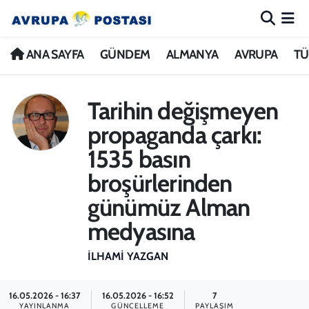
ANA SAYFA
Nöbetçi Eczaneler
ANA SAYFA
GÜNDEM
ALMANYA
AVRUPA
TÜ
GÜNDEM
Hava Durumu
Tarihin değişmeyen
ALMANYA
İstanbul Namaz Vakitleri
propaganda çarkı:
1535 basın
AVRUPA
Trafik Durumu
broşürlerinden
TÜRKİYE
Avrupa Ligi Puan Durumu ve Fikstür
günümüz Alman
medyasına
DÜNYA
Tüm Manşetler
İLHAMI YAZGAN
KÜLTÜR
Son Dakika Haberleri
16.05.2026 - 16:37
16.05.2026 - 16:52
7
SPOR
Haber Arşivi
YAYINLANMA
GÜNCELLEME
PAYLAŞIM