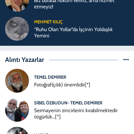
Biz burada hüküm veririz, ama hizmet
etmeyiz!
MEHMET KILIÇ
“Ruhu Olan Yollar”da İşçinin Yoldaşlık
Yemini
Alıntı Yazarlar
TEMEL DEMIRER
Fotoğraf(çılık) önemlidir[*]
SIBEL ÖZBUDUN- TEMEL DEMIRER
Sermayenin zincirlerini kırabilmektedir
özgürlük…[*]