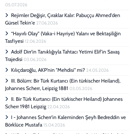
05.07.2026
Rejimler Değişir, Çıraklar Kalır: Pabuççu Ahmed'den
Gürsel Tekin'e
27.06.2026
“Hayırlı Olay” (Vaka-i Hayriye) Yalanı ve Bektaşiliğin
Tasfiyesi
12.06.2026
Adolf Dirr’in Tanıklığıyla Tahtacı Yetimi Elif’in Savaş
Trajedisi
03.06.2026
Kılıçdaroğlu, AKP’nin "Mehdisi" mi?
24.05.2026
III. Bölüm: Bir Türk Kurtarıcı (Ein türkischer Heiland),
Johannes Scherr, Leipzig 1881
03.05.2026
II. Bir Türk Kurtarıcı (Ein türkischer Heiland) Johannes
Scherr 1981 Leipzig
22.04.2026
I - Johannes Scherr’in Kaleminden Şeyh Bedreddin ve
Börklüce Mustafa
15.04.2026