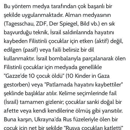
Bu yöntem medya tarafından çok başarılı bir
şekilde uygulanmaktadır. Alman medyasının
(
Tagesschau
,
ZDF
,
Der Spiegel
,
Bild
vb.) en sık
başvurduğu teknik, İsrail saldırılarında hayatını
kaybeden Filistinli çocuklar için etken (aktif) değil,
edilgen (pasif) veya faili belirsiz bir dil
kullanmaktır. İsrail bombalarıyla parçalanarak ölen
Filistinli çocuklar için medyada genellikle
"Gazze'de 10 çocuk öldü" (
10 Kinder in Gaza
gestorben
) veya "Patlamada hayatını kaybettiler"
şeklinde başlıklar atılır. Kelime seçimlerinde fail
(İsrail) tamamen gizlenir; çocuklar sanki doğal bir
afette veya kendi kendilerine ölmüş gibi yansıtılır.
Buna karşın, Ukrayna'da Rus füzeleriyle ölen bir
çocuk için net bir şekilde "Rusya çocukları katletti"