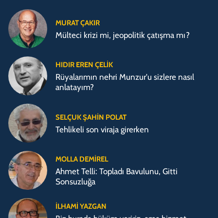
MURAT ÇAKIR
Mülteci krizi mi, jeopolitik çatışma mı?
HIDIR EREN ÇELIK
Rüyalarımın nehri Munzur'u sizlere nasıl
anlatayım?
SELÇUK ŞAHIN POLAT
Tehlikeli son viraja girerken
MOLLA DEMIREL
Ahmet Telli: Topladı Bavulunu, Gitti
Sonsuzluğa
İLHAMI YAZGAN