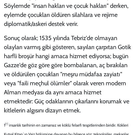
Söylemde "insan hakları ve çocuk hakları" derken,
eylemde çocukları öldüren silahlara ve rejime
diplomatik/askeri destek verir.
Sonuç olarak; 1535 yılında Tebriz'de olmayan
olayları varmış gibi gösteren, sayıları çarpıtan Gotik
harfli broşür hangi amaca hizmet ediyorsa; bugün
Gazze'de göz göre göre bombalanan, aç bırakılan
ve öldürülen çocukları "meşru müdafaa zayiatı"
veya "faili meçhul ölümler" olarak veren modern
Alman medyası da aynı amaca hizmet
etmektedir: Güç odaklarının çıkarlarını korumak ve
kitlelerin algısını dizayn etmek.

1
insanlık tarihinin en zamansız ve köklü felsefi tespitlerinden biridir. Kökleri
Kutsal Kitap`ın Vaiz bölümüne dayanan bu bilgece söz; teknolojiler, mekanlar