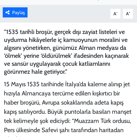
KADIN
Paylaş
-
+
A
A
YAZARLAR
"1535 tarihli broşür, gerçek dışı zayiat listeleri ve
uydurma hikâyelerle iç kamuoyunun moralini ve
algısını yönetirken, günümüz Alman medyası da
‘ölmek’ yerine ‘öldürülmek’ ifadesinden kaçınarak
ve sansür uygulayarak çocuk katliamlarını
görünmez hale getiriyor."
15 Mayıs 1535 tarihinde İtalya’da kaleme alınıp jet
hızıyla Almancaya tercüme edilen kışkırtıcı bir
haber broşürü, Avrupa sokaklarında adeta kapış
kapış satılıyordu. Büyük puntolarla basılan manşet
tek kelimeyle şok ediciydi: “Muazzam Türk ordusu,
Pers ülkesinde Safevi şahı tarafından haritadan