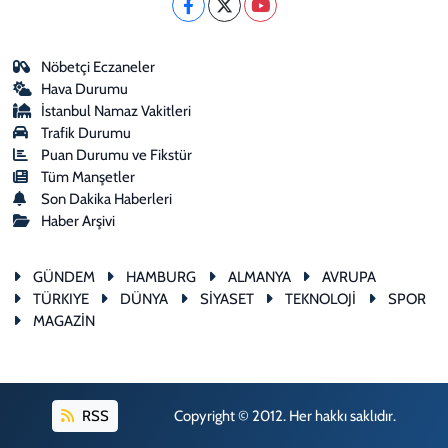
Nöbetçi Eczaneler
Hava Durumu
İstanbul Namaz Vakitleri
Trafik Durumu
Puan Durumu ve Fikstür
Tüm Manşetler
Son Dakika Haberleri
Haber Arşivi
GÜNDEM
HAMBURG
ALMANYA
AVRUPA
TÜRKIYE
DÜNYA
SİYASET
TEKNOLOJİ
SPOR
MAGAZİN
RSS
Copyright © 2012. Her hakkı saklıdır.