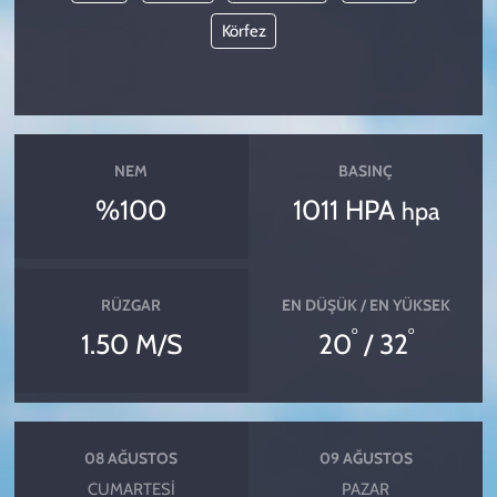
Körfez
NEM
BASINÇ
%100
1011 HPA
hpa
RÜZGAR
EN DÜŞÜK / EN YÜKSEK
°
°
1.50 M/S
20
/ 32
08 AĞUSTOS
09 AĞUSTOS
CUMARTESI
PAZAR