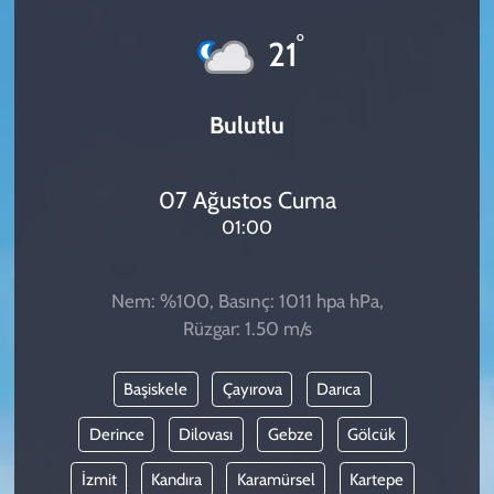
KADIN
°
21
YAZARLAR
Bulutlu
07 Ağustos Cuma
01:00
Nem: %100, Basınç: 1011 hpa hPa,
Rüzgar: 1.50 m/s
Başiskele
Çayırova
Darıca
Derince
Dilovası
Gebze
Gölcük
İzmit
Kandıra
Karamürsel
Kartepe