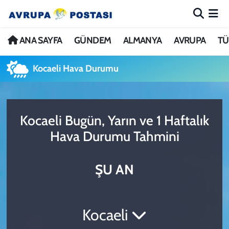
ANA SAYFA
Nöbetçi Eczaneler
ANA SAYFA
GÜNDEM
ALMANYA
AVRUPA
TÜ
GÜNDEM
Hava Durumu
Kocaeli Hava Durumu
ALMANYA
İstanbul Namaz Vakitleri
Kocaeli Bugün, Yarın ve 1 Haftalık
AVRUPA
Trafik Durumu
Hava Durumu Tahmini
TÜRKİYE
Avrupa Ligi Puan Durumu ve Fikstür
ŞU AN
DÜNYA
Tüm Manşetler
KÜLTÜR
Son Dakika Haberleri
Kocaeli
SPOR
Haber Arşivi