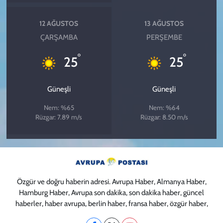
12 AĞUSTOS
13 AĞUSTOS
ÇARŞAMBA
PERŞEMBE
°
°
25
25
Güneşli
Güneşli
Nem: %65
Nem: %64
Rüzgar: 7.89 m/s
Rüzgar: 8.50 m/s
Özgür ve doğru haberin adresi. Avrupa Haber, Almanya Haber,
Hamburg Haber, Avrupa son dakika, son dakika haber, güncel
haberler, haber avrupa, berlin haber, fransa haber, özgür haber,