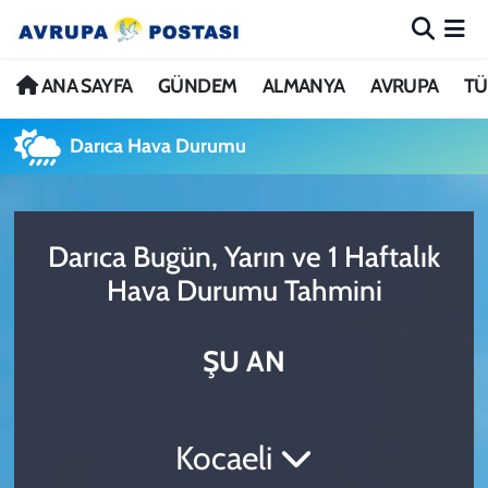
ANA SAYFA
Nöbetçi Eczaneler
ANA SAYFA
GÜNDEM
ALMANYA
AVRUPA
TÜ
GÜNDEM
Hava Durumu
Darıca Hava Durumu
ALMANYA
İstanbul Namaz Vakitleri
Darıca Bugün, Yarın ve 1 Haftalık
AVRUPA
Trafik Durumu
Hava Durumu Tahmini
TÜRKİYE
Avrupa Ligi Puan Durumu ve Fikstür
ŞU AN
DÜNYA
Tüm Manşetler
KÜLTÜR
Son Dakika Haberleri
Kocaeli
SPOR
Haber Arşivi