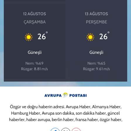
12 AĞUSTOS
13 AĞUSTOS
ÇARŞAMBA
PERŞEMBE
°
°
26
26
Güneşli
Güneşli
Nem: %69
Nem: %65
Rüzgar: 8.81 m/s
Rüzgar: 9.61 m/s
Özgür ve doğru haberin adresi. Avrupa Haber, Almanya Haber,
Hamburg Haber, Avrupa son dakika, son dakika haber, güncel
haberler, haber avrupa, berlin haber, fransa haber, özgür haber,