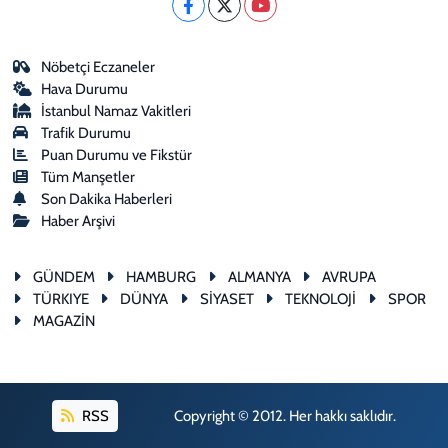
Nöbetçi Eczaneler
Hava Durumu
İstanbul Namaz Vakitleri
Trafik Durumu
Puan Durumu ve Fikstür
Tüm Manşetler
Son Dakika Haberleri
Haber Arşivi
GÜNDEM
HAMBURG
ALMANYA
AVRUPA
TÜRKIYE
DÜNYA
SİYASET
TEKNOLOJİ
SPOR
MAGAZİN
RSS
Copyright © 2012. Her hakkı saklıdır.