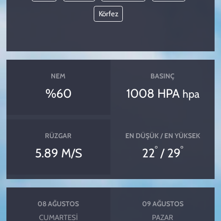
Körfez
NEM
BASINÇ
%60
1008 HPA
hpa
RÜZGAR
EN DÜŞÜK / EN YÜKSEK
°
°
5.89 M/S
22
/ 29
08 AĞUSTOS
09 AĞUSTOS
CUMARTESI
PAZAR