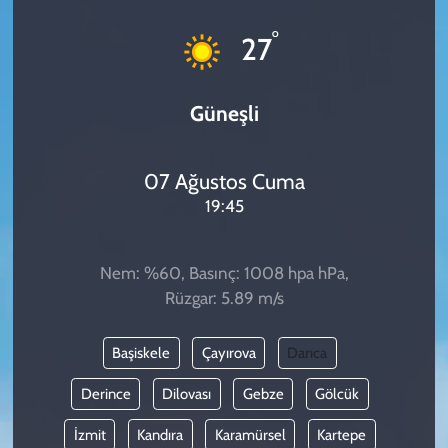
KADIN
°
27
YAZARLAR
Güneşli
07 Ağustos Cuma
19:45
Nem: %60, Basınç: 1008 hpa hPa,
Rüzgar: 5.89 m/s
Başiskele
Çayırova
Darıca
Derince
Dilovası
Gebze
Gölcük
İzmit
Kandıra
Karamürsel
Kartepe