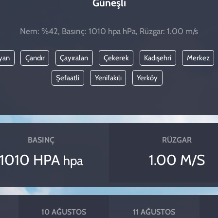
Güneşli
Nem: %42, Basınç: 1010 hpa hPa, Rüzgar: 1.00 m/s
yan
Çandır
Çayıralan
Çekerek
Kadışehri
Merkez
Şefaatli
Yenifakılı
Yerköy
BASINÇ
RÜZGAR
1010 HPA
1.00 M/S
hpa
10 AĞUSTOS
11 AĞUSTOS