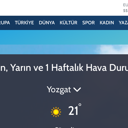
E
55
ST
64
RUPA
TÜRKİYE
DÜNYA
KÜLTÜR
SPOR
KADIN
YAZ
GR
65
Bİ
13
BI
64
D
n, Yarın ve 1 Haftalık Hava Du
47
Yozgat
°
21