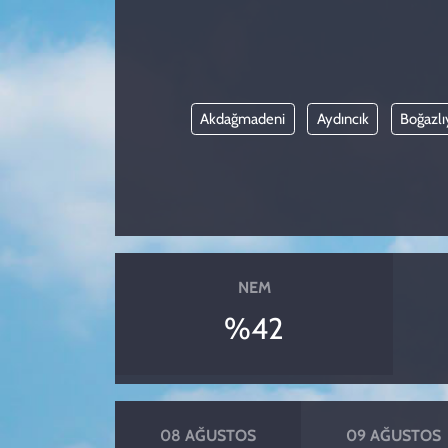
KADIN
YAZARLAR
Akdağmadeni
Aydıncık
Boğazlı
NEM
%42
08 AĞUSTOS
09 AĞUSTOS