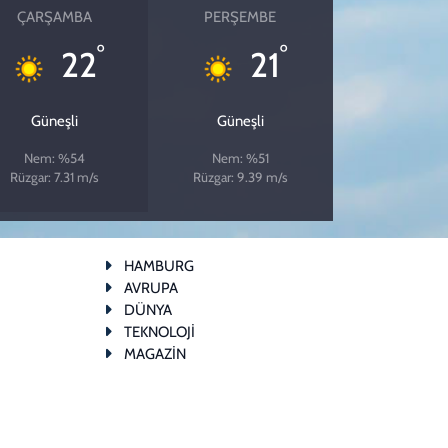
ÇARŞAMBA
PERŞEMBE
°
°
22
21
Güneşli
Güneşli
Nem: %54
Nem: %51
Rüzgar: 7.31 m/s
Rüzgar: 9.39 m/s
HAMBURG
AVRUPA
DÜNYA
TEKNOLOJİ
MAGAZİN