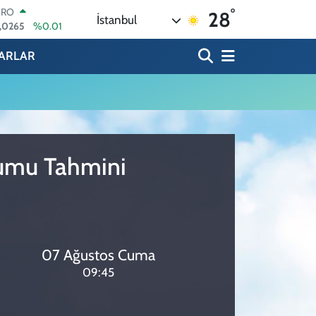
°
URO
28
İstanbul
,0265
%0.01
ERLİN
,1897
%0.02
ARLAR
AM ALTIN
74.81
%1.44
ST100
.887
%64
TCOIN
.360,53
%-0.76
OLAR
rumu Tahmini
,7069
%0.17
07 Ağustos Cuma
09:45