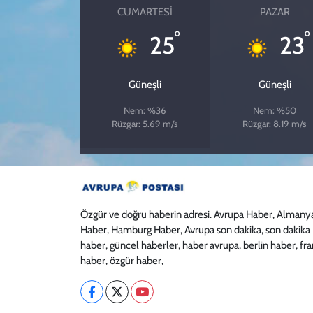
CUMARTESI
PAZAR
°
°
25
23
Güneşli
Güneşli
Nem: %36
Nem: %50
Rüzgar: 5.69 m/s
Rüzgar: 8.19 m/s
Özgür ve doğru haberin adresi. Avrupa Haber, Almany
Haber, Hamburg Haber, Avrupa son dakika, son dakika
haber, güncel haberler, haber avrupa, berlin haber, fr
haber, özgür haber,