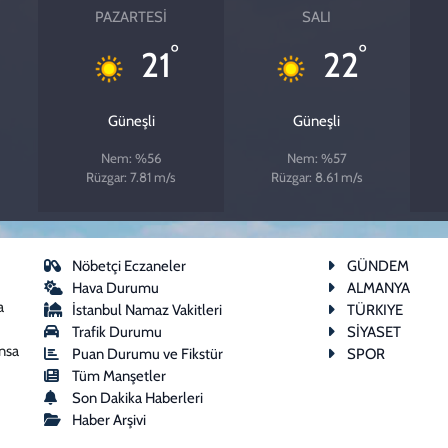
PAZARTESI
SALI
°
°
21
22
Güneşli
Güneşli
Nem: %56
Nem: %57
Rüzgar: 7.81 m/s
Rüzgar: 8.61 m/s
Nöbetçi Eczaneler
GÜNDEM
Hava Durumu
ALMANYA
a
İstanbul Namaz Vakitleri
TÜRKIYE
Trafik Durumu
SİYASET
ansa
Puan Durumu ve Fikstür
SPOR
Tüm Manşetler
Son Dakika Haberleri
Haber Arşivi