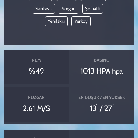
Sarıkaya
Sorgun
Şefaatli
Yenifakılı
Yerköy
NEM
BASINÇ
%49
1013 HPA
hpa
RÜZGAR
EN DÜŞÜK / EN YÜKSEK
°
°
2.61 M/S
13
/ 27