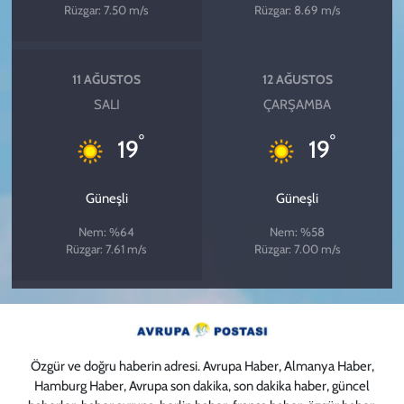
Rüzgar: 7.50 m/s
Rüzgar: 8.69 m/s
11 AĞUSTOS
12 AĞUSTOS
SALI
ÇARŞAMBA
°
°
19
19
Güneşli
Güneşli
Nem: %64
Nem: %58
Rüzgar: 7.61 m/s
Rüzgar: 7.00 m/s
Özgür ve doğru haberin adresi. Avrupa Haber, Almanya Haber,
Hamburg Haber, Avrupa son dakika, son dakika haber, güncel