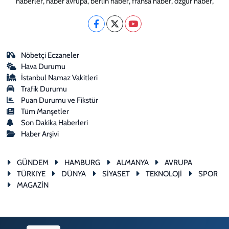
haberler, haber avrupa, berlin haber, fransa haber, özgür haber,
Nöbetçi Eczaneler
Hava Durumu
İstanbul Namaz Vakitleri
Trafik Durumu
Puan Durumu ve Fikstür
Tüm Manşetler
Son Dakika Haberleri
Haber Arşivi
GÜNDEM
HAMBURG
ALMANYA
AVRUPA
TÜRKIYE
DÜNYA
SİYASET
TEKNOLOJİ
SPOR
MAGAZİN