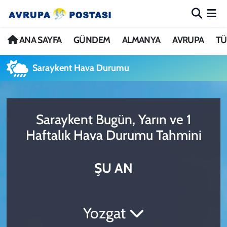
ANA SAYFA
Nöbetçi Eczaneler
ANA SAYFA
GÜNDEM
ALMANYA
AVRUPA
TÜ
GÜNDEM
Hava Durumu
Saraykent Hava Durumu
ALMANYA
İstanbul Namaz Vakitleri
Saraykent Bugün, Yarın ve 1
AVRUPA
Trafik Durumu
Haftalık Hava Durumu Tahmini
TÜRKİYE
Avrupa Ligi Puan Durumu ve Fikstür
ŞU AN
DÜNYA
Tüm Manşetler
KÜLTÜR
Son Dakika Haberleri
Yozgat
SPOR
Haber Arşivi