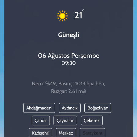
KADIN
°
21
YAZARLAR
Güneşli
06 Ağustos Perşembe
09:30
Nem: %49, Basınç: 1013 hpa hPa,
Rüzgar: 2.61 m/s
Akdağmadeni
Aydıncık
Boğazlıyan
Çandır
Çayıralan
Çekerek
Kadışehri
Merkez
Saraykent