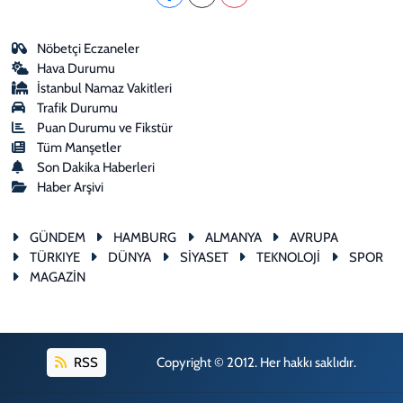
Nöbetçi Eczaneler
Hava Durumu
İstanbul Namaz Vakitleri
Trafik Durumu
Puan Durumu ve Fikstür
Tüm Manşetler
Son Dakika Haberleri
Haber Arşivi
GÜNDEM
HAMBURG
ALMANYA
AVRUPA
TÜRKIYE
DÜNYA
SİYASET
TEKNOLOJİ
SPOR
MAGAZİN
RSS
Copyright © 2012. Her hakkı saklıdır.