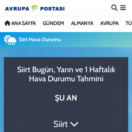
ANA SAYFA
Nöbetçi Eczaneler
ANA SAYFA
GÜNDEM
ALMANYA
AVRUPA
TÜ
GÜNDEM
Hava Durumu
Siirt Hava Durumu
ALMANYA
İstanbul Namaz Vakitleri
Siirt Bugün, Yarın ve 1 Haftalık
AVRUPA
Trafik Durumu
Hava Durumu Tahmini
TÜRKİYE
Avrupa Ligi Puan Durumu ve Fikstür
ŞU AN
DÜNYA
Tüm Manşetler
KÜLTÜR
Son Dakika Haberleri
Siirt
SPOR
Haber Arşivi