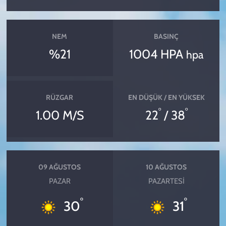
NEM
BASINÇ
%21
1004 HPA
hpa
RÜZGAR
EN DÜŞÜK / EN YÜKSEK
°
°
1.00 M/S
22
/ 38
09 AĞUSTOS
10 AĞUSTOS
PAZAR
PAZARTESI
°
°
30
31