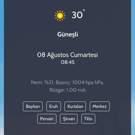
KADIN
°
30
YAZARLAR
Güneşli
08 Ağustos Cumartesi
08:45
Nem: %21, Basınç: 1004 hpa hPa,
Rüzgar: 1.00 m/s
Baykan
Eruh
Kurtalan
Merkez
Pervari
Şirvan
Tillo