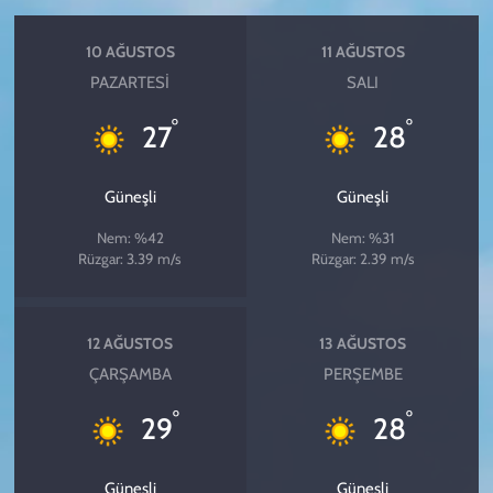
10 AĞUSTOS
11 AĞUSTOS
PAZARTESI
SALI
°
°
27
28
Güneşli
Güneşli
Nem: %42
Nem: %31
Rüzgar: 3.39 m/s
Rüzgar: 2.39 m/s
12 AĞUSTOS
13 AĞUSTOS
ÇARŞAMBA
PERŞEMBE
°
°
29
28
Güneşli
Güneşli