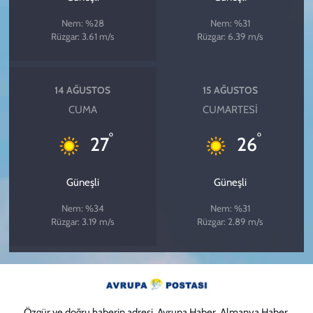
Nem: %28
Nem: %31
Rüzgar: 3.61 m/s
Rüzgar: 6.39 m/s
14 AĞUSTOS
15 AĞUSTOS
CUMA
CUMARTESI
°
°
27
26
Güneşli
Güneşli
Nem: %34
Nem: %31
Rüzgar: 3.19 m/s
Rüzgar: 2.89 m/s
Özgür ve doğru haberin adresi. Avrupa Haber, Almanya Haber,