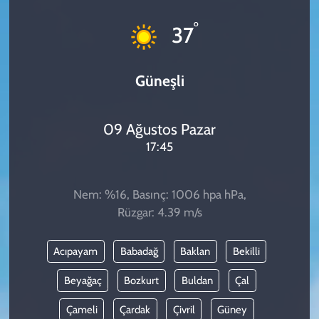
KADIN
°
37
YAZARLAR
Güneşli
09 Ağustos Pazar
17:45
Nem: %16, Basınç: 1006 hpa hPa,
Rüzgar: 4.39 m/s
Acıpayam
Babadağ
Baklan
Bekilli
Beyağaç
Bozkurt
Buldan
Çal
Çameli
Çardak
Çivril
Güney