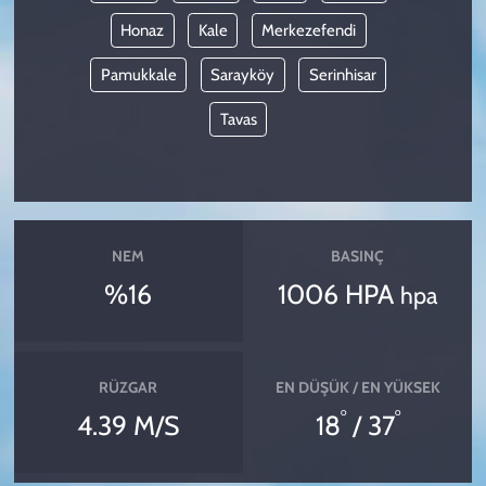
Honaz
Kale
Merkezefendi
Pamukkale
Sarayköy
Serinhisar
Tavas
NEM
BASINÇ
%16
1006 HPA
hpa
RÜZGAR
EN DÜŞÜK / EN YÜKSEK
°
°
4.39 M/S
18
/ 37