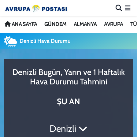
ANA SAYFA
Nöbetçi Eczaneler
ANA SAYFA
GÜNDEM
ALMANYA
AVRUPA
TÜ
GÜNDEM
Hava Durumu
Denizli Hava Durumu
ALMANYA
İstanbul Namaz Vakitleri
Denizli Bugün, Yarın ve 1 Haftalık
AVRUPA
Trafik Durumu
Hava Durumu Tahmini
TÜRKİYE
Avrupa Ligi Puan Durumu ve Fikstür
ŞU AN
DÜNYA
Tüm Manşetler
KÜLTÜR
Son Dakika Haberleri
Denizli
SPOR
Haber Arşivi