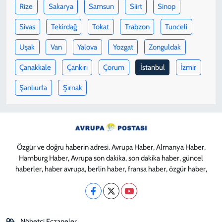
Rize
Sakarya
Samsun
Siirt
Sinop
Sivas
Tekirdağ
Tokat
Trabzon
Tunceli
Uşak
Van
Yalova
Yozgat
Zonguldak
Çanakkale
Çankırı
Çorum
İstanbul
İzmir
Şanlıurfa
Şırnak
Özgür ve doğru haberin adresi. Avrupa Haber, Almanya Haber,
Hamburg Haber, Avrupa son dakika, son dakika haber, güncel
haberler, haber avrupa, berlin haber, fransa haber, özgür haber,
Nöbetçi Eczaneler