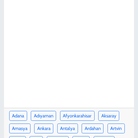
KADIN
YAZARLAR
Adana
Adıyaman
Afyonkarahisar
Aksaray
Amasya
Ankara
Antalya
Ardahan
Artvin