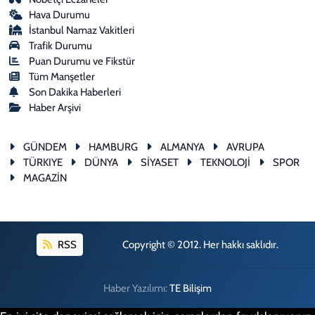
Hava Durumu
İstanbul Namaz Vakitleri
Trafik Durumu
Puan Durumu ve Fikstür
Tüm Manşetler
Son Dakika Haberleri
Haber Arşivi
GÜNDEM
HAMBURG
ALMANYA
AVRUPA
TÜRKIYE
DÜNYA
SİYASET
TEKNOLOJİ
SPOR
MAGAZİN
RSS
Copyright © 2012. Her hakkı saklıdır.
Haber Yazılımı:
TE Bilişim