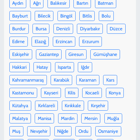
Aydın
Ağrı
Balıkesir
Bartın
Batman
Bayburt
Bilecik
Bingöl
Bitlis
Bolu
Burdur
Bursa
Denizli
Diyarbakır
Düzce
Edirne
Elazığ
Erzincan
Erzurum
Eskişehir
Gaziantep
Giresun
Gümüşhane
Hakkari
Hatay
Isparta
Iğdır
Kahramanmaraş
Karabük
Karaman
Kars
Kastamonu
Kayseri
Kilis
Kocaeli
Konya
Kütahya
Kırklareli
Kırıkkale
Kırşehir
Malatya
Manisa
Mardin
Mersin
Muğla
Muş
Nevşehir
Niğde
Ordu
Osmaniye