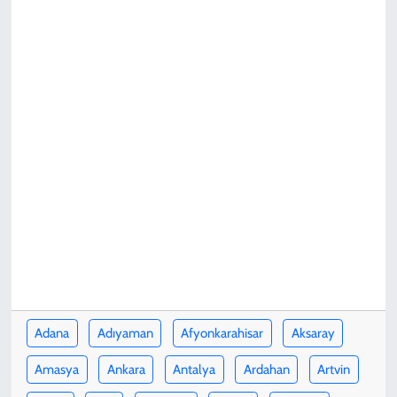
KADIN
YAZARLAR
Adana
Adıyaman
Afyonkarahisar
Aksaray
Amasya
Ankara
Antalya
Ardahan
Artvin