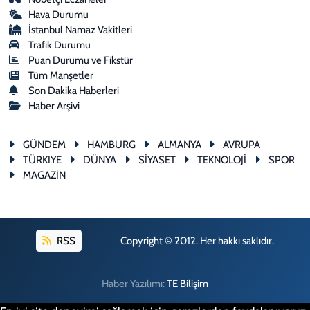
Hava Durumu
İstanbul Namaz Vakitleri
Trafik Durumu
Puan Durumu ve Fikstür
Tüm Manşetler
Son Dakika Haberleri
Haber Arşivi
GÜNDEM
HAMBURG
ALMANYA
AVRUPA
TÜRKIYE
DÜNYA
SİYASET
TEKNOLOJİ
SPOR
MAGAZİN
RSS
Copyright © 2012. Her hakkı saklıdır.
Haber Yazılımı:
TE Bilişim