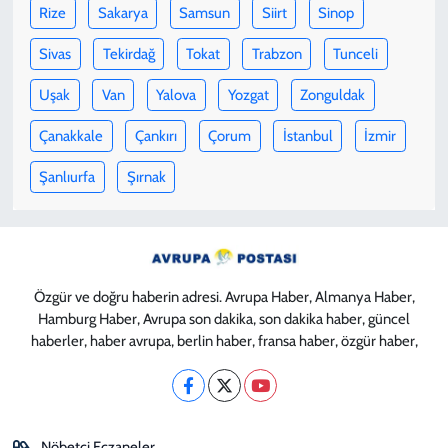
Rize
Sakarya
Samsun
Siirt
Sinop
Sivas
Tekirdağ
Tokat
Trabzon
Tunceli
Uşak
Van
Yalova
Yozgat
Zonguldak
Çanakkale
Çankırı
Çorum
İstanbul
İzmir
Şanlıurfa
Şırnak
Özgür ve doğru haberin adresi. Avrupa Haber, Almanya Haber,
Hamburg Haber, Avrupa son dakika, son dakika haber, güncel
haberler, haber avrupa, berlin haber, fransa haber, özgür haber,
Nöbetçi Eczaneler