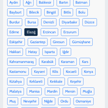
Aydın
Ağrı
Balıkesir
Bartın
Batman
Bayburt
Bilecik
Bingöl
Bitlis
Bolu
Burdur
Bursa
Denizli
Diyarbakır
Düzce
Edirne
Elazığ
Erzincan
Erzurum
Eskişehir
Gaziantep
Giresun
Gümüşhane
Hakkari
Hatay
Isparta
Iğdır
Kahramanmaraş
Karabük
Karaman
Kars
Kastamonu
Kayseri
Kilis
Kocaeli
Konya
Kütahya
Kırklareli
Kırıkkale
Kırşehir
Malatya
Manisa
Mardin
Mersin
Muğla
Muş
Nevşehir
Niğde
Ordu
Osmaniye