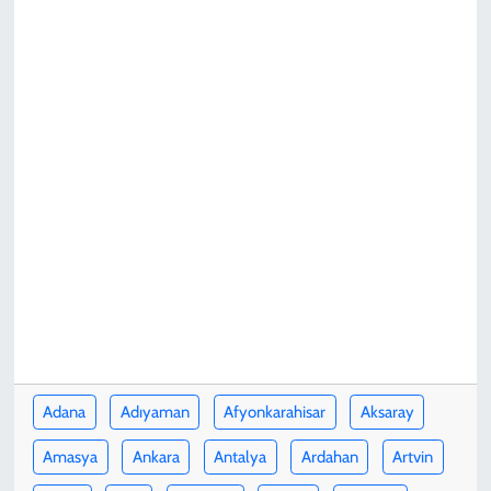
KADIN
YAZARLAR
Adana
Adıyaman
Afyonkarahisar
Aksaray
Amasya
Ankara
Antalya
Ardahan
Artvin