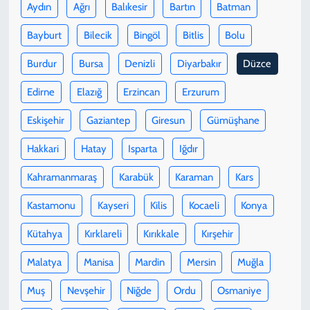
Aydın
Ağrı
Balıkesir
Bartın
Batman
Bayburt
Bilecik
Bingöl
Bitlis
Bolu
Burdur
Bursa
Denizli
Diyarbakır
Düzce
Edirne
Elazığ
Erzincan
Erzurum
Eskişehir
Gaziantep
Giresun
Gümüşhane
Hakkari
Hatay
Isparta
Iğdır
Kahramanmaraş
Karabük
Karaman
Kars
Kastamonu
Kayseri
Kilis
Kocaeli
Konya
Kütahya
Kırklareli
Kırıkkale
Kırşehir
Malatya
Manisa
Mardin
Mersin
Muğla
Muş
Nevşehir
Niğde
Ordu
Osmaniye