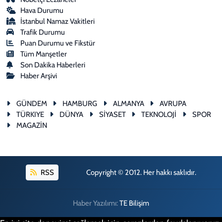
Hava Durumu
İstanbul Namaz Vakitleri
Trafik Durumu
Puan Durumu ve Fikstür
Tüm Manşetler
Son Dakika Haberleri
Haber Arşivi
GÜNDEM
HAMBURG
ALMANYA
AVRUPA
TÜRKIYE
DÜNYA
SİYASET
TEKNOLOJİ
SPOR
MAGAZİN
RSS
Copyright © 2012. Her hakkı saklıdır.
Haber Yazılımı:
TE Bilişim