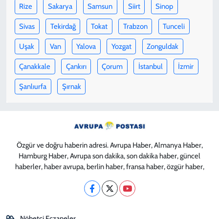
Rize
Sakarya
Samsun
Siirt
Sinop
Sivas
Tekirdağ
Tokat
Trabzon
Tunceli
Uşak
Van
Yalova
Yozgat
Zonguldak
Çanakkale
Çankırı
Çorum
İstanbul
İzmir
Şanlıurfa
Şırnak
Özgür ve doğru haberin adresi. Avrupa Haber, Almanya Haber,
Hamburg Haber, Avrupa son dakika, son dakika haber, güncel
haberler, haber avrupa, berlin haber, fransa haber, özgür haber,
Nöbetçi Eczaneler