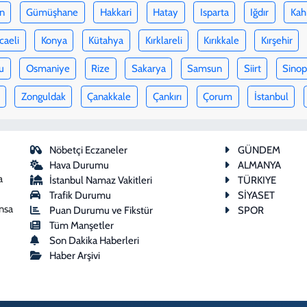
n
Gümüşhane
Hakkari
Hatay
Isparta
Iğdır
Kah
caeli
Konya
Kütahya
Kırklareli
Kırıkkale
Kırşehir
u
Osmaniye
Rize
Sakarya
Samsun
Siirt
Sino
Zonguldak
Çanakkale
Çankırı
Çorum
İstanbul
Nöbetçi Eczaneler
GÜNDEM
Hava Durumu
ALMANYA
a
İstanbul Namaz Vakitleri
TÜRKIYE
Trafik Durumu
SİYASET
ansa
Puan Durumu ve Fikstür
SPOR
Tüm Manşetler
Son Dakika Haberleri
Haber Arşivi