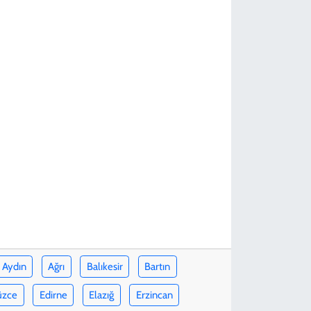
Aydın
Ağrı
Balıkesir
Bartın
üzce
Edirne
Elazığ
Erzincan