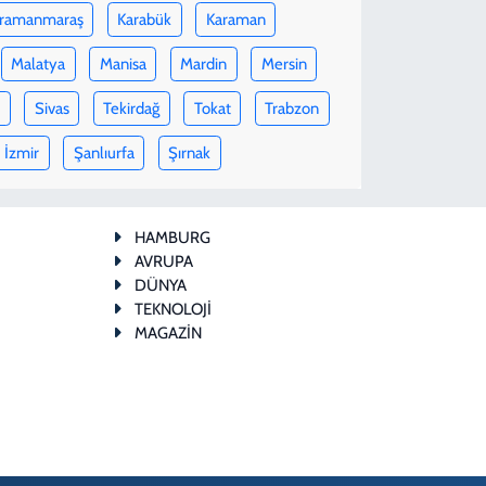
ramanmaraş
Karabük
Karaman
Malatya
Manisa
Mardin
Mersin
p
Sivas
Tekirdağ
Tokat
Trabzon
İzmir
Şanlıurfa
Şırnak
HAMBURG
AVRUPA
DÜNYA
TEKNOLOJİ
MAGAZİN