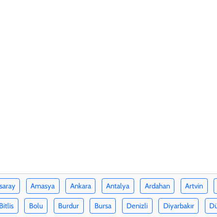
saray
Amasya
Ankara
Antalya
Ardahan
Artvin
Bitlis
Bolu
Burdur
Bursa
Denizli
Diyarbakır
D