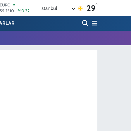
°
EURO
29
İstanbul
55,2510
%0.32
STERLİN
64,4811
%0.38
ARLAR
GRAM ALTIN
6660.55
%0.03
BİST100
13.779
%-14
BITCOIN
64.959,79
%1.11
DOLAR
47,7436
%0.18