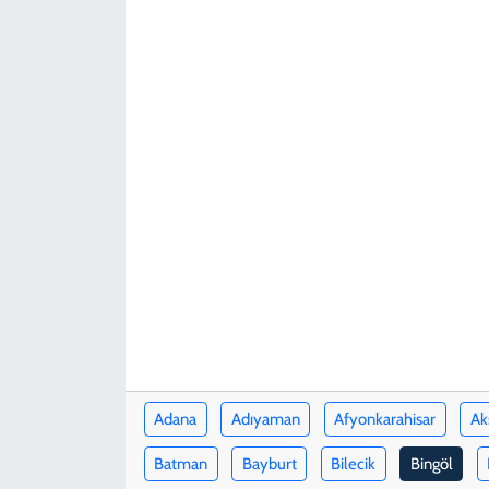
KADIN
YAZARLAR
Adana
Adıyaman
Afyonkarahisar
Ak
Batman
Bayburt
Bilecik
Bingöl