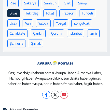
Rize
Sakarya
Samsun
Siirt
Sinop
Sivas
Tekirdağ
Tokat
Trabzon
Tunceli
Uşak
Van
Yalova
Yozgat
Zonguldak
Çanakkale
Çankırı
Çorum
İstanbul
İzmir
Şanlıurfa
Şırnak
Özgür ve doğru haberin adresi. Avrupa Haber, Almanya Haber,
Hamburg Haber, Avrupa son dakika, son dakika haber, güncel
haberler, haber avrupa, berlin haber, fransa haber, özgür haber,
Nöbetçi Eczaneler