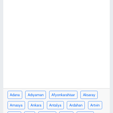
KADIN
YAZARLAR
Adana
Adıyaman
Afyonkarahisar
Aksaray
Amasya
Ankara
Antalya
Ardahan
Artvin