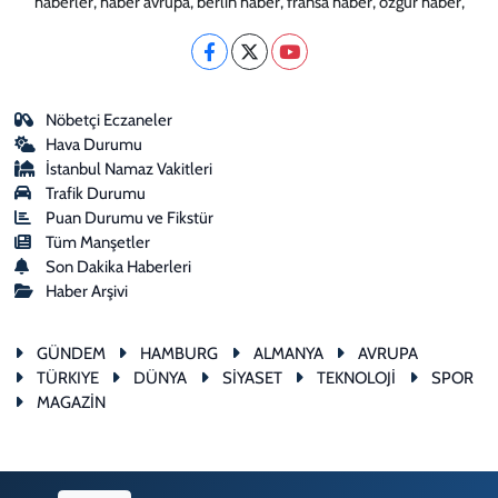
haberler, haber avrupa, berlin haber, fransa haber, özgür haber,
Nöbetçi Eczaneler
Hava Durumu
İstanbul Namaz Vakitleri
Trafik Durumu
Puan Durumu ve Fikstür
Tüm Manşetler
Son Dakika Haberleri
Haber Arşivi
GÜNDEM
HAMBURG
ALMANYA
AVRUPA
TÜRKIYE
DÜNYA
SİYASET
TEKNOLOJİ
SPOR
MAGAZİN