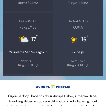
Rüzgar: 3.31 m/s
Rüzgar: 4.11 m/s
13 AĞUSTOS
14 AĞUSTOS
PERŞEMBE
CUMA
°
°
17
16
Yakınlarda Yer Yer Yağmur
Güneşli
Nem: %66
Nem: %72
Rüzgar: 4.31 m/s
Rüzgar: 3.81 m/s
Özgür ve doğru haberin adresi. Avrupa Haber, Almanya Haber,
Hamburg Haber, Avrupa son dakika, son dakika haber, güncel