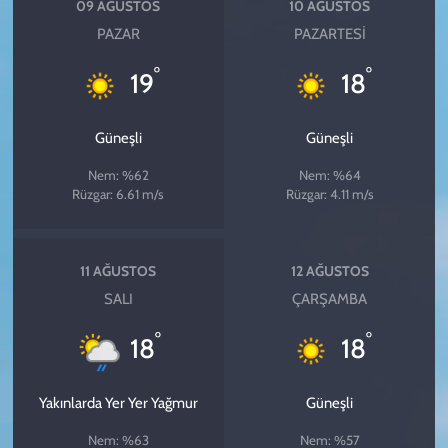
09 AĞUSTOS
10 AĞUSTOS
PAZAR
PAZARTESI
°
°
19
18
Güneşli
Güneşli
Nem: %62
Nem: %64
Rüzgar: 6.61 m/s
Rüzgar: 4.11 m/s
11 AĞUSTOS
12 AĞUSTOS
SALI
ÇARŞAMBA
°
°
18
18
Yakınlarda Yer Yer Yağmur
Güneşli
Nem: %63
Nem: %57