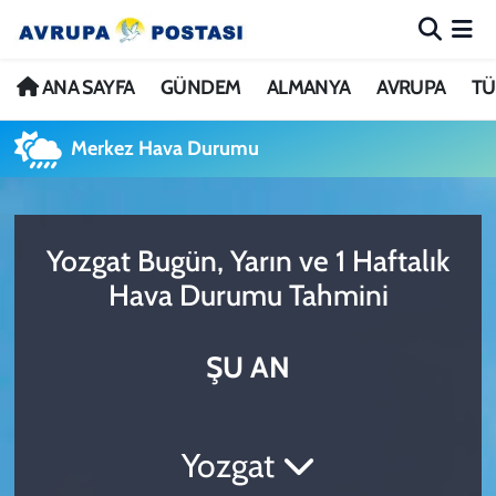
ANA SAYFA
Nöbetçi Eczaneler
ANA SAYFA
GÜNDEM
ALMANYA
AVRUPA
TÜ
GÜNDEM
Hava Durumu
Merkez Hava Durumu
ALMANYA
İstanbul Namaz Vakitleri
Yozgat Bugün, Yarın ve 1 Haftalık
AVRUPA
Trafik Durumu
Hava Durumu Tahmini
TÜRKİYE
Avrupa Ligi Puan Durumu ve Fikstür
ŞU AN
DÜNYA
Tüm Manşetler
KÜLTÜR
Son Dakika Haberleri
Yozgat
SPOR
Haber Arşivi