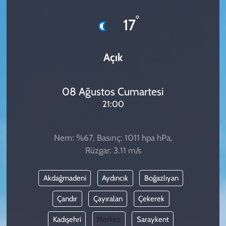
KADIN
°
17
YAZARLAR
Açık
08 Ağustos Cumartesi
21:00
Nem: %67, Basınç: 1011 hpa hPa,
Rüzgar: 3.11 m/s
Akdağmadeni
Aydıncık
Boğazlıyan
Çandır
Çayıralan
Çekerek
Kadışehri
Merkez
Saraykent