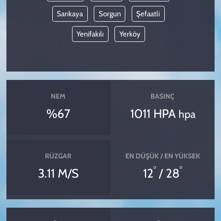
Sarıkaya
Sorgun
Şefaatli
Yenifakılı
Yerköy
NEM
BASINÇ
%67
1011 HPA
hpa
RÜZGAR
EN DÜŞÜK / EN YÜKSEK
°
°
3.11 M/S
12
/ 28