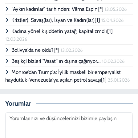
“Aykırı kadınlar” tarihinden: Vilma Espin[*]
13.05.2026
Kriz(ler), Savaş(lar), İsyan ve Kadın(lar)[1]
15.04.2026
Kadına yönelik şiddetin yatağı kapitalizmdir[1]
12.03.2026
Bolivya'da ne oldu?[*]
13.02.2026
Beşikçi bizleri "Vasat'' ın dışına çağırıyor...
10.02.2026
Monroe’dan Trump'a: İyilik maskeli bir emperyalist
haydutluk-Venezuela'ya açılan petrol savaşı[1]
25.01.2026
Yorumlar