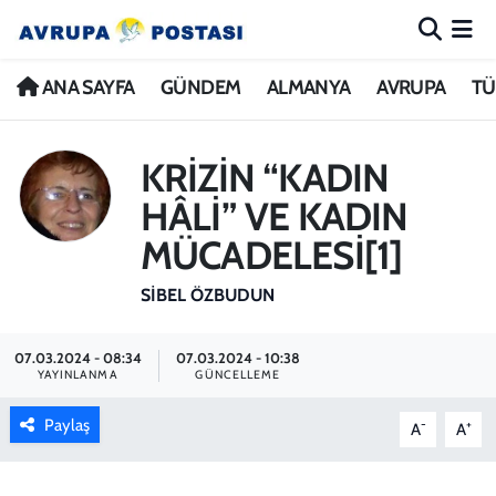
ANA SAYFA
Nöbetçi Eczaneler
ANA SAYFA
GÜNDEM
ALMANYA
AVRUPA
TÜ
GÜNDEM
Hava Durumu
KRİZİN “KADIN
ALMANYA
İstanbul Namaz Vakitleri
HÂLİ” VE KADIN
MÜCADELESİ[1]
AVRUPA
Trafik Durumu
SIBEL ÖZBUDUN
TÜRKİYE
Avrupa Ligi Puan Durumu ve Fikstür
07.03.2024 - 08:34
07.03.2024 - 10:38
DÜNYA
Tüm Manşetler
YAYINLANMA
GÜNCELLEME
KÜLTÜR
Son Dakika Haberleri
Paylaş
-
+
A
A
SPOR
Haber Arşivi