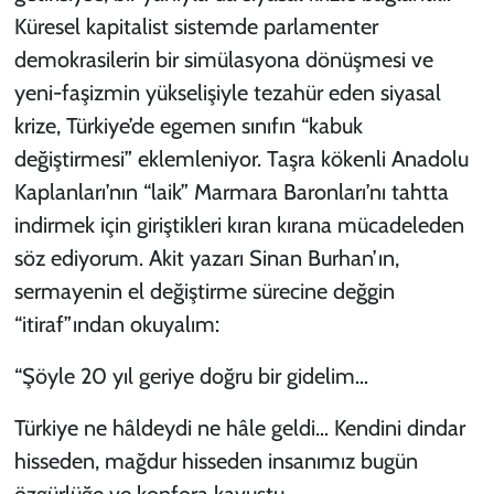
Küresel kapitalist sistemde parlamenter
demokrasilerin bir simülasyona dönüşmesi ve
yeni-faşizmin yükselişiyle tezahür eden siyasal
krize, Türkiye’de egemen sınıfın “kabuk
değiştirmesi” eklemleniyor. Taşra kökenli Anadolu
Kaplanları’nın “laik” Marmara Baronları’nı tahtta
indirmek için giriştikleri kıran kırana mücadeleden
söz ediyorum. Akit yazarı Sinan Burhan’ın,
sermayenin el değiştirme sürecine değgin
“itiraf”ından okuyalım:
“Şöyle 20 yıl geriye doğru bir gidelim…
Türkiye ne hâldeydi ne hâle geldi… Kendini dindar
hisseden, mağdur hisseden insanımız bugün
özgürlüğe ve konfora kavuştu.