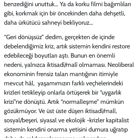
benzediğini unuttuk… Ya da korku filmi bağımlıları
gibi, korkmak için bir öncekinden daha dehşetli,
daha ürkütücü sahneyi bekliyoruz…
“Geri dönüşsüz” dedim, gerçekten de içinde
debelendiğimiz kriz, artık sistemin kendini restore
edebileceği boyutları aştı. Bunun en önemli
nedeni, yalnızca iktisadî/malî olmaması. Neoliberal
ekonominin frensiz talan mantığının itimiyle
mevcut hâl, yaşamımızın farklı veçhelerindeki
krizleri tetikleyip onlarla örtüşerek bir “uygarlık
krizi”ne dönüştü. Artık “normalleşme” mümkün
gözükmüyor. Ve üst üste düşen iktisadî/malî,
sosyal/beşeri, siyasal ve ekolojik -krizler kapitalist
sistemin kendini onarma yetisini dumura uğratıp