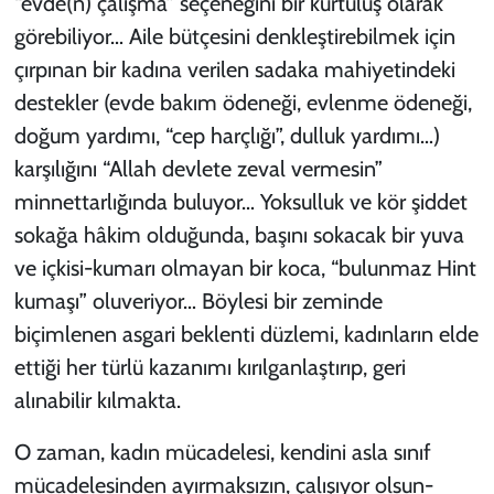
“evde(n) çalışma” seçeneğini bir kurtuluş olarak
görebiliyor… Aile bütçesini denkleştirebilmek için
çırpınan bir kadına verilen sadaka mahiyetindeki
destekler (evde bakım ödeneği, evlenme ödeneği,
doğum yardımı, “cep harçlığı”, dulluk yardımı…)
karşılığını “Allah devlete zeval vermesin”
minnettarlığında buluyor… Yoksulluk ve kör şiddet
sokağa hâkim olduğunda, başını sokacak bir yuva
ve içkisi-kumarı olmayan bir koca, “bulunmaz Hint
kumaşı” oluveriyor… Böylesi bir zeminde
biçimlenen asgari beklenti düzlemi, kadınların elde
ettiği her türlü kazanımı kırılganlaştırıp, geri
alınabilir kılmakta.
O zaman, kadın mücadelesi, kendini asla sınıf
mücadelesinden ayırmaksızın, çalışıyor olsun-