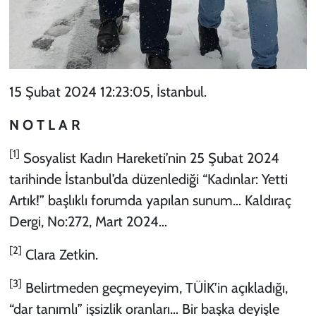
15 Şubat 2024 12:23:05, İstanbul.
N O T L A R
[1]
Sosyalist Kadın Hareketi’nin 25 Şubat 2024
tarihinde İstanbul’da düzenlediği “Kadınlar: Yetti
Artık!” başlıklı forumda yapılan sunum… Kaldıraç
Dergi, No:272, Mart 2024…
[2]
Clara Zetkin.
[3]
Belirtmeden geçmeyeyim, TÜİK’in açıkladığı,
“dar tanımlı” işsizlik oranları… Bir başka deyişle