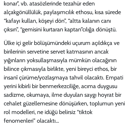
konar”, vb. atasözlerinde tezahür eden
alçakgönüllülük, paylaşımcılık ethosu, kısa sürede
“kafayı kullan, köşeyi dön”, “altta kalanın canı
çıksın”, “gemisini kurtaran kaptan”cılığa dönüştü.
Ülke içi gelir bölüşümündeki uçurum açıldıkça ve
birilerinin servetine servet katmasının ancak
yığınların yoksullaşmasıyla mümkün olacağının
bilince çıkmasıyla birlikte, yeni bireyci ethos, bir
insanî çürüme/yozlaşmaya tahvil olacaktı. Empati
yerini kibirli bir benmerkezciliğe, acıma duygusu
sadizme, okumaya, ilme duyulan saygı hoyrat bir
cehalet güzellemesine dönüşürken, toplumun yeni
rol modelleri, ne idüğü belirsiz “tiktok
fenomenleri” olacaktı…