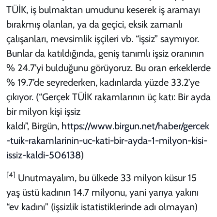
TÜİK, iş bulmaktan umudunu keserek iş aramayı
bırakmış olanları, ya da geçici, eksik zamanlı
çalışanları, mevsimlik işçileri vb. “işsiz” saymıyor.
Bunlar da katıldığında, geniş tanımlı işsiz oranının
% 24.7’yi bulduğunu görüyoruz. Bu oran erkeklerde
% 19.7’de seyrederken, kadınlarda yüzde 33.2’ye
çıkıyor. (“Gerçek TÜİK rakamlarının üç katı: Bir ayda
bir milyon kişi işsiz
kaldı”,
Birgün,
https://www.birgun.net/haber/gercek
-tuik-rakamlarinin-uc-kati-bir-ayda-1-milyon-kisi-
issiz-kaldi-506138
)
[4]
Unutmayalım, bu ülkede 33 milyon küsur 15
yaş üstü kadının 14.7 milyonu, yani yarıya yakını
“ev kadını” (işsizlik istatistiklerinde adı olmayan)