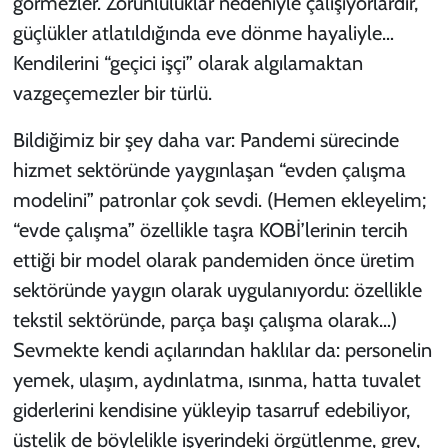
görmezler. Zorunluluklar nedeniyle çalışıyorlardır,
güçlükler atlatıldığında eve dönme hayaliyle…
Kendilerini “geçici işçi” olarak algılamaktan
vazgeçemezler bir türlü.
Bildiğimiz bir şey daha var: Pandemi sürecinde
hizmet sektöründe yaygınlaşan “evden çalışma
modelini” patronlar çok sevdi. (Hemen ekleyelim;
“evde çalışma” özellikle taşra KOBİ’lerinin tercih
ettiği bir model olarak pandemiden önce üretim
sektöründe yaygın olarak uygulanıyordu: özellikle
tekstil sektöründe, parça başı çalışma olarak…)
Sevmekte kendi açılarından haklılar da: personelin
yemek, ulaşım, aydınlatma, ısınma, hatta tuvalet
giderlerini kendisine yükleyip tasarruf edebiliyor,
üstelik de böylelikle işyerindeki örgütlenme, grev,