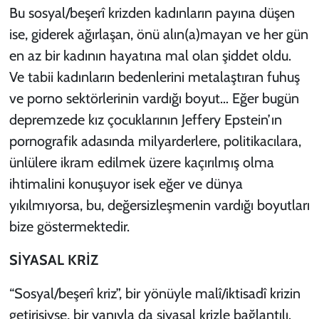
Bu sosyal/beşerî krizden kadınların payına düşen
ise, giderek ağırlaşan, önü alın(a)mayan ve her gün
en az bir kadının hayatına mal olan şiddet oldu.
Ve tabii kadınların bedenlerini metalaştıran fuhuş
ve porno sektörlerinin vardığı boyut… Eğer bugün
depremzede kız çocuklarının Jeffery Epstein’ın
pornografik adasında milyarderlere, politikacılara,
ünlülere ikram edilmek üzere kaçırılmış olma
ihtimalini konuşuyor isek eğer ve dünya
yıkılmıyorsa, bu, değersizleşmenin vardığı boyutları
bize göstermektedir.
SİYASAL KRİZ
“Sosyal/beşerî kriz”, bir yönüyle malî/iktisadî krizin
getirisiyse, bir yanıyla da siyasal krizle bağlantılı.