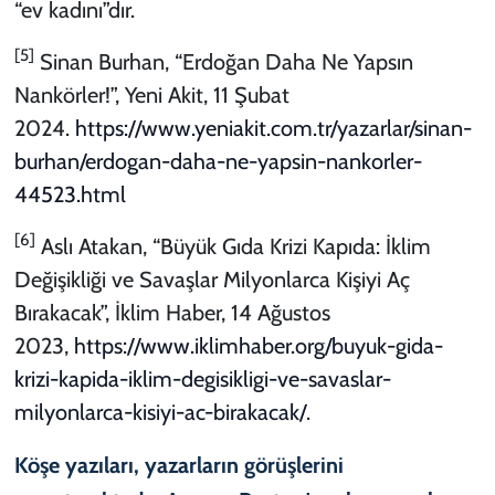
“ev kadını”dır.
[5]
Sinan Burhan, “Erdoğan Daha Ne Yapsın
Nankörler!”,
Yeni Akit,
11 Şubat
2024.
https://www.yeniakit.com.tr/yazarlar/sinan-
burhan/erdogan-daha-ne-yapsin-nankorler-
44523.html
[6]
Aslı Atakan, “Büyük Gıda Krizi Kapıda: İklim
Değişikliği ve Savaşlar Milyonlarca Kişiyi Aç
Bırakacak”,
İklim Haber,
14 Ağustos
2023,
https://www.iklimhaber.org/buyuk-gida-
krizi-kapida-iklim-degisikligi-ve-savaslar-
milyonlarca-kisiyi-ac-birakacak/
.