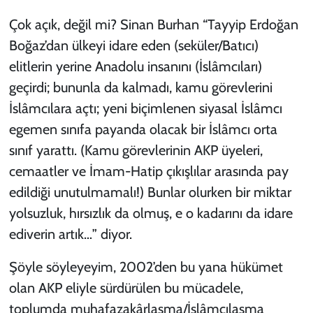
Çok açık, değil mi? Sinan Burhan “Tayyip Erdoğan
Boğaz’dan ülkeyi idare eden (seküler/Batıcı)
elitlerin yerine Anadolu insanını (İslâmcıları)
geçirdi; bununla da kalmadı, kamu görevlerini
İslâmcılara açtı; yeni biçimlenen siyasal İslâmcı
egemen sınıfa payanda olacak bir İslâmcı orta
sınıf yarattı. (Kamu görevlerinin AKP üyeleri,
cemaatler ve İmam-Hatip çıkışlılar arasında pay
edildiği unutulmamalı!) Bunlar olurken bir miktar
yolsuzluk, hırsızlık da olmuş, e o kadarını da idare
ediverin artık…” diyor.
Şöyle söyleyeyim, 2002’den bu yana hükümet
olan AKP eliyle sürdürülen bu mücadele,
toplumda muhafazakârlaşma/İslâmcılaşma