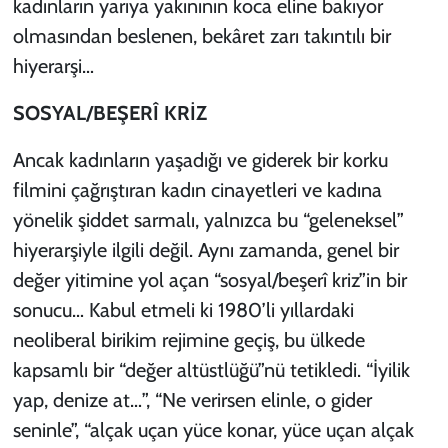
kadınların yarıya yakınının koca eline bakıyor
olmasından beslenen, bekâret zarı takıntılı bir
hiyerarşi…
SOSYAL/BEŞERÎ KRİZ
Ancak kadınların yaşadığı ve giderek bir korku
filmini çağrıştıran kadın cinayetleri ve kadına
yönelik şiddet sarmalı, yalnızca bu “geleneksel”
hiyerarşiyle ilgili değil. Aynı zamanda, genel bir
değer yitimine yol açan “sosyal/beşerî kriz”in bir
sonucu… Kabul etmeli ki 1980’li yıllardaki
neoliberal birikim rejimine geçiş, bu ülkede
kapsamlı bir “değer altüstlüğü”nü tetikledi. “İyilik
yap, denize at…”, “Ne verirsen elinle, o gider
seninle”, “alçak uçan yüce konar, yüce uçan alçak