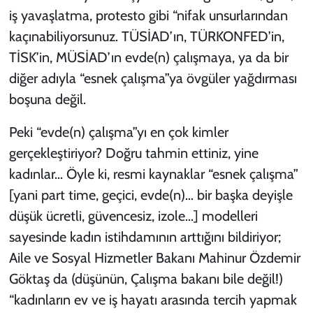
iş yavaşlatma, protesto gibi “nifak unsurlarından
kaçınabiliyorsunuz. TÜSİAD’ın, TÜRKONFED’in,
TİSK’in, MÜSİAD’ın evde(n) çalışmaya, ya da bir
diğer adıyla “esnek çalışma”ya övgüler yağdırması
boşuna değil.
Peki “evde(n) çalışma”yı en çok kimler
gerçekleştiriyor? Doğru tahmin ettiniz, yine
kadınlar… Öyle ki, resmi kaynaklar “esnek çalışma”
[yani part time, geçici, evde(n)… bir başka deyişle
düşük ücretli, güvencesiz, izole…] modelleri
sayesinde kadın istihdamının arttığını bildiriyor;
Aile ve Sosyal Hizmetler Bakanı Mahinur Özdemir
Göktaş da (düşünün, Çalışma bakanı bile değil!)
“kadınların ev ve iş hayatı arasında tercih yapmak