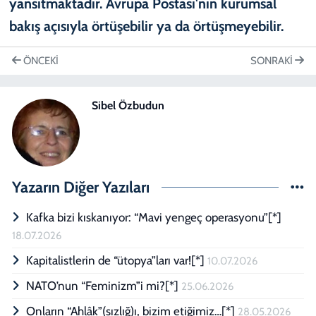
ÖNCEKI
SONRAKI
Sibel Özbudun
Yazarın Diğer Yazıları
Kafka bizi kıskanıyor: “Mavi yengeç operasyonu”[*]
18.07.2026
Kapitalistlerin de “ütopya”ları var![*]
10.07.2026
NATO’nun “Feminizm”i mi?[*]
25.06.2026
Onların “Ahlâk”(sızlığ)ı, bizim etiğimiz…[*]
28.05.2026