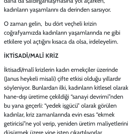
daha da saldırganlaşmasına yol açarken,
kadınların yaşamlarını da derinden sarsıyor.
O zaman gelin, bu dört veçheli krizin
coğrafyamızda kadınların yaşamlarında ne gibi
etkilere yol açtığını kısaca da olsa, irdeleyelim.
İKTİSADÎ/MALÎ KRİZ
İktisadî/malî krizlerin kadın emekçiler üzerinde
(Janus heykeli misali) çifte etkisi olduğu yıllardır
söyleniyor. Bunlardan ilki, kadınların kitlesel olarak
hane-dışı üretime çekildiği “sanayi devrimi”nden
bu yana geçerli: “yedek işgücü” olarak görülen
kadınlar, kriz zamanlarında evin esas “ekmek
getiricisi”ne yol verip, yeniden üretim maliyetlerini
düşürmek üzere yine işten çıkartılıyorlar.