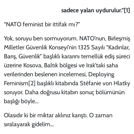
sadece yalan uydurulur.”
[1]
KADIN
“NATO feminist bir ittifak mı?”
YAZARLAR
Yok, soruyu ben sormuyorum. NATO’nun, Birleşmiş
Milletler Güvenlik Konseyi’nin 1325 Sayılı “Kadınlar,
Barış, Güvenlik” başlıklı kararını temellük ediş süreci
üzerine Kosova, Baltık bölgesi ve Irak’taki saha
verilerinden beslenen incelemesi,
Deploying
Feminism
[2]
başlıklı kitabında Stéfanie von Hlatky
soruyor. Daha doğrusu kitabın sonuç bölümünün
başlığı böyle…
Olasıdır ki bir miktar aklınız karıştı. O zaman
sıralayarak gidelim…