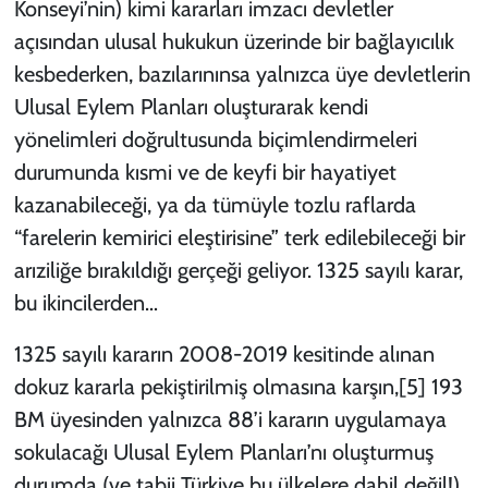
Konseyi’nin) kimi kararları imzacı devletler
açısından
ulusal hukukun üzerinde
bir bağlayıcılık
kesbederken, bazılarınınsa yalnızca üye devletlerin
Ulusal Eylem Planları oluşturarak kendi
yönelimleri doğrultusunda biçimlendirmeleri
durumunda kısmi ve de keyfi bir hayatiyet
kazanabileceği, ya da tümüyle tozlu raflarda
“farelerin kemirici eleştirisine” terk edilebileceği bir
arıziliğe bırakıldığı gerçeği geliyor. 1325 sayılı karar,
bu ikincilerden…
1325 sayılı kararın 2008-2019 kesitinde alınan
dokuz kararla pekiştirilmiş olmasına karşın,
[5]
193
BM üyesinden yalnızca 88’i kararın uygulamaya
sokulacağı Ulusal Eylem Planları’nı oluşturmuş
durumda (ve tabii Türkiye bu ülkelere dahil değil!)…