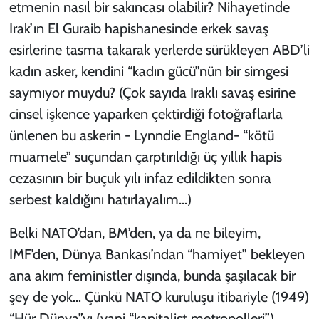
etmenin nasıl bir sakıncası olabilir? Nihayetinde
Irak’ın El Guraib hapishanesinde erkek savaş
esirlerine tasma takarak yerlerde sürükleyen ABD’li
kadın asker, kendini “kadın gücü”nün bir simgesi
saymıyor muydu?
(Çok sayıda Iraklı savaş esirine
cinsel işkence yaparken çektirdiği fotoğraflarla
ünlenen bu askerin - Lynndie England- “kötü
muamele” suçundan çarptırıldığı üç yıllık hapis
cezasının bir buçuk yılı infaz edildikten sonra
serbest kaldığını hatırlayalım…)
Belki NATO’dan, BM’den, ya da ne bileyim,
IMF’den, Dünya Bankası’ndan “hamiyet” bekleyen
ana akım feministler dışında, bunda şaşılacak bir
şey de yok… Çünkü NATO kuruluşu itibariyle (1949)
“Hür Dünya”yı (yani “kapitalist metropolleri”)