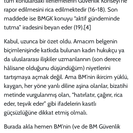
tüm konulardaki ilerlemelerin Güvenlik Konseyi’ne
rapor edilmesini
rica edilmektedir
(16-18). Son
maddede ise BMGK konuyu “aktif gündeminde
tutma” iradesini beyan eder (19).
[4]
Kabul, uzunca bir özet oldu. Amacım belgenin
biçimlenişinde katkıda bulunan kadın hukukçu ya
da uluslararası ilişkiler uzmanlarının (son derece
hâlisane olduğunu düşündüğüm) niyetlerini
tartışmaya açmak değil. Ama BM’nin ikircim yüklü,
kaygan, her yöne yanlı diline aşina olanlar, bizatihi
metinde vurgulanmış olan, “
hatırlatır, çağırır, rica
eder, teşvik eder
” gibi ifadelerin
kasıtlı
güçsüzlüğüne dikkat etmiş olmalı.
Burada akla hemen BM’nin (ve de BM Güvenlik