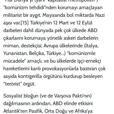
“komünizm tehdidi”nden korumayı amaçlayan
militarist bir aygıt. Mayasında bol miktarda Nazi
aşısı var.
[15]
Türkiye’nin 12 Mart ve 12 Eylül
darbeleri dahil dünyada pek çok ülkede ABD
çıkarlarını korumaya yönelik askeri darbelerin
mimarı, destekçisi; Avrupa ülkelerinde (İtalya,
Yunanistan, Belçika, Türkiye…) “komünizmle
mücadele” amaçlı, ve bu ülkelerde işçi-emekçi
hareketlerini kanlı provokasyonlarla bastıran çok
sayıda kontrgerilla örgütünü kurdurup besleyen
“terörist” örgüt.
Sosyalist bloğun (ve de Varşova Paktı’nın)
dağılmasının ardından, ABD elinde etkisini
Atlantik’ten Pasifik, Orta Doğu ve Afrika’ya