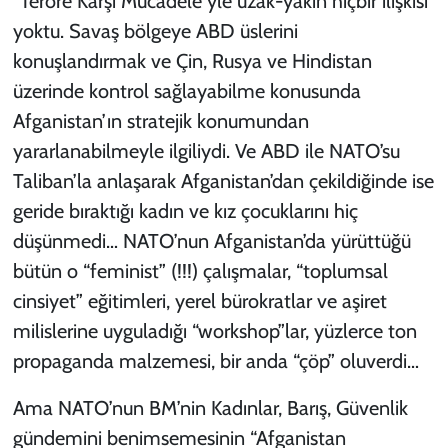
“Teröre Karşı Mücadele”yle uzak-yakın hiçbir ilişkisi
yoktu. Savaş bölgeye ABD üslerini
konuşlandırmak ve Çin, Rusya ve Hindistan
üzerinde kontrol sağlayabilme konusunda
Afganistan’ın stratejik konumundan
yararlanabilmeyle ilgiliydi. Ve ABD ile NATO’su
Taliban’la anlaşarak Afganistan’dan çekildiğinde ise
geride bıraktığı kadın ve kız çocuklarını hiç
düşünmedi… NATO’nun Afganistan’da yürüttüğü
bütün o “feminist” (!!!) çalışmalar, “toplumsal
cinsiyet” eğitimleri, yerel bürokratlar ve aşiret
milislerine uyguladığı “workshop”lar, yüzlerce ton
propaganda malzemesi, bir anda “çöp” oluverdi…
Ama NATO’nun BM’nin Kadınlar, Barış, Güvenlik
gündemini benimsemesinin “Afganistan