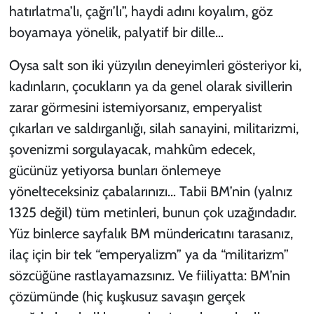
hatırlatma’lı, çağrı’lı”, haydi adını koyalım, göz
boyamaya yönelik, palyatif bir dille…
Oysa salt son iki yüzyılın deneyimleri gösteriyor ki,
kadınların, çocukların ya da genel olarak sivillerin
zarar görmesini istemiyorsanız, emperyalist
çıkarları ve saldırganlığı, silah sanayini, militarizmi,
şovenizmi sorgulayacak, mahkûm edecek,
gücünüz yetiyorsa bunları önlemeye
yönelteceksiniz çabalarınızı… Tabii BM’nin (yalnız
1325 değil) tüm metinleri, bunun çok uzağındadır.
Yüz binlerce sayfalık BM mündericatını tarasanız,
ilaç için bir tek “emperyalizm” ya da “militarizm”
sözcüğüne rastlayamazsınız. Ve fiiliyatta: BM’nin
çözümünde (hiç kuşkusuz savaşın gerçek