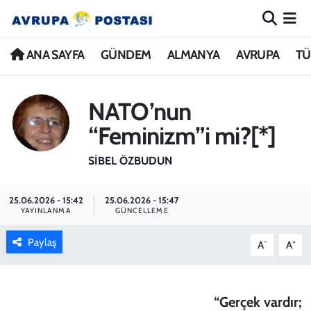
ANA SAYFA
Nöbetçi Eczaneler
ANA SAYFA
GÜNDEM
ALMANYA
AVRUPA
TÜ
GÜNDEM
Hava Durumu
NATO’nun
ALMANYA
İstanbul Namaz Vakitleri
“Feminizm”i mi?[*]
AVRUPA
Trafik Durumu
SIBEL ÖZBUDUN
TÜRKİYE
Avrupa Ligi Puan Durumu ve Fikstür
25.06.2026 - 15:42
25.06.2026 - 15:47
YAYINLANMA
GÜNCELLEME
DÜNYA
Tüm Manşetler
Paylaş
-
+
A
A
KÜLTÜR
Son Dakika Haberleri
SPOR
Haber Arşivi
“Gerçek vardır;