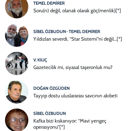
TEMEL DEMIRER
Soru(n) değil, olanak olarak göç(menlik)[*]
SIBEL ÖZBUDUN- TEMEL DEMIRER
Yıldızları severdi, “Star Sistemi”ni değil…[*]
V. KILIÇ
Gazetecilik mi, siyasal taşeronluk mu?
DOĞAN ÖZGÜDEN
Tayyip dostu uluslararası savcının akıbeti
SIBEL ÖZBUDUN
Kafka bizi kıskanıyor: “Mavi yengeç
operasyonu”[*]