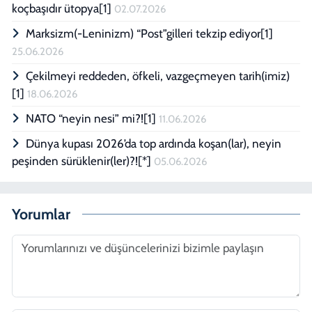
koçbaşıdır ütopya[1]
02.07.2026
Marksizm(-Leninizm) “Post”gilleri tekzip ediyor[1]
25.06.2026
Çekilmeyi reddeden, öfkeli, vazgeçmeyen tarih(imiz)
[1]
18.06.2026
NATO “neyin nesi” mi?![1]
11.06.2026
Dünya kupası 2026’da top ardında koşan(lar), neyin
peşinden sürüklenir(ler)?![*]
05.06.2026
Yorumlar