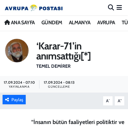
ANA SAYFA
Nöbetçi Eczaneler
ANA SAYFA
GÜNDEM
ALMANYA
AVRUPA
TÜ
GÜNDEM
Hava Durumu
‘Karar-71’in
ALMANYA
İstanbul Namaz Vakitleri
anımsattığı[*]
AVRUPA
Trafik Durumu
TEMEL DEMIRER
TÜRKİYE
Avrupa Ligi Puan Durumu ve Fikstür
17.09.2024 - 07:10
17.09.2024 - 08:13
YAYINLANMA
GÜNCELLEME
DÜNYA
Tüm Manşetler
Paylaş
-
+
A
A
KÜLTÜR
Son Dakika Haberleri
“İnsanın bütün faaliyetleri politiktir ve
SPOR
Haber Arşivi