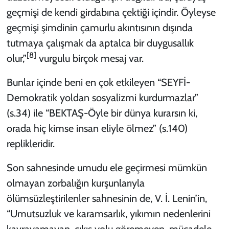
geçmişi de kendi girdabına çektiği içindir. Öyleyse
geçmişi şimdinin çamurlu akıntısının dışında
tutmaya çalışmak da aptalca bir duygusallık
[8]
olur,”
vurgulu birçok mesaj var.
Bunlar içinde beni en çok etkileyen “SEYFİ-
Demokratik yoldan sosyalizmi kurdurmazlar”
(s.34) ile “BEKTAŞ-Öyle bir dünya kurarsın ki,
orada hiç kimse insan eliyle ölmez” (s.140)
replikleridir.
Son sahnesinde umudu ele geçirmesi mümkün
olmayan zorbalığın kurşunlarıyla
ölümsüzleştirilenler sahnesinin de, V. İ. Lenin’in,
“Umutsuzluk ve karamsarlık, yıkımın nedenlerini
kavrayamayan, çıkış yolu göremeyen, mücadele