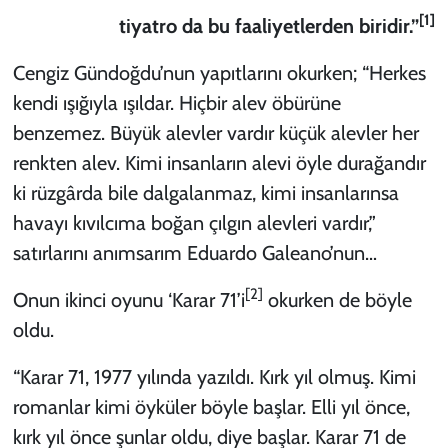
[1]
tiyatro da bu faaliyetlerden biridir.”
KADIN
Cengiz Gündoğdu’nun yapıtlarını okurken; “Herkes
YAZARLAR
kendi ışığıyla ışıldar. Hiçbir alev öbürüne
benzemez. Büyük alevler vardır küçük alevler her
renkten alev. Kimi insanların alevi öyle durağandır
ki rüzgârda bile dalgalanmaz, kimi insanlarınsa
havayı kıvılcıma boğan çılgın alevleri vardır,”
satırlarını anımsarım Eduardo Galeano’nun…
[2]
Onun ikinci oyunu ‘Karar 71’i
okurken de böyle
oldu.
“Karar 71, 1977 yılında yazıldı. Kırk yıl olmuş. Kimi
romanlar kimi öyküler böyle başlar. Elli yıl önce,
kırk yıl önce şunlar oldu, diye başlar. Karar 71 de