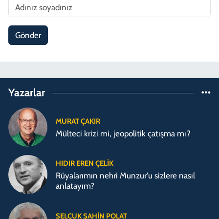
Gönder
Yazarlar
MURAT ÇAKIR
Mülteci krizi mi, jeopolitik çatışma mı?
HIDIR EREN ÇELIK
Rüyalarımın nehri Munzur'u sizlere nasıl
anlatayım?
SELÇUK ŞAHIN POLAT