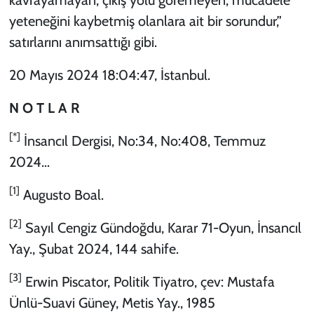
yeteneğini kaybetmiş olanlara ait bir sorundur,”
satırlarını anımsattığı gibi.
20 Mayıs 2024 18:04:47, İstanbul.
N O T L A R
[*]
İnsancıl Dergisi, No:34, No:408, Temmuz
2024…
[1]
Augusto Boal.
[2]
Sayıl Cengiz Gündoğdu, Karar 71-Oyun, İnsancıl
Yay., Şubat 2024, 144 sahife.
[3]
Erwin Piscator, Politik Tiyatro, çev: Mustafa
Ünlü-Suavi Güney, Metis Yay., 1985