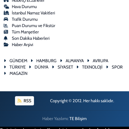
Nöbetçi Eczaneler
Hava Durumu
İstanbul Namaz Vakitleri
Trafik Durumu
Puan Durumu ve Fikstür
Tüm Manşetler
Son Dakika Haberleri
Haber Arşivi
GÜNDEM
HAMBURG
ALMANYA
AVRUPA
TÜRKIYE
DÜNYA
SİYASET
TEKNOLOJİ
SPOR
MAGAZİN
RSS
Copyright © 2012. Her hakkı saklıdır.
Haber Yazılımı:
TE Bilişim