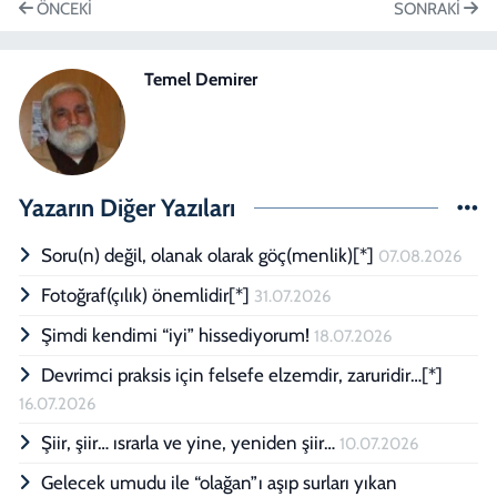
ÖNCEKI
SONRAKI
Temel Demirer
Yazarın Diğer Yazıları
Soru(n) değil, olanak olarak göç(menlik)[*]
07.08.2026
Fotoğraf(çılık) önemlidir[*]
31.07.2026
Şimdi kendimi “iyi” hissediyorum!
18.07.2026
Devrimci praksis için felsefe elzemdir, zaruridir…[*]
16.07.2026
Şiir, şiir… ısrarla ve yine, yeniden şiir…
10.07.2026
Gelecek umudu ile “olağan”ı aşıp surları yıkan