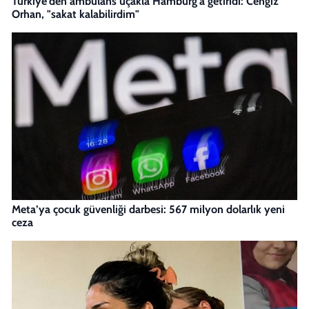
Türkiye'den ambulans uçakla Hamburg'a getiridi: Cengiz
Orhan, "sakat kalabilirdim"
Meta’ya çocuk güvenliği darbesi: 567 milyon dolarlık yeni
ceza