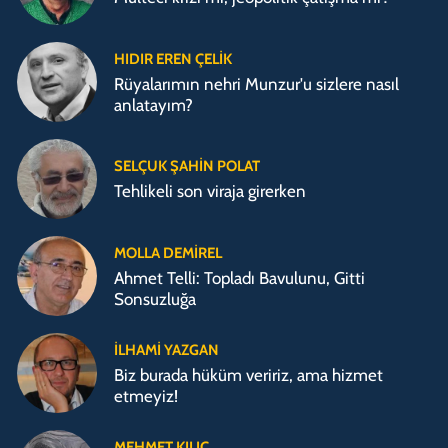
HIDIR EREN ÇELIK
Rüyalarımın nehri Munzur'u sizlere nasıl
anlatayım?
SELÇUK ŞAHIN POLAT
Tehlikeli son viraja girerken
MOLLA DEMIREL
Ahmet Telli: Topladı Bavulunu, Gitti
Sonsuzluğa
İLHAMI YAZGAN
Biz burada hüküm veririz, ama hizmet
etmeyiz!
MEHMET KILIÇ