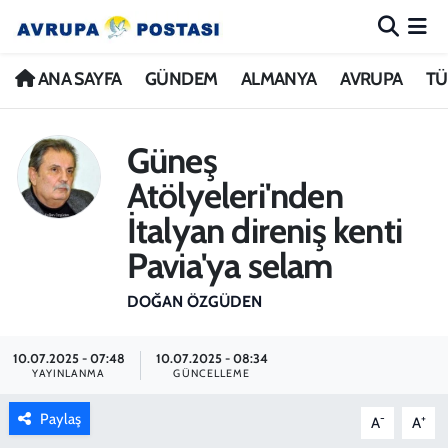
ANA SAYFA
Nöbetçi Eczaneler
ANA SAYFA
GÜNDEM
ALMANYA
AVRUPA
TÜ
GÜNDEM
Hava Durumu
Güneş
ALMANYA
İstanbul Namaz Vakitleri
Atölyeleri'nden
İtalyan direniş kenti
AVRUPA
Trafik Durumu
Pavia'ya selam
TÜRKİYE
Avrupa Ligi Puan Durumu ve Fikstür
DOĞAN ÖZGÜDEN
DÜNYA
Tüm Manşetler
10.07.2025 - 07:48
10.07.2025 - 08:34
YAYINLANMA
GÜNCELLEME
KÜLTÜR
Son Dakika Haberleri
Paylaş
-
+
A
A
SPOR
Haber Arşivi