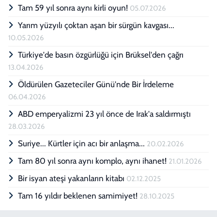
Tam 59 yıl sonra aynı kirli oyun!
05.07.2026
Yarım yüzyılı çoktan aşan bir sürgün kavgası...
10.05.2026
Türkiye'de basın özgürlüğü için Brüksel'den çağrı
13.04.2026
Öldürülen Gazeteciler Günü'nde Bir İrdeleme
06.04.2026
ABD emperyalizmi 23 yıl önce de Irak'a saldırmıştı
28.03.2026
Suriye... Kürtler için acı bir anlaşma...
20.02.2026
Tam 80 yıl sonra aynı komplo, aynı ihanet!
21.01.2026
Bir isyan ateşi yakanların kitabı
02.12.2025
Tam 16 yıldır beklenen samimiyet!
28.10.2025