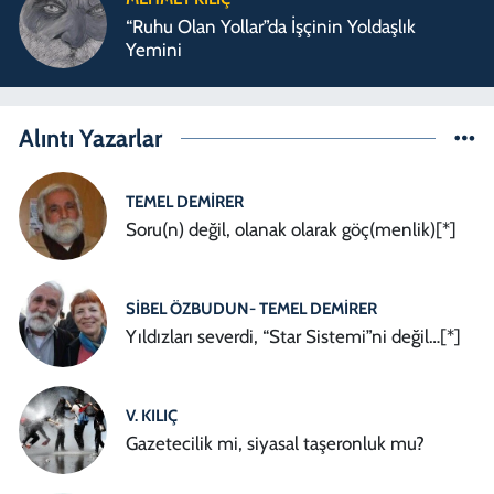
“Ruhu Olan Yollar”da İşçinin Yoldaşlık
Yemini
Alıntı Yazarlar
TEMEL DEMIRER
Soru(n) değil, olanak olarak göç(menlik)[*]
SIBEL ÖZBUDUN- TEMEL DEMIRER
Yıldızları severdi, “Star Sistemi”ni değil…[*]
V. KILIÇ
Gazetecilik mi, siyasal taşeronluk mu?