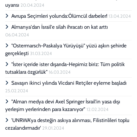
uyarısı
20.04.2024
Avrupa Seçimleri yolunda:Ölümcül darbeler!
13.04.2024
Almanya'dan İsrail'e silah ihracatı on kat arttı
06.04.2024
"Ostermarsch-Paskalya Yürüyüşü" yüzü aşkın şehirde
gerçekleşti
31.03.2024
"İster içeride ister dışarıda-Hepimiz biriz: Tüm politik
tutsaklara özgürlük"
16.03.2024
Savaşın ikinci yılında Vicdani Retçiler eyleme başladı
25.02.2024
”Alman medya devi Axel Springer İsrail’in yasa dışı
yerleşim yerlerinden para kazanıyor”
12.02.2024
'UNRWA'ya desteğin askıya alınması, Filistinlileri toplu
cezalandırmadır'
29.01.2024