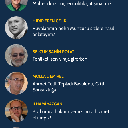
Mülteci krizi mi, jeopolitik çatışma mı?
HIDIR EREN ÇELIK
Rüyalarımın nehri Munzur'u sizlere nasıl
anlatayım?
SELÇUK ŞAHIN POLAT
Tehlikeli son viraja girerken
MOLLA DEMIREL
Ahmet Telli: Topladı Bavulunu, Gitti
Sonsuzluğa
İLHAMI YAZGAN
Biz burada hüküm veririz, ama hizmet
etmeyiz!