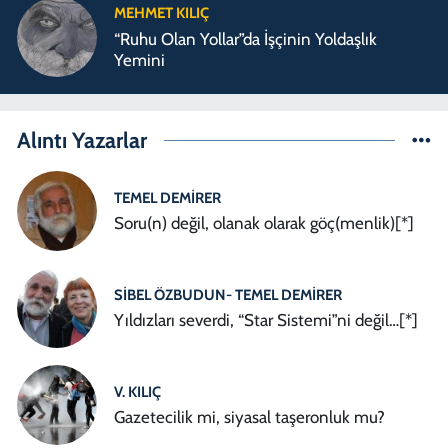
MEHMET KILIÇ
“Ruhu Olan Yollar”da İşçinin Yoldaşlık
Yemini
Alıntı Yazarlar
TEMEL DEMIRER
Soru(n) değil, olanak olarak göç(menlik)[*]
SIBEL ÖZBUDUN- TEMEL DEMIRER
Yıldızları severdi, “Star Sistemi”ni değil…[*]
V. KILIÇ
Gazetecilik mi, siyasal taşeronluk mu?