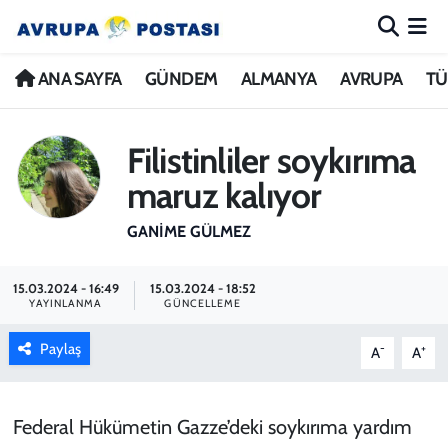
ANA SAYFA
Nöbetçi Eczaneler
ANA SAYFA
GÜNDEM
ALMANYA
AVRUPA
TÜ
GÜNDEM
Hava Durumu
Filistinliler soykırıma
ALMANYA
İstanbul Namaz Vakitleri
maruz kalıyor
AVRUPA
Trafik Durumu
GANIME GÜLMEZ
TÜRKİYE
Avrupa Ligi Puan Durumu ve Fikstür
15.03.2024 - 16:49
15.03.2024 - 18:52
YAYINLANMA
GÜNCELLEME
DÜNYA
Tüm Manşetler
Paylaş
-
+
A
A
KÜLTÜR
Son Dakika Haberleri
Federal Hükümetin Gazze’deki soykırıma yardım
SPOR
Haber Arşivi