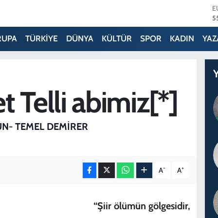
S
6
G
6
RUPA
TÜRKİYE
DÜNYA
KÜLTÜR
SPOR
KADIN
YAZ
B
1
B
Y
6
D
 Telli abimiz[*]
4
E
5
UN- TEMEL DEMIRER
-
+
A
A
“Şiir ölümün gölgesidir,