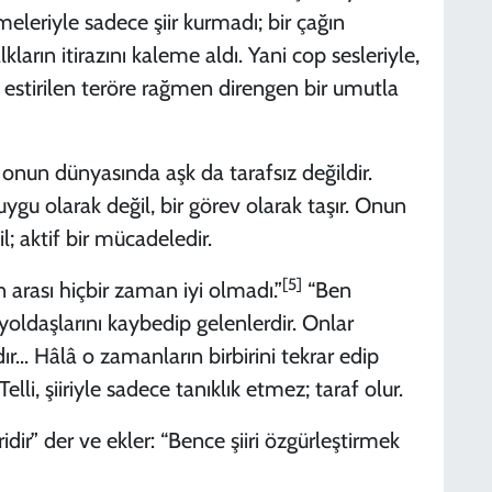
meleriyle sadece şiir kurmadı; bir çağın
lkların itirazını kaleme aldı. Yani cop sesleriyle,
la estirilen teröre rağmen direngen bir umutla
 ki onun dünyasında aşk da tarafsız değildir.
ygu olarak değil, bir görev olarak taşır. Onun
l; aktif bir mücadeledir.
[5]
n arası hiçbir zaman iyi olmadı.”
“Ben
, yoldaşlarını kaybedip gelenlerdir. Onlar
... Hâlâ o zamanların birbirini tekrar edip
li, şiiriyle sadece tanıklık etmez; taraf olur.
eridir” der ve ekler: “Bence şiiri özgürleştirmek