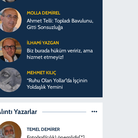
MOLLA DEMIREL
Ahmet Telli: Topladı Bavulunu,
Gitti Sonsuzluğa
İLHAMI YAZGAN
Biz burada hüküm veririz, ama
hizmet etmeyiz!
MEHMET KILIÇ
“Ruhu Olan Yollar”da İşçinin
Yoldaşlık Yemini
lıntı Yazarlar
TEMEL DEMIRER
Fotoğraf(çılık) önemlidir[*]