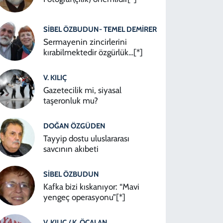
SIBEL ÖZBUDUN- TEMEL DEMIRER
Sermayenin zincirlerini
kırabilmektedir özgürlük…[*]
V. KILIÇ
Gazetecilik mi, siyasal
taşeronluk mu?
DOĞAN ÖZGÜDEN
Tayyip dostu uluslararası
savcının akıbeti
SIBEL ÖZBUDUN
Kafka bizi kıskanıyor: “Mavi
yengeç operasyonu”[*]
V. KILIÇ / K. ÖÇALAN