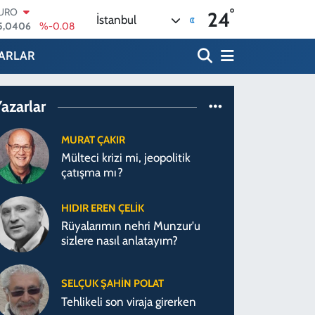
°
TERLİN
24
İstanbul
4,2143
%0
RAM ALTIN
500.87
%0.12
ARLAR
İST100
3.799
%70
ITCOIN
azarlar
4.643,95
%0.16
OLAR
7,6704
%0
MURAT ÇAKIR
URO
Mülteci krizi mi, jeopolitik
5,0406
%-0.08
çatışma mı?
HIDIR EREN ÇELIK
Rüyalarımın nehri Munzur'u
sizlere nasıl anlatayım?
SELÇUK ŞAHIN POLAT
Tehlikeli son viraja girerken