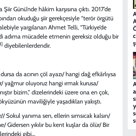
a Şiir Günü’nde hâkim karşısına çıktı. 2017’de
A
abından okuduğu şiir gerekçesiyle “terör örgütü
A
ebiyle yargılanan Ahmet Telli, “Türkiye’de
c
di adıma mücadele etmenin gereksiz olduğu bir
ş
3]
diyebilenlerdendir.
dursa da acının çöl ayazı/ hangi dağ efkârlıysa
ir/ yağmur oluyoruz hangi ırmak kurusa/
A
a
ştır bizim,” dizelerindeki üzere ona en çok,
s
gökyüzünün maviliğiyle yaşadıkları yakıştı.
y
s
er// Sokul yanıma sen, ellerin sımsıcak kalsın/
s
e/ Gidersen yıkılır bu kent kuşlar da ölür/ Bir
lerindeki gibi…