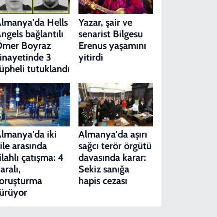
lmanya'da Hells
Yazar, şair ve
ngels bağlantılı
senarist Bilgesu
Ömer Boyraz
Erenus yaşamını
inayetinde 3
yitirdi
üpheli tutuklandı
lmanya'da iki
Almanya'da aşırı
ile arasında
sağcı terör örgütü
ilahlı çatışma: 4
davasında karar:
aralı,
Sekiz sanığa
oruşturma
hapis cezası
ürüyor