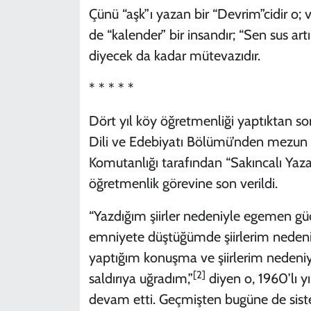
Çünü “aşk”ı yazan bir “Devrim”cidir o; v
de “kalender” bir insandır; “Sen sus art
diyecek da kadar mütevazıdır.
* * * * *
Dört yıl köy öğretmenliği yaptıktan son
Dili ve Edebiyatı Bölümü’nden mezun o
Komutanlığı tarafından “Sakıncalı Yazar
öğretmenlik görevine son verildi.
“Yazdığım şiirler nedeniyle egemen güç
emniyete düştüğümde şiirlerim nedeniyl
yaptığım konuşma ve şiirlerim nedeni
[2]
saldırıya uğradım,”
diyen o, 1960’lı y
devam etti. Geçmişten bugüne de sist