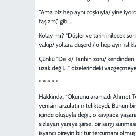
“Ama biz hep aynı coşkuyla/ yineliyord
faşizm,” gibi…
Kolay mı? “Düşler ve tarih inilecek son
yakıp/ yollara düşerdi/ o hep aynı ıslıkla.
Çünkü “De ki/ Tarihin zoru/ kendinden
uzak değil…” dizelerindeki vazgeçmeye
* * * * *
Hakkında, “Okurunu aramadı Ahmet Tell
yenisini arzulatır nitelikteydi. Bunun b
içinde oluşuyla değil, o kavgada yaşan
sızlayan yaraya şiirsel bir sargı sunma
isyancı bireyin bir tür tercümanı olmuşt