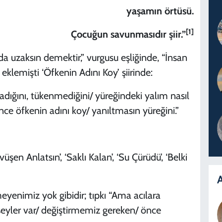
yaşamın örtüsü.
[1]
Çocuğun savunmasıdır şiir.”
 uzaksın demektir,” vurgusu eşliğinde, “İnsan
klemişti ‘Öfkenin Adını Koy’ şiirinde:
madığını, tükenmediğini/ yüreğindeki yalım nasıl
önce öfkenin adını koy/ yanıltmasın yüreğini.”
vüşen Anlatsın’, ‘Saklı Kalan’, ‘Su Çürüdü’, ‘Belki
A
meyenimiz yok gibidir; tıpkı “Ama acılara
r şeyler var/ değiştirmemiz gereken/ önce