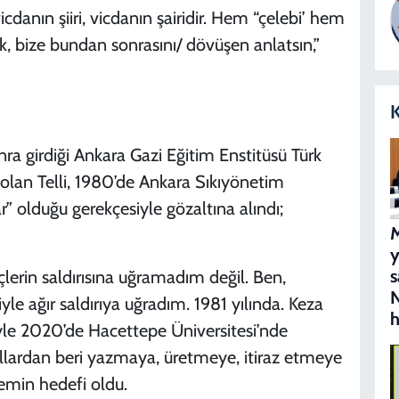
icdanın şiiri, vicdanın şairidir. Hem “çelebi’ hem
ık, bize bundan sonrasını/ dövüşen anlatsın,”
K
ra girdiği Ankara Gazi Eğitim Enstitüsü Türk
lan Telli, 1980’de Ankara Sıkıyönetim
” olduğu gerekçesiyle gözaltına alındı;
M
s
lerin saldırısına uğramadım değil. Ben,
N
e ağır saldırıya uğradım. 1981 yılında. Keza
h
yle 2020’de Hacettepe Üniversitesi’nde
ıllardan beri yazmaya, üretmeye, itiraz etmeye
emin hedefi oldu.