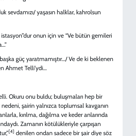
uk sevdamızı/ yaşasın halklar, kahrolsun
 istasyon”dur onun için ve “Ve bütün gemileri
..”
 başka güç yaratmamıştır…/ Ve de ki beklenen
n Ahmet Telli’ydi…
i. Okuru onu buldu; buluşmaları hep bir
ir nedeni, şairin yalnızca toplumsal kavganın
anlarla, kırılma, dağılma ve keder anlarında
sındaydı. Zamanın kötülükleriyle çarpışan
[4]
ur,”
denilen ondan sadece bir şair diye söz