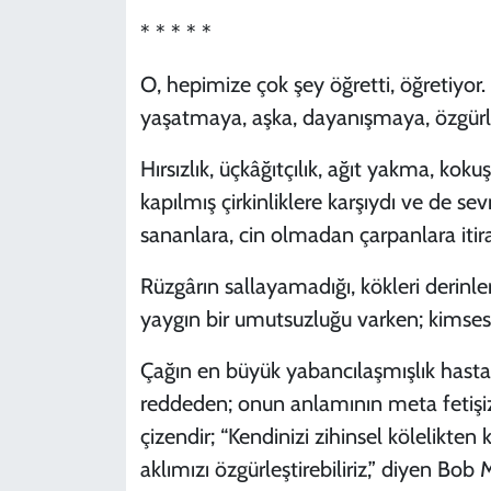
* * * * *
O, hepimize çok şey öğretti, öğretiyor
yaşatmaya, aşka, dayanışmaya, özgürlüğ
Hırsızlık, üçkâğıtçılık, ağıt yakma, k
kapılmış çirkinliklere karşıydı ve de 
sananlara, cin olmadan çarpanlara itira
Rüzgârın sallayamadığı, kökleri derinler
yaygın bir umutsuzluğu varken; kimsesi
Çağın en büyük yabancılaşmışlık hastal
reddeden; onun anlamının meta fetişiz
çizendir; “Kendinizi zihinsel kölelikten 
aklımızı özgürleştirebiliriz,” diyen Bob 