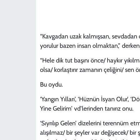
KADIN
YAZARLAR
“Kavgadan uzak kalmışsan, sevdadan da
yorulur bazen insan olmaktan,” derken e
“Hele dik tut başını önce/ haykır yıkıl
olsa/ korlaştırır zamanın çeliğini/ sen 
Bu oydu.
‘Yangın Yılları’, ‘Hüznün İsyan Olur’, ‘Dö
Yine Gelirim’ vd’lerinden tanırız onu.
‘Sıyrılıp Gelen’ dizelerini terennüm et
alışılmaz/ bir şeyler var değişecek/ bi