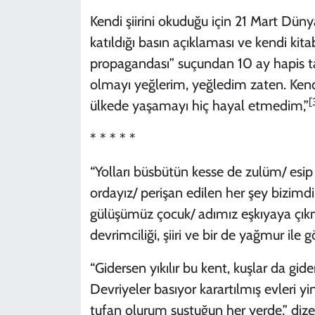
Kendi şiirini okuduğu için 21 Mart Düny
katıldığı basın açıklaması ve kendi kit
propagandası” suçundan 10 ay hapis tal
olmayı yeğlerim, yeğledim zaten. Ken
[
ülkede yaşamayı hiç hayal etmedim,”
* * * * *
“Yolları büsbütün kesse de zulüm/ esip 
ordayız/ perişan edilen her şey bizimd
gülüşümüz çocuk/ adımız eşkıyaya çıkmı
devrimciliği, şiiri ve bir de yağmur ile 
“Gidersen yıkılır bu kent, kuşlar da gid
Devriyeler basıyor karartılmış evleri yin
tufan olurum sustuğun her yerde,” dize