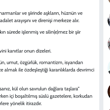
 harmanlar ve şiirinde aşkların, hüznün ve
 adalet arayışını ve direnişi merkeze alır.
kın sürede işlenmiş ve silin(e)mez bir şiir
ini kanıtlar onun dizeleri.
hüzün, umut, özgürlük, romantizm, isyandan
almak ile özdeşleştiği karanlıklarda devrimci
anız, kül olun savrulun dağlara taşlara”
ken içi boşaltılmış süslü gazetelere, korkudan
ere yönelik itirazdır.