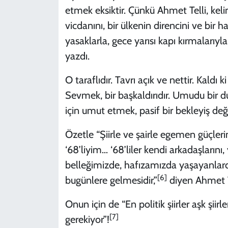
etmek eksiktir. Çünkü Ahmet Telli, keli
vicdanını, bir ülkenin direncini ve bir ha
yasaklarla, gece yarısı kapı kırmalarıy
yazdı.
O taraflıdır. Tavrı açık ve nettir. Kaldı
Sevmek, bir başkaldırıdır. Umudu bir du
için umut etmek, pasif bir bekleyiş deği
Özetle “Şiirle ve şairle egemen güçleri
‘68’liyim… ‘68’liler kendi arkadaşlarını
belleğimizde, hafızamızda yaşayanlardır
[6]
bugünlere gelmesidir,”
diyen Ahmet Tel
Onun için de “En politik şiirler aşk şiirl
[7]
gerekiyor”!