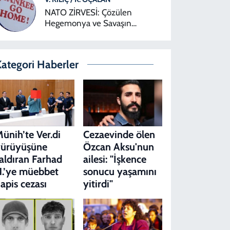
NATO ZİRVESİ: Çözülen
Hegemonya ve Savaşın
Sürekliliği
ategori Haberler
ünih’te Ver.di
Cezaevinde ölen
yürüyüşüne
Özcan Aksu'nun
aldıran Farhad
ailesi: "İşkence
.’ye müebbet
sonucu yaşamını
apis cezası
yitirdi"