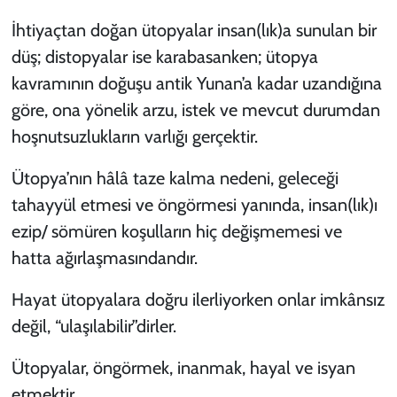
İhtiyaçtan doğan ütopyalar insan(lık)a sunulan bir
düş; distopyalar ise karabasanken; ütopya
kavramının doğuşu antik Yunan’a kadar uzandığına
göre, ona yönelik arzu, istek ve mevcut durumdan
hoşnutsuzlukların varlığı gerçektir.
Ütopya’nın hâlâ taze kalma nedeni, geleceği
tahayyül etmesi ve
öngörmesi yanında, insan(lık)ı
ezip/ sömüren koşulların hiç değişmemesi ve
hatta ağırlaşmasındandır.
Hayat ütopyalara doğru ilerliyorken onlar imkânsız
değil, “ulaşılabilir”dirler.
Ütopyalar, öngörmek, inanmak, hayal ve isyan
etmektir.