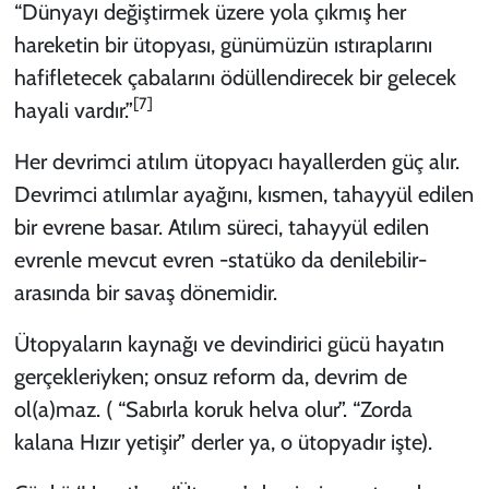
“Dünyayı değiştirmek üzere yola çıkmış her
hareketin bir ütopyası, günümüzün ıstıraplarını
hafifletecek çabalarını ödüllendirecek bir gelecek
[7]
hayali vardır.”
Her devrimci atılım ütopyacı hayallerden güç alır.
Devrimci atılımlar ayağını, kısmen, tahayyül edilen
bir evrene basar. Atılım süreci, tahayyül edilen
evrenle mevcut evren -statüko da denilebilir-
arasında bir savaş dönemidir.
Ütopyaların kaynağı ve devindirici gücü hayatın
gerçekleriyken; onsuz reform da, devrim de
ol(a)maz. ( “Sabırla koruk helva olur”. “Zorda
kalana Hızır yetişir” derler ya, o ütopyadır işte).