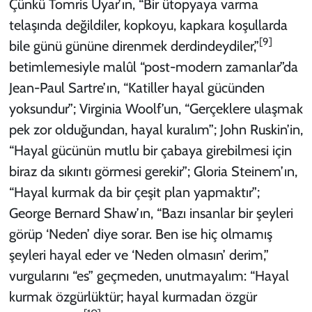
Çünkü Tomris Uyar’ın, “Bir ütopyaya varma
telaşında değildiler, kopkoyu, kapkara koşullarda
[9]
bile günü gününe direnmek derdindeydiler,”
betimlemesiyle malûl “post-modern zamanlar”da
Jean-Paul Sartre’ın, “Katiller hayal gücünden
yoksundur”; Virginia Woolf’un, “Gerçeklere ulaşmak
pek zor olduğundan, hayal kuralım”; John Ruskin’in,
“Hayal gücünün mutlu bir çabaya girebilmesi için
biraz da sıkıntı görmesi gerekir”; Gloria Steinem’ın,
“Hayal kurmak da bir çeşit plan yapmaktır”;
George Bernard Shaw’ın, “Bazı insanlar bir şeyleri
görüp ‘Neden’ diye sorar. Ben ise hiç olmamış
şeyleri hayal eder ve ‘Neden olmasın’ derim,”
vurgularını “es” geçmeden, unutmayalım: “Hayal
kurmak özgürlüktür; hayal kurmadan özgür