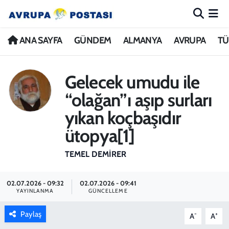
ANA SAYFA
Nöbetçi Eczaneler
ANA SAYFA
GÜNDEM
ALMANYA
AVRUPA
TÜ
GÜNDEM
Hava Durumu
Gelecek umudu ile
ALMANYA
İstanbul Namaz Vakitleri
“olağan”ı aşıp surları
yıkan koçbaşıdır
AVRUPA
Trafik Durumu
ütopya[1]
TÜRKİYE
Avrupa Ligi Puan Durumu ve Fikstür
TEMEL DEMIRER
DÜNYA
Tüm Manşetler
02.07.2026 - 09:32
02.07.2026 - 09:41
YAYINLANMA
GÜNCELLEME
KÜLTÜR
Son Dakika Haberleri
Paylaş
-
+
A
A
SPOR
Haber Arşivi