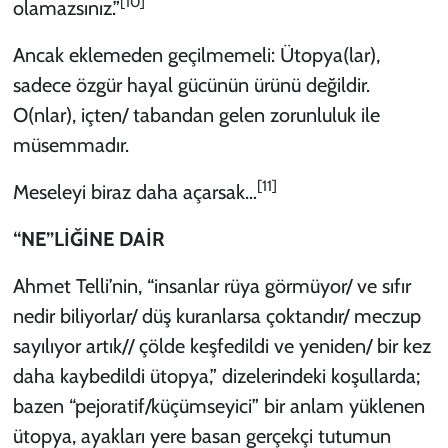
[10]
olamazsınız.”
Ancak eklemeden geçilmemeli: Ütopya(lar),
sadece özgür hayal gücünün ürünü değildir.
O(nlar), içten/ tabandan gelen zorunluluk ile
müsemmadır.
[11]
Meseleyi biraz daha açarsak…
“NE”LİĞİNE DAİR
Ahmet Telli’nin, “insanlar rüya görmüyor/ ve sıfır
nedir biliyorlar/ düş kuranlarsa çoktandır/ meczup
sayılıyor artık// çölde keşfedildi ve yeniden/ bir kez
daha kaybedildi ütopya,” dizelerindeki koşullarda;
bazen “pejoratif/küçümseyici” bir anlam yüklenen
ütopya, ayakları yere basan gerçekçi tutumun