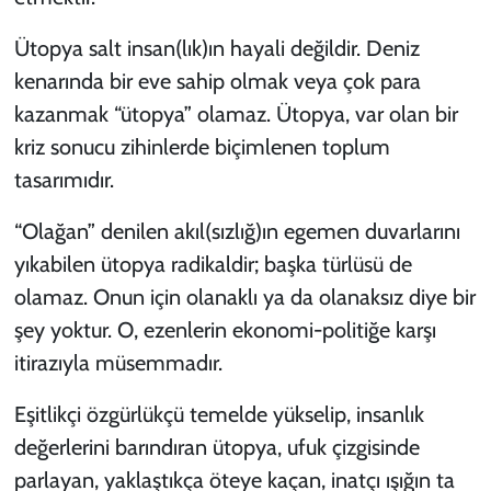
Ütopya salt insan(lık)ın hayali değildir. Deniz
kenarında bir eve sahip olmak veya çok para
kazanmak “ütopya” olamaz. Ütopya, var olan bir
kriz sonucu zihinlerde biçimlenen toplum
tasarımıdır.
“Olağan” denilen akıl(sızlığ)ın egemen duvarlarını
yıkabilen ütopya radikaldir; başka türlüsü de
olamaz. Onun için olanaklı ya da olanaksız diye bir
şey yoktur. O, ezenlerin ekonomi-politiğe karşı
itirazıyla müsemmadır.
Eşitlikçi özgürlükçü temelde yükselip, insanlık
değerlerini barındıran ütopya, ufuk çizgisinde
parlayan, yaklaştıkça öteye kaçan, inatçı ışığın ta