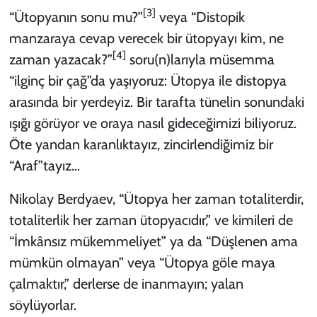
[3]
“Ütopyanın sonu mu?”
veya “Distopik
manzaraya cevap verecek bir ütopyayı kim, ne
[4]
zaman yazacak?”
soru(n)larıyla müsemma
“ilginç bir çağ”da yaşıyoruz: Ütopya ile distopya
arasında bir yerdeyiz. Bir tarafta tünelin sonundaki
ışığı görüyor ve oraya nasıl gideceğimizi biliyoruz.
Öte yandan karanlıktayız, zincirlendiğimiz bir
“Araf”tayız…
Nikolay Berdyaev, “Ütopya her zaman totaliterdir,
totaliterlik her zaman ütopyacıdır,” ve kimileri de
“İmkânsız mükemmeliyet” ya da “Düşlenen ama
mümkün olmayan” veya “Ütopya göle maya
çalmaktır,” derlerse de inanmayın; yalan
söylüyorlar.