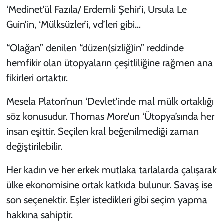
‘Medinet’ül Fazıla/ Erdemli Şehir’i, Ursula Le
Guin’in, ‘Mülksüzler’i, vd’leri gibi…
“Olağan” denilen “düzen(sizliğ)in” reddinde
hemfikir olan ütopyaların çeşitliliğine rağmen ana
fikirleri ortaktır.
Mesela Platon’nun ‘Devlet’inde mal mülk ortaklığı
söz konusudur. Thomas More’un ‘Ütopya’sında her
insan eşittir. Seçilen kral beğenilmediği zaman
değiştirilebilir.
Her kadın ve her erkek mutlaka tarlalarda çalışarak
ülke ekonomisine ortak katkıda bulunur. Savaş ise
son seçenektir. Eşler istedikleri gibi seçim yapma
hakkına sahiptir.