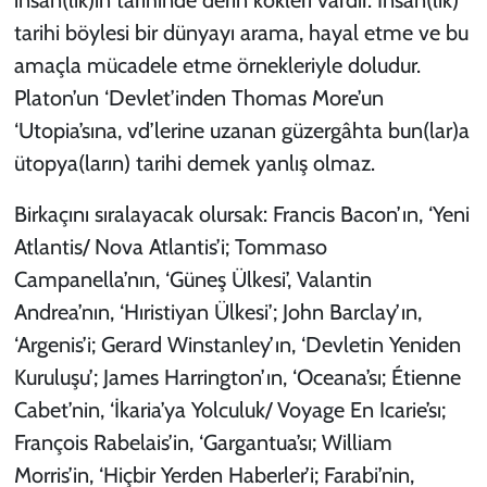
tarihi böylesi bir dünyayı arama, hayal etme ve bu
amaçla mücadele etme örnekleriyle doludur.
Platon’un ‘Devlet’inden Thomas More’un
‘Utopia’sına, vd’lerine uzanan güzergâhta bun(lar)a
ütopya(ların) tarihi demek yanlış olmaz.
Birkaçını sıralayacak olursak: Francis Bacon’ın, ‘Yeni
Atlantis/ Nova Atlantis’i; Tommaso
Campanella’nın, ‘Güneş Ülkesi’, Valantin
Andrea’nın, ‘Hıristiyan Ülkesi’; John Barclay’ın,
‘Argenis’i; Gerard Winstanley’ın, ‘Devletin Yeniden
Kuruluşu’; James Harrington’ın, ‘Oceana’sı; Étienne
Cabet’nin, ‘İkaria’ya Yolculuk/ Voyage En Icarie’sı;
François Rabelais’in, ‘Gargantua’sı; William
Morris’in, ‘Hiçbir Yerden Haberler’i; Farabi’nin,