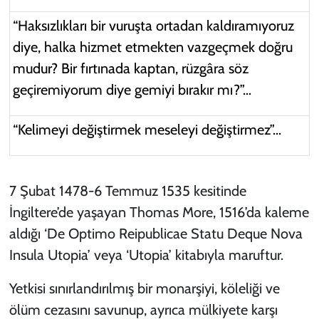
“Haksızlıkları bir vuruşta ortadan kaldıramıyoruz
diye, halka hizmet etmekten vazgeçmek doğru
mudur? Bir fırtınada kaptan, rüzgâra söz
geçiremiyorum diye gemiyi bırakır mı?”…
“Kelimeyi değiştirmek meseleyi değiştirmez”...
7 Şubat 1478-6 Temmuz 1535 kesitinde
İngiltere’de yaşayan Thomas More, 1516’da kaleme
aldığı ‘De Optimo Reipublicae Statu Deque Nova
Insula Utopia’ veya ‘Utopia’ kitabıyla maruftur.
Yetkisi sınırlandırılmış bir monarşiyi, köleliği ve
ölüm cezasını savunup, ayrıca mülkiyete karşı