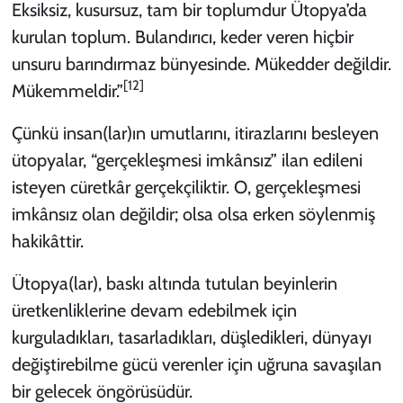
Eksiksiz, kusursuz, tam bir toplumdur Ütopya’da
kurulan toplum. Bulandırıcı, keder veren hiçbir
unsuru barındırmaz bünyesinde. Mükedder değildir.
[12]
Mükemmeldir.”
Çünkü insan(lar)ın umutlarını, itirazlarını besleyen
ütopyalar, “gerçekleşmesi imkânsız” ilan edileni
isteyen cüretkâr gerçekçiliktir. O, gerçekleşmesi
imkânsız olan değildir; olsa olsa erken söylenmiş
hakikâttir.
Ütopya(lar), baskı altında tutulan beyinlerin
üretkenliklerine devam edebilmek için
kurguladıkları, tasarladıkları, düşledikleri, dünyayı
değiştirebilme gücü verenler için uğruna savaşılan
bir gelecek öngörüsüdür.