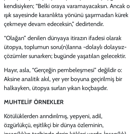
kendisiyken; “Belki oraya varamayacaksın. Ancak o
ışık sayesinde karanlıkta yönünü şaşırmadan kürek
çekmeye devam edeceksin,” dedirtendir.
“Olağan” denilen dünyaya itirazın ifadesi olarak
ütopya, toplumun soru(n)larına -dolaylı dolaysız-
çözümler sunarken; bugünde yaşatılan gelecektir.
Hayır, asla, “Gerçeğin pembeleşmesi” değildir o:
Aksine analitik akıl, yer yer boyuna geçirilmiş bir
halkayken, ütopya surları yıkan koçbaşıdır.
MUHTELİF ÖRNEKLER
Kötülüklerden arındırılmış, yepyeni, adil,
özgürlükçü, eşitlikçi bir dünya özleminin,
insan(lık)ın tarihinde derin kökleri vardır. İnsan(lık)