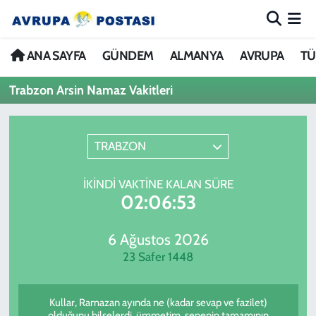
ANA SAYFA
Nöbetçi Eczaneler
ANA SAYFA
GÜNDEM
ALMANYA
AVRUPA
TÜ
Trabzon Arsin Namaz Vakitleri
GÜNDEM
Hava Durumu
ALMANYA
İstanbul Namaz Vakitleri
TRABZON
AVRUPA
Trafik Durumu
İKINDI VAKTINE KALAN SÜRE
02:06:53
TÜRKİYE
Avrupa Ligi Puan Durumu ve Fikstür
DÜNYA
Tüm Manşetler
6 Ağustos 2026
23 Safer 1448
KÜLTÜR
Son Dakika Haberleri
Kullar, Ramazan ayında ne (kadar sevap ve fazilet)
SPOR
Haber Arşivi
olduğunu bilselerdi, ümmetim, senenin tamamının