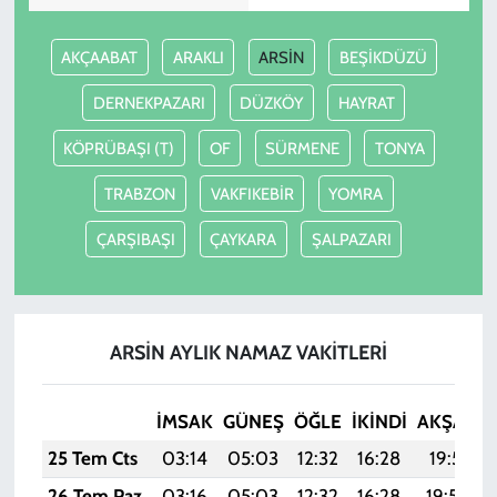
AKÇAABAT
ARAKLI
ARSİN
BEŞİKDÜZÜ
DERNEKPAZARI
DÜZKÖY
HAYRAT
KÖPRÜBAŞI (T)
OF
SÜRMENE
TONYA
TRABZON
VAKFIKEBİR
YOMRA
ÇARŞIBAŞI
ÇAYKARA
ŞALPAZARI
ARSİN AYLIK NAMAZ VAKITLERI
İMSAK
GÜNEŞ
ÖĞLE
İKINDI
AKŞAM
25 Tem Cts
03:14
05:03
12:32
16:28
19:51
26 Tem Paz
03:16
05:03
12:32
16:28
19:50