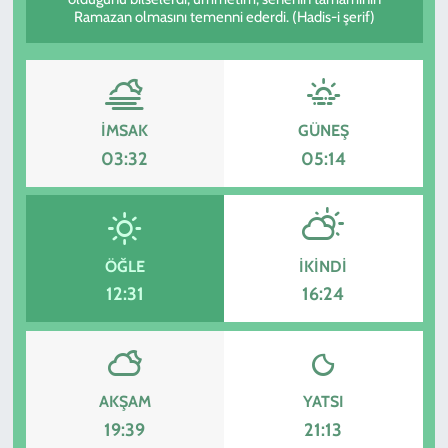
Ramazan olmasını temenni ederdi. (Hadis-i şerif)
KADIN
YAZARLAR
İMSAK
GÜNEŞ
03:32
05:14
ÖĞLE
İKINDI
12:31
16:24
AKŞAM
YATSI
19:39
21:13