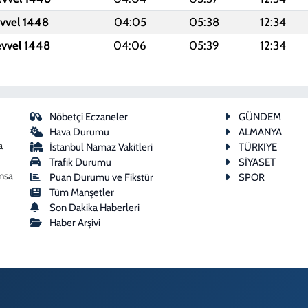
evvel 1448
04:05
05:38
12:34
evvel 1448
04:06
05:39
12:34
Nöbetçi Eczaneler
GÜNDEM
Hava Durumu
ALMANYA
a
İstanbul Namaz Vakitleri
TÜRKIYE
Trafik Durumu
SİYASET
ansa
Puan Durumu ve Fikstür
SPOR
Tüm Manşetler
Son Dakika Haberleri
Haber Arşivi