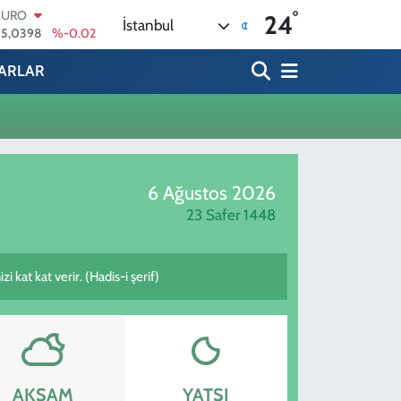
°
EURO
24
İstanbul
55,0398
%-0.02
STERLİN
4,1581
%0.16
ARLAR
GRAM ALTIN
6527.85
%0.54
BİST100
13.703
%11
BITCOIN
4.927,78
%1.32
6 Ağustos 2026
DOLAR
47,5894
%0.08
23 Safer 1448
 kat kat verir. (Hadis-i şerif)
AKŞAM
YATSI