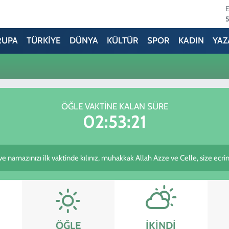
6
RUPA
TÜRKİYE
DÜNYA
KÜLTÜR
SPOR
KADIN
YAZ
6
ÖĞLE VAKTINE KALAN SÜRE
02:53:21
e namazınızı ilk vaktinde kılınız, muhakkak Allah Azze ve Celle, size ecrinizi
ÖĞLE
İKINDI