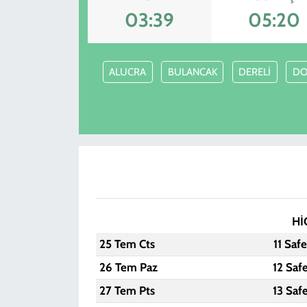
03:39
05:20
KADIN
YAZARLAR
ALUCRA
BULANCAK
DERELİ
DO
Hİ
25 Tem Cts
11 Saf
26 Tem Paz
12 Saf
27 Tem Pts
13 Saf