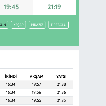
19:45
21:19
SUN
KEŞAP
PİRAZİZ
TİREBOLU
İKINDI
AKŞAM
YATSI
16:34
19:57
21:38
16:34
19:56
21:36
16:34
19:55
21:35