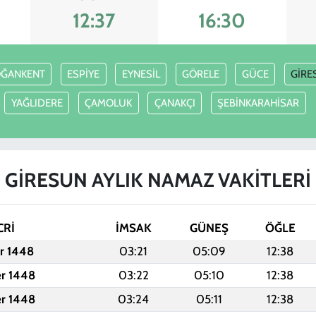
12:37
16:30
ĞANKENT
ESPİYE
EYNESİL
GÖRELE
GÜCE
GİRE
YAĞLIDERE
ÇAMOLUK
ÇANAKÇI
ŞEBİNKARAHİSAR
GİRESUN AYLIK NAMAZ VAKITLERI
CRİ
İMSAK
GÜNEŞ
ÖĞLE
er 1448
03:21
05:09
12:38
er 1448
03:22
05:10
12:38
er 1448
03:24
05:11
12:38