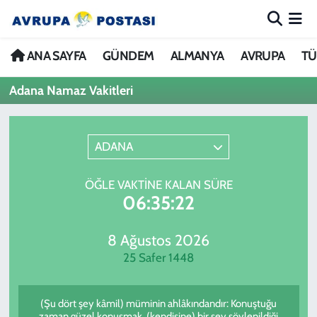
ANA SAYFA
Nöbetçi Eczaneler
ANA SAYFA
GÜNDEM
ALMANYA
AVRUPA
TÜ
Adana Namaz Vakitleri
GÜNDEM
Hava Durumu
ALMANYA
İstanbul Namaz Vakitleri
ADANA
AVRUPA
Trafik Durumu
ÖĞLE VAKTINE KALAN SÜRE
06:35:22
TÜRKİYE
Avrupa Ligi Puan Durumu ve Fikstür
DÜNYA
Tüm Manşetler
8 Ağustos 2026
25 Safer 1448
KÜLTÜR
Son Dakika Haberleri
(Şu dört şey kâmil) müminin ahlâkındandır: Konuştuğu
SPOR
Haber Arşivi
zaman güzel konuşmak, (kendisine) bir şey söylenildiği