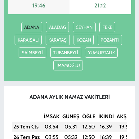
19:46
21:12
ADANA
ALADAĞ
CEYHAN
FEKE
KARAISALI
KARATAŞ
KOZAN
POZANTI
SAİMBEYLİ
TUFANBEYLİ
YUMURTALIK
İMAMOĞLU
ADANA AYLIK NAMAZ VAKITLERI
İMSAK
GÜNEŞ
ÖĞLE
İKINDI
AKŞAM
25 Tem Cts
03:54
05:31
12:50
16:39
19:59
26 Tem Paz
03:55
05:32
12:50
16:39
19:59