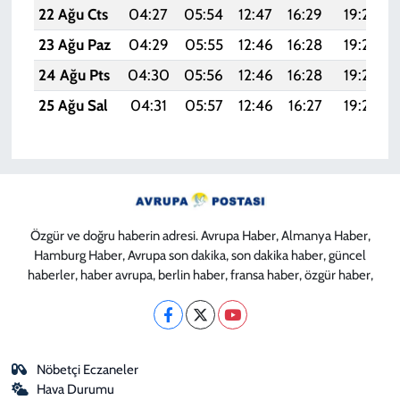
22 Ağu Cts
04:27
05:54
12:47
16:29
19:29
23 Ağu Paz
04:29
05:55
12:46
16:28
19:28
24 Ağu Pts
04:30
05:56
12:46
16:28
19:27
25 Ağu Sal
04:31
05:57
12:46
16:27
19:25
Özgür ve doğru haberin adresi. Avrupa Haber, Almanya Haber,
Hamburg Haber, Avrupa son dakika, son dakika haber, güncel
haberler, haber avrupa, berlin haber, fransa haber, özgür haber,
Nöbetçi Eczaneler
Hava Durumu