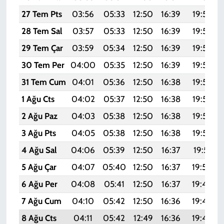
27 Tem Pts
03:56
05:33
12:50
16:39
19:58
28 Tem Sal
03:57
05:33
12:50
16:39
19:57
29 Tem Çar
03:59
05:34
12:50
16:39
19:56
30 Tem Per
04:00
05:35
12:50
16:39
19:55
31 Tem Cum
04:01
05:36
12:50
16:38
19:54
1 Ağu Cts
04:02
05:37
12:50
16:38
19:54
2 Ağu Paz
04:03
05:38
12:50
16:38
19:53
3 Ağu Pts
04:05
05:38
12:50
16:38
19:52
4 Ağu Sal
04:06
05:39
12:50
16:37
19:51
5 Ağu Çar
04:07
05:40
12:50
16:37
19:50
6 Ağu Per
04:08
05:41
12:50
16:37
19:49
7 Ağu Cum
04:10
05:42
12:50
16:36
19:48
8 Ağu Cts
04:11
05:42
12:49
16:36
19:46