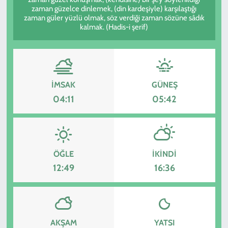
zaman güzelce dinlemek, (din kardeşiyle) karşılaştığı
zaman güler yüzlü olmak, söz verdiği zaman sözüne sâdık
KADIN
kalmak. (Hadis-i şerif)
YAZARLAR
İMSAK
GÜNEŞ
04:11
05:42
ÖĞLE
İKINDI
12:49
16:36
AKŞAM
YATSI