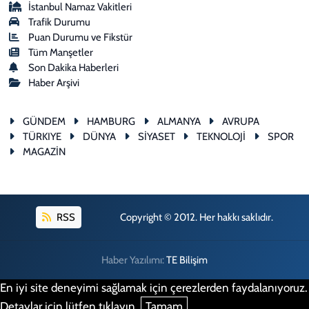
İstanbul Namaz Vakitleri
Trafik Durumu
Puan Durumu ve Fikstür
Tüm Manşetler
Son Dakika Haberleri
Haber Arşivi
GÜNDEM
HAMBURG
ALMANYA
AVRUPA
TÜRKIYE
DÜNYA
SİYASET
TEKNOLOJİ
SPOR
MAGAZİN
RSS
Copyright © 2012. Her hakkı saklıdır.
Haber Yazılımı:
TE Bilişim
En iyi site deneyimi sağlamak için çerezlerden faydalanıyoruz.
Detaylar için lütfen tıklayın.
Tamam