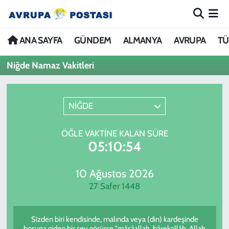
ANA SAYFA
Nöbetçi Eczaneler
ANA SAYFA
GÜNDEM
ALMANYA
AVRUPA
TÜ
Niğde Namaz Vakitleri
GÜNDEM
Hava Durumu
ALMANYA
İstanbul Namaz Vakitleri
NİĞDE
AVRUPA
Trafik Durumu
ÖĞLE VAKTINE KALAN SÜRE
05:10:54
TÜRKİYE
Avrupa Ligi Puan Durumu ve Fikstür
DÜNYA
Tüm Manşetler
10 Ağustos 2026
27 Safer 1448
KÜLTÜR
Son Dakika Haberleri
Sizden biri kendisinde, malında veya (din) kardeşinde
SPOR
Haber Arşivi
hoşuna giden bir şey görürse "mâşâallah, bârekallâh, Allah