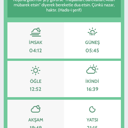
mübarek etsin" diyerek bereketle dua etsin. Çünkü nazar,
haktır. (Hadis-i şerif)
KADIN
YAZARLAR
İMSAK
GÜNEŞ
04:12
05:45
ÖĞLE
İKINDI
12:52
16:39
AKŞAM
YATSI
19:49
21:15