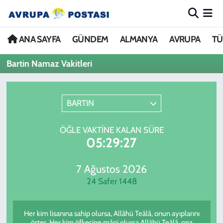
ANA SAYFA
Nöbetçi Eczaneler
ANA SAYFA
GÜNDEM
ALMANYA
AVRUPA
TÜ
Bartin Namaz Vakitleri
GÜNDEM
Hava Durumu
ALMANYA
İstanbul Namaz Vakitleri
BARTIN
AVRUPA
Trafik Durumu
ÖĞLE VAKTINE KALAN SÜRE
05:29:27
TÜRKİYE
Avrupa Ligi Puan Durumu ve Fikstür
DÜNYA
Tüm Manşetler
7 Ağustos 2026
24 Safer 1448
KÜLTÜR
Son Dakika Haberleri
Her kim lisanına sahip olursa, Allâhü Teâlâ, onun ayıplarını
SPOR
Haber Arşivi
örter. Her kim öfkesine mâni olursa Allâhü Teâlâ, ona