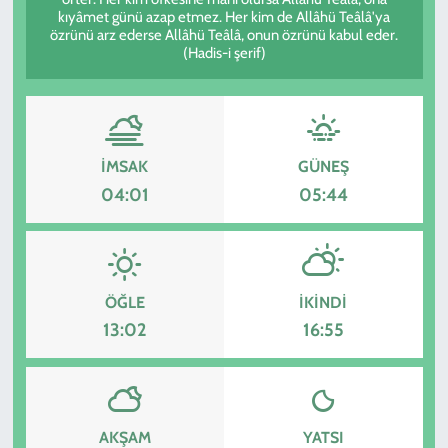
kıyâmet günü azap etmez. Her kim de Allâhü Teâlâ'ya
özrünü arz ederse Allâhü Teâlâ, onun özrünü kabul eder.
KADIN
(Hadis-i şerif)
YAZARLAR
İMSAK
GÜNEŞ
04:01
05:44
ÖĞLE
İKINDI
13:02
16:55
AKŞAM
YATSI