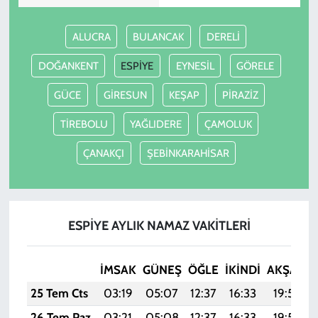
ALUCRA
BULANCAK
DERELİ
DOĞANKENT
ESPİYE
EYNESİL
GÖRELE
GÜCE
GİRESUN
KEŞAP
PİRAZİZ
TİREBOLU
YAĞLIDERE
ÇAMOLUK
ÇANAKÇI
ŞEBİNKARAHİSAR
ESPİYE AYLIK NAMAZ VAKITLERI
İMSAK
GÜNEŞ
ÖĞLE
İKINDI
AKŞAM
25 Tem Cts
03:19
05:07
12:37
16:33
19:56
26 Tem Paz
03:21
05:08
12:37
16:33
19:55