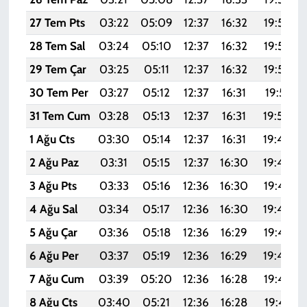
27 Tem Pts
03:22
05:09
12:37
16:32
19:54
28 Tem Sal
03:24
05:10
12:37
16:32
19:53
29 Tem Çar
03:25
05:11
12:37
16:32
19:52
30 Tem Per
03:27
05:12
12:37
16:31
19:51
31 Tem Cum
03:28
05:13
12:37
16:31
19:50
1 Ağu Cts
03:30
05:14
12:37
16:31
19:49
2 Ağu Paz
03:31
05:15
12:37
16:30
19:48
3 Ağu Pts
03:33
05:16
12:36
16:30
19:47
4 Ağu Sal
03:34
05:17
12:36
16:30
19:46
5 Ağu Çar
03:36
05:18
12:36
16:29
19:45
6 Ağu Per
03:37
05:19
12:36
16:29
19:44
7 Ağu Cum
03:39
05:20
12:36
16:28
19:42
8 Ağu Cts
03:40
05:21
12:36
16:28
19:41