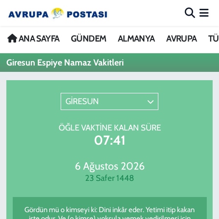
ANA SAYFA
Nöbetçi Eczaneler
ANA SAYFA
GÜNDEM
ALMANYA
AVRUPA
TÜ
Giresun Espiye Namaz Vakitleri
GÜNDEM
Hava Durumu
ALMANYA
İstanbul Namaz Vakitleri
GİRESUN
AVRUPA
Trafik Durumu
ÖĞLE VAKTINE KALAN SÜRE
07:41
TÜRKİYE
Avrupa Ligi Puan Durumu ve Fikstür
DÜNYA
Tüm Manşetler
6 Ağustos 2026
23 Safer 1448
KÜLTÜR
Son Dakika Haberleri
Gördün mü o kimseyi ki: Dini inkâr eder. Yetimi itip kakan
SPOR
Haber Arşivi
işte odur. Ve (o kimse) yoksula yemek yedirilmesi için