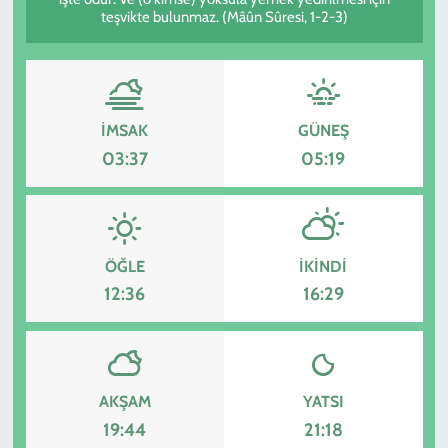
teşvikte bulunmaz. (Mâûn Sûresi, 1-2-3)
KADIN
YAZARLAR
İMSAK
GÜNEŞ
03:37
05:19
ÖĞLE
İKINDI
12:36
16:29
AKŞAM
YATSI
19:44
21:18