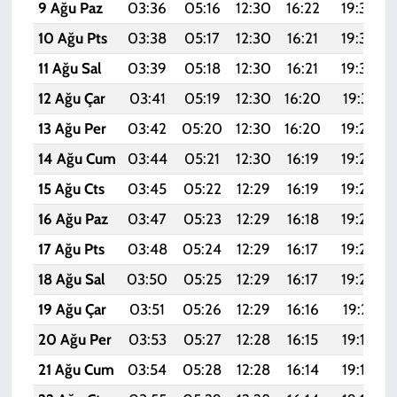
9 Ağu Paz
03:36
05:16
12:30
16:22
19:34
10 Ağu Pts
03:38
05:17
12:30
16:21
19:33
11 Ağu Sal
03:39
05:18
12:30
16:21
19:32
12 Ağu Çar
03:41
05:19
12:30
16:20
19:31
13 Ağu Per
03:42
05:20
12:30
16:20
19:29
14 Ağu Cum
03:44
05:21
12:30
16:19
19:28
15 Ağu Cts
03:45
05:22
12:29
16:19
19:26
16 Ağu Paz
03:47
05:23
12:29
16:18
19:25
17 Ağu Pts
03:48
05:24
12:29
16:17
19:24
18 Ağu Sal
03:50
05:25
12:29
16:17
19:22
19 Ağu Çar
03:51
05:26
12:29
16:16
19:21
20 Ağu Per
03:53
05:27
12:28
16:15
19:19
21 Ağu Cum
03:54
05:28
12:28
16:14
19:18