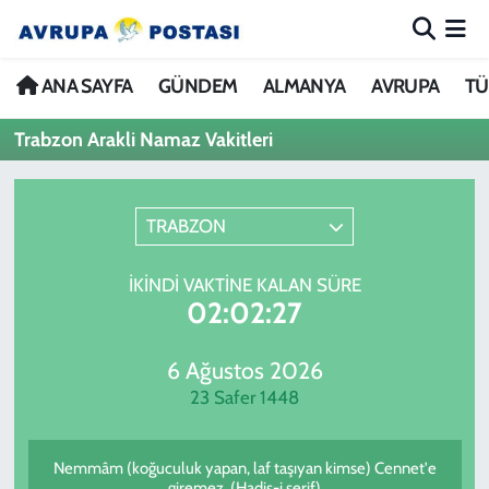
ANA SAYFA
Nöbetçi Eczaneler
ANA SAYFA
GÜNDEM
ALMANYA
AVRUPA
TÜ
Trabzon Arakli Namaz Vakitleri
GÜNDEM
Hava Durumu
ALMANYA
İstanbul Namaz Vakitleri
TRABZON
AVRUPA
Trafik Durumu
İKINDI VAKTINE KALAN SÜRE
02:02:27
TÜRKİYE
Avrupa Ligi Puan Durumu ve Fikstür
DÜNYA
Tüm Manşetler
6 Ağustos 2026
23 Safer 1448
KÜLTÜR
Son Dakika Haberleri
Nemmâm (koğuculuk yapan, laf taşıyan kimse) Cennet'e
SPOR
Haber Arşivi
giremez. (Hadis-i şerif)