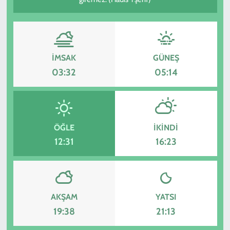
KADIN
YAZARLAR
İMSAK
GÜNEŞ
03:32
05:14
ÖĞLE
İKINDI
12:31
16:23
AKŞAM
YATSI
19:38
21:13