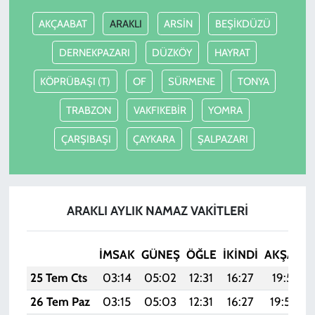
AKÇAABAT
ARAKLI
ARSİN
BEŞİKDÜZÜ
DERNEKPAZARI
DÜZKÖY
HAYRAT
KÖPRÜBAŞI (T)
OF
SÜRMENE
TONYA
TRABZON
VAKFIKEBİR
YOMRA
ÇARŞIBAŞI
ÇAYKARA
ŞALPAZARI
ARAKLI AYLIK NAMAZ VAKITLERI
İMSAK
GÜNEŞ
ÖĞLE
İKINDI
AKŞAM
25 Tem Cts
03:14
05:02
12:31
16:27
19:51
26 Tem Paz
03:15
05:03
12:31
16:27
19:50