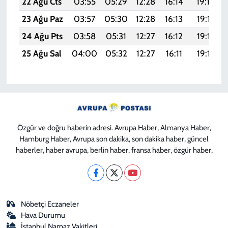
22 Ağu Cts
03:55
05:29
12:28
16:14
19:16
23 Ağu Paz
03:57
05:30
12:28
16:13
19:15
24 Ağu Pts
03:58
05:31
12:27
16:12
19:13
25 Ağu Sal
04:00
05:32
12:27
16:11
19:12
Özgür ve doğru haberin adresi. Avrupa Haber, Almanya Haber,
Hamburg Haber, Avrupa son dakika, son dakika haber, güncel
haberler, haber avrupa, berlin haber, fransa haber, özgür haber,
Nöbetçi Eczaneler
Hava Durumu
İstanbul Namaz Vakitleri