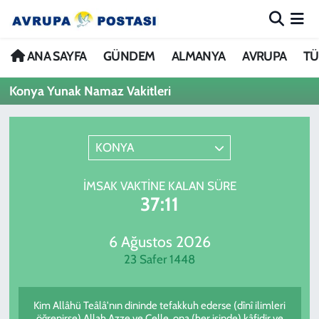
ANA SAYFA
Nöbetçi Eczaneler
ANA SAYFA
GÜNDEM
ALMANYA
AVRUPA
TÜ
Konya Yunak Namaz Vakitleri
GÜNDEM
Hava Durumu
ALMANYA
İstanbul Namaz Vakitleri
KONYA
AVRUPA
Trafik Durumu
İMSAK VAKTINE KALAN SÜRE
37:11
TÜRKİYE
Avrupa Ligi Puan Durumu ve Fikstür
DÜNYA
Tüm Manşetler
6 Ağustos 2026
23 Safer 1448
KÜLTÜR
Son Dakika Haberleri
Kim Allâhü Teâlâ'nın dininde tefakkuh ederse (dînî ilimleri
SPOR
Haber Arşivi
öğrenirse) Allah Azze ve Celle, ona (her işinde) kâfidir ve