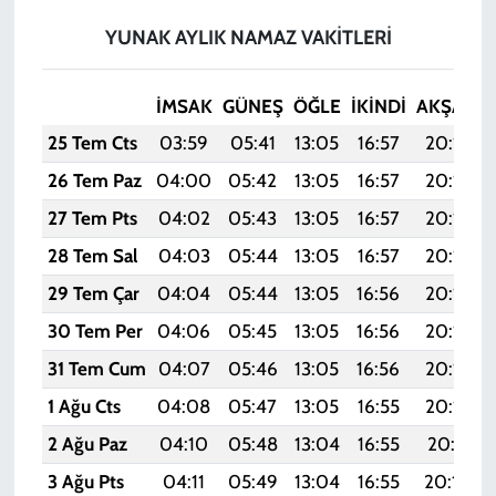
YUNAK AYLIK NAMAZ VAKITLERI
İMSAK
GÜNEŞ
ÖĞLE
İKINDI
AKŞAM
25 Tem Cts
03:59
05:41
13:05
16:57
20:18
26 Tem Paz
04:00
05:42
13:05
16:57
20:18
27 Tem Pts
04:02
05:43
13:05
16:57
20:17
28 Tem Sal
04:03
05:44
13:05
16:57
20:16
29 Tem Çar
04:04
05:44
13:05
16:56
20:15
30 Tem Per
04:06
05:45
13:05
16:56
20:14
31 Tem Cum
04:07
05:46
13:05
16:56
20:13
1 Ağu Cts
04:08
05:47
13:05
16:55
20:12
2 Ağu Paz
04:10
05:48
13:04
16:55
20:11
3 Ağu Pts
04:11
05:49
13:04
16:55
20:10