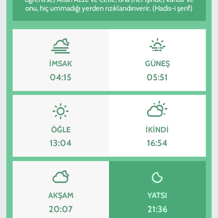
onu, hiç ummadığı yerden rızıklandırıverir. (Hadis-i şerif)
KADIN
YAZARLAR
İMSAK
GÜNEŞ
04:15
05:51
ÖĞLE
İKINDI
13:04
16:54
AKŞAM
YATSI
20:07
21:36