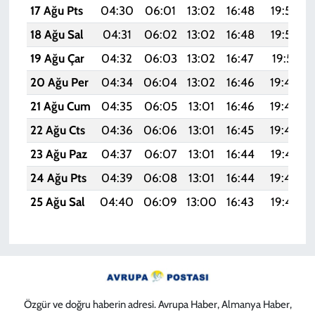
17 Ağu Pts
04:30
06:01
13:02
16:48
19:53
18 Ağu Sal
04:31
06:02
13:02
16:48
19:52
19 Ağu Çar
04:32
06:03
13:02
16:47
19:51
20 Ağu Per
04:34
06:04
13:02
16:46
19:49
21 Ağu Cum
04:35
06:05
13:01
16:46
19:48
22 Ağu Cts
04:36
06:06
13:01
16:45
19:46
23 Ağu Paz
04:37
06:07
13:01
16:44
19:45
24 Ağu Pts
04:39
06:08
13:01
16:44
19:44
25 Ağu Sal
04:40
06:09
13:00
16:43
19:42
Özgür ve doğru haberin adresi. Avrupa Haber, Almanya Haber,