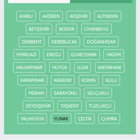
AHIRLI
AKÖREN
AKŞEHİR
ALTINEKİN
BEYŞEHİR
BOZKIR
CİHANBEYLİ
DERBENT
DEREBUCAK
DOĞANHİSAR
EMİRGAZİ
EREĞLİ
GÜNEYSINIR
HADİM
HALKAPINAR
HÜYÜK
ILGIN
KADINHANI
KARAPINAR
KARATAY
KONYA
KULU
MERAM
SARAYÖNÜ
SELÇUKLU
SEYDİŞEHİR
TAŞKENT
TUZLUKÇU
YALIHÜYÜK
YUNAK
ÇELTİK
ÇUMRA