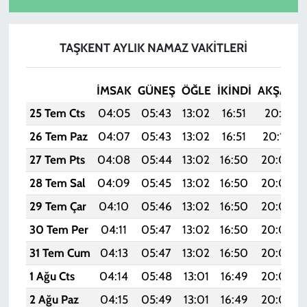
TAŞKENT AYLIK NAMAZ VAKITLERI
İMSAK
GÜNEŞ
ÖĞLE
İKINDI
AKŞAM
25 Tem Cts
04:05
05:43
13:02
16:51
20:11
26 Tem Paz
04:07
05:43
13:02
16:51
20:10
27 Tem Pts
04:08
05:44
13:02
16:50
20:09
28 Tem Sal
04:09
05:45
13:02
16:50
20:08
29 Tem Çar
04:10
05:46
13:02
16:50
20:07
30 Tem Per
04:11
05:47
13:02
16:50
20:07
31 Tem Cum
04:13
05:47
13:02
16:50
20:06
1 Ağu Cts
04:14
05:48
13:01
16:49
20:05
2 Ağu Paz
04:15
05:49
13:01
16:49
20:04