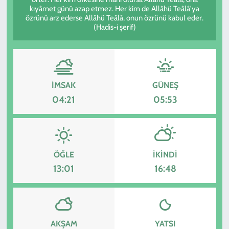
kıyâmet günü azap etmez. Her kim de Allâhü Teâlâ'ya
özrünü arz ederse Allâhü Teâlâ, onun özrünü kabul eder.
KADIN
(Hadis-i şerif)
YAZARLAR
İMSAK
GÜNEŞ
04:21
05:53
ÖĞLE
İKINDI
13:01
16:48
AKŞAM
YATSI