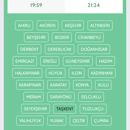
19:59
21:24
AHIRLI
AKÖREN
AKŞEHİR
ALTINEKİN
BEYŞEHİR
BOZKIR
CİHANBEYLİ
DERBENT
DEREBUCAK
DOĞANHİSAR
EMİRGAZİ
EREĞLİ
GÜNEYSINIR
HADİM
HALKAPINAR
HÜYÜK
ILGIN
KADINHANI
KARAPINAR
KARATAY
KONYA
KULU
MERAM
SARAYÖNÜ
SELÇUKLU
SEYDİŞEHİR
TAŞKENT
TUZLUKÇU
YALIHÜYÜK
YUNAK
ÇELTİK
ÇUMRA