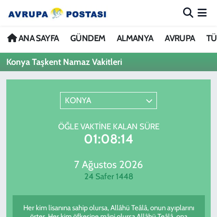
ANA SAYFA
Nöbetçi Eczaneler
ANA SAYFA
GÜNDEM
ALMANYA
AVRUPA
TÜ
Konya Taşkent Namaz Vakitleri
GÜNDEM
Hava Durumu
ALMANYA
İstanbul Namaz Vakitleri
KONYA
AVRUPA
Trafik Durumu
ÖĞLE VAKTINE KALAN SÜRE
01:08:14
TÜRKİYE
Avrupa Ligi Puan Durumu ve Fikstür
DÜNYA
Tüm Manşetler
7 Ağustos 2026
24 Safer 1448
KÜLTÜR
Son Dakika Haberleri
Her kim lisanına sahip olursa, Allâhü Teâlâ, onun ayıplarını
SPOR
Haber Arşivi
örter. Her kim öfkesine mâni olursa Allâhü Teâlâ, ona