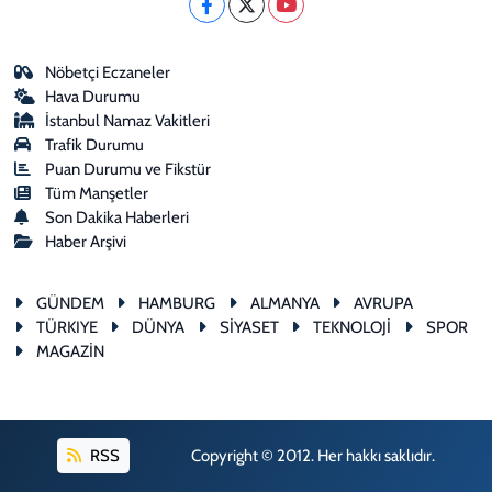
Nöbetçi Eczaneler
Hava Durumu
İstanbul Namaz Vakitleri
Trafik Durumu
Puan Durumu ve Fikstür
Tüm Manşetler
Son Dakika Haberleri
Haber Arşivi
GÜNDEM
HAMBURG
ALMANYA
AVRUPA
TÜRKIYE
DÜNYA
SİYASET
TEKNOLOJİ
SPOR
MAGAZİN
RSS
Copyright © 2012. Her hakkı saklıdır.