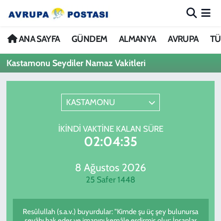
ANA SAYFA
Nöbetçi Eczaneler
ANA SAYFA
GÜNDEM
ALMANYA
AVRUPA
TÜ
Kastamonu Seydiler Namaz Vakitleri
GÜNDEM
Hava Durumu
ALMANYA
İstanbul Namaz Vakitleri
KASTAMONU
AVRUPA
Trafik Durumu
İKINDI VAKTINE KALAN SÜRE
02:04:35
TÜRKİYE
Avrupa Ligi Puan Durumu ve Fikstür
DÜNYA
Tüm Manşetler
8 Ağustos 2026
25 Safer 1448
KÜLTÜR
Son Dakika Haberleri
Resûlullah (s.a.v.) buyurdular: "Kimde şu üç şey bulunursa
SPOR
Haber Arşivi
sevâbı hak eder ve imanını kemâle erdirmiş olur: İnsanlar