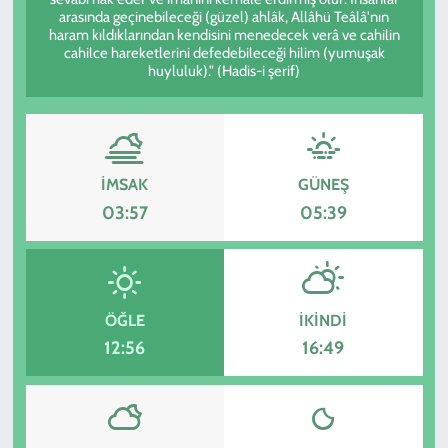
arasında geçinebileceği (güzel) ahlâk, Allâhü Teâlâ'nın
haram kıldıklarından kendisini menedecek verâ ve cahilin
KADIN
cahilce hareketlerini defedebileceği hilim (yumuşak
huyluluk)." (Hadis-i şerif)
YAZARLAR
İMSAK
GÜNEŞ
03:57
05:39
ÖĞLE
İKINDI
12:56
16:49