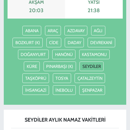
AKŞAM
YATSI
20:03
21:38
ABANA
ARAÇ
AZDAVAY
AĞLI
BOZKURT (K)
CİDE
DADAY
DEVREKANİ
DOĞANYURT
HANÖNÜ
KASTAMONU
KÜRE
PINARBAŞI (K)
SEYDİLER
TAŞKÖPRÜ
TOSYA
ÇATALZEYTİN
İHSANGAZİ
İNEBOLU
ŞENPAZAR
SEYDİLER AYLIK NAMAZ VAKITLERI