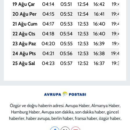
19 Ağu Çar
04:14
05:51
12:54
16:42
19:47
20 Ağu Per
04:15
05:52
12:54
16:41
19:46
21 Ağu Cum
04:17
05:53
12:53
16:40
19:44
22 Ağu Cts
04:18
05:54
12:53
16:40
19:43
23 Ağu Paz
04:20
05:55
12:53
16:39
19:41
24 Ağu Pts
04:21
05:56
12:53
16:38
19:40
25 Ağu Sal
04:23
05:57
12:52
16:37
19:38
Özgür ve doğru haberin adresi. Avrupa Haber, Almanya Haber,
Hamburg Haber, Avrupa son dakika, son dakika haber, güncel
haberler, haber avrupa, berlin haber, fransa haber, özgür haber,