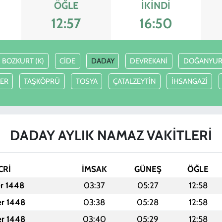
ÖĞLE
İKINDI
12:57
16:50
BOZKURT (K)
CİDE
DADAY
DEVREKANİ
DOĞANYUR
LER
TAŞKÖPRÜ
TOSYA
ÇATALZEYTİN
İHSANGAZİ
DADAY AYLIK NAMAZ VAKITLERI
CRİ
İMSAK
GÜNEŞ
ÖĞLE
er 1448
03:37
05:27
12:58
er 1448
03:38
05:28
12:58
er 1448
03:40
05:29
12:58