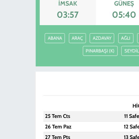
İMSAK
GÜNEŞ
KADIN
03:57
05:40
YAZARLAR
ABANA
ARAÇ
AZDAVAY
AĞLI
PINARBAŞI (K)
SEYDİ
Hİ
25 Tem Cts
11 Saf
26 Tem Paz
12 Saf
27 Tem Pts
13 Saf