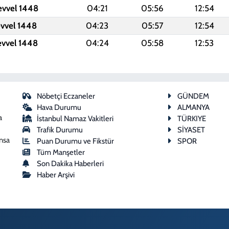
evvel 1448
04:21
05:56
12:54
evvel 1448
04:23
05:57
12:54
evvel 1448
04:24
05:58
12:53
Nöbetçi Eczaneler
GÜNDEM
Hava Durumu
ALMANYA
a
İstanbul Namaz Vakitleri
TÜRKIYE
Trafik Durumu
SİYASET
ansa
Puan Durumu ve Fikstür
SPOR
Tüm Manşetler
Son Dakika Haberleri
Haber Arşivi