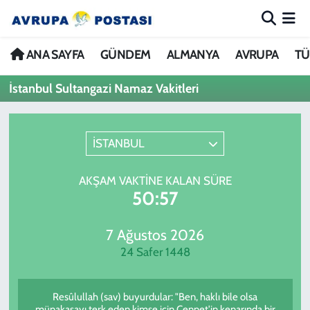
ANA SAYFA
Nöbetçi Eczaneler
ANA SAYFA
GÜNDEM
ALMANYA
AVRUPA
TÜ
İstanbul Sultangazi Namaz Vakitleri
GÜNDEM
Hava Durumu
ALMANYA
İstanbul Namaz Vakitleri
İSTANBUL
AVRUPA
Trafik Durumu
AKŞAM VAKTINE KALAN SÜRE
50:57
TÜRKİYE
Avrupa Ligi Puan Durumu ve Fikstür
DÜNYA
Tüm Manşetler
7 Ağustos 2026
24 Safer 1448
KÜLTÜR
Son Dakika Haberleri
Resûlullah (sav) buyurdular: "Ben, haklı bile olsa
SPOR
Haber Arşivi
münakaşayı terk eden kimse için Cennet'in kenarında bir