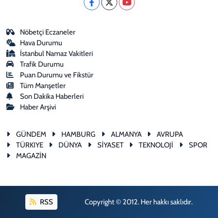
Nöbetçi Eczaneler
Hava Durumu
İstanbul Namaz Vakitleri
Trafik Durumu
Puan Durumu ve Fikstür
Tüm Manşetler
Son Dakika Haberleri
Haber Arşivi
GÜNDEM
HAMBURG
ALMANYA
AVRUPA
TÜRKIYE
DÜNYA
SİYASET
TEKNOLOJİ
SPOR
MAGAZİN
RSS
Copyright © 2012. Her hakkı saklıdır.