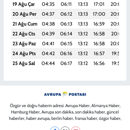
19 Ağu Çar
04:35
06:11
13:13
17:01
20:06
20 Ağu Per
04:37
06:12
13:13
17:00
20:04
21 Ağu Cum
04:38
06:13
13:13
16:59
20:03
22 Ağu Cts
04:39
06:14
13:12
16:58
20:01
23 Ağu Paz
04:41
06:15
13:12
16:58
20:00
24 Ağu Pts
04:42
06:16
13:12
16:57
19:58
25 Ağu Sal
04:44
06:17
13:12
16:56
19:57
Özgür ve doğru haberin adresi. Avrupa Haber, Almanya Haber,
Hamburg Haber, Avrupa son dakika, son dakika haber, güncel
haberler, haber avrupa, berlin haber, fransa haber, özgür haber,