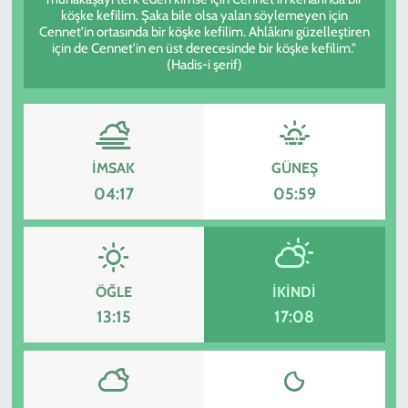
köşke kefilim. Şaka bile olsa yalan söylemeyen için
Cennet'in ortasında bir köşke kefilim. Ahlâkını güzelleştiren
KADIN
için de Cennet'in en üst derecesinde bir köşke kefilim."
(Hadis-i şerif)
YAZARLAR
İMSAK
GÜNEŞ
04:17
05:59
ÖĞLE
İKINDI
13:15
17:08