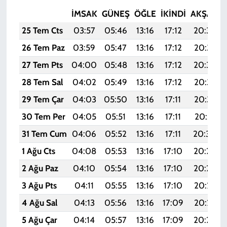
İMSAK
GÜNEŞ
ÖĞLE
İKINDI
AKŞAM
25 Tem Cts
03:57
05:46
13:16
17:12
20:36
26 Tem Paz
03:59
05:47
13:16
17:12
20:35
27 Tem Pts
04:00
05:48
13:16
17:12
20:34
28 Tem Sal
04:02
05:49
13:16
17:12
20:33
29 Tem Çar
04:03
05:50
13:16
17:11
20:32
30 Tem Per
04:05
05:51
13:16
17:11
20:31
31 Tem Cum
04:06
05:52
13:16
17:11
20:30
1 Ağu Cts
04:08
05:53
13:16
17:10
20:29
2 Ağu Paz
04:10
05:54
13:16
17:10
20:28
3 Ağu Pts
04:11
05:55
13:16
17:10
20:27
4 Ağu Sal
04:13
05:56
13:16
17:09
20:25
5 Ağu Çar
04:14
05:57
13:16
17:09
20:24