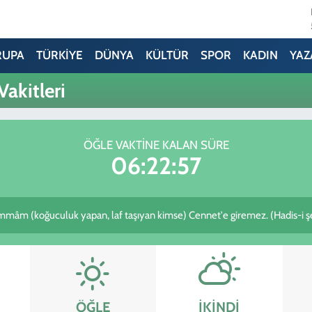
RUPA
TÜRKİYE
DÜNYA
KÜLTÜR
SPOR
KADIN
YAZ
akitleri
ÖĞLE VAKTINE KALAN SÜRE
06:22:57
mâm (koğuculuk yapan, laf taşıyan kimse) Cennet'e giremez. (Hadis-i şe
ÖĞLE
İKINDI