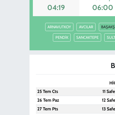
04:19
06:00
KADIN
YAZARLAR
ARNAVUTKOY
AVCILAR
BAŞAKŞ
PENDİK
SANCAKTEPE
SULT
B
Hİ
25 Tem Cts
11 Saf
26 Tem Paz
12 Saf
27 Tem Pts
13 Saf