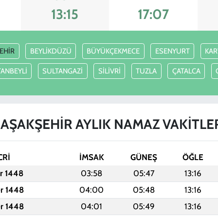
13:15
17:07
EHİR
BEYLİKDÜZÜ
BÜYÜKÇEKMECE
ESENYURT
KAR
ANBEYLİ
SULTANGAZİ
SİLİVRİ
TUZLA
ÇATALCA
AŞAKŞEHİR AYLIK NAMAZ VAKITLE
CRİ
İMSAK
GÜNEŞ
ÖĞLE
er 1448
03:58
05:47
13:16
er 1448
04:00
05:48
13:16
er 1448
04:01
05:49
13:16