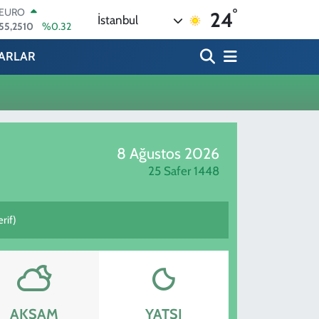
°
EURO
24
İstanbul
55,2510
%0.32
STERLİN
64,4811
%0.38
ARLAR
GRAM ALTIN
6660.55
%0.03
BİST100
13.779
%-14
BITCOIN
64.959,79
%1.11
8 Ağustos 2026
DOLAR
47,7436
%0.18
25 Safer 1448
rif)
AKŞAM
YATSI