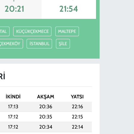
20:21
21:54
TAL
KÜÇÜKÇEKMECE
MALTEPE
ÇEKMEKÖY
İSTANBUL
ŞİLE
RI
İKINDI
AKŞAM
YATSI
17:13
20:36
22:16
17:12
20:35
22:15
17:12
20:34
22:14