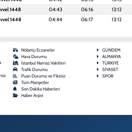
evvel 1448
04:43
06:16
13:12
evvel 1448
04:44
06:17
13:12
Nöbetçi Eczaneler
GÜNDEM
Hava Durumu
ALMANYA
a
İstanbul Namaz Vakitleri
TÜRKIYE
Trafik Durumu
SİYASET
ansa
Puan Durumu ve Fikstür
SPOR
Tüm Manşetler
Son Dakika Haberleri
Haber Arşivi