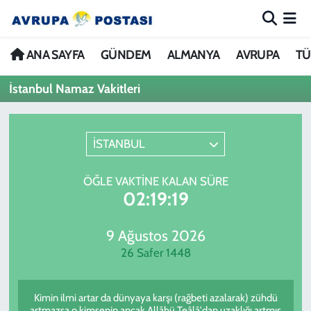
ANA SAYFA
Nöbetçi Eczaneler
ANA SAYFA
GÜNDEM
ALMANYA
AVRUPA
TÜ
İstanbul Namaz Vakitleri
GÜNDEM
Hava Durumu
ALMANYA
İstanbul Namaz Vakitleri
İSTANBUL
AVRUPA
Trafik Durumu
ÖĞLE VAKTINE KALAN SÜRE
02:19:19
TÜRKİYE
Avrupa Ligi Puan Durumu ve Fikstür
DÜNYA
Tüm Manşetler
9 Ağustos 2026
26 Safer 1448
KÜLTÜR
Son Dakika Haberleri
Kimin ilmi artar da dünyaya karşı (rağbeti azalarak) zühdü
SPOR
Haber Arşivi
artmazsa o kimsenin ancak Allâhü Teâlâ'dan uzaklığı artmış