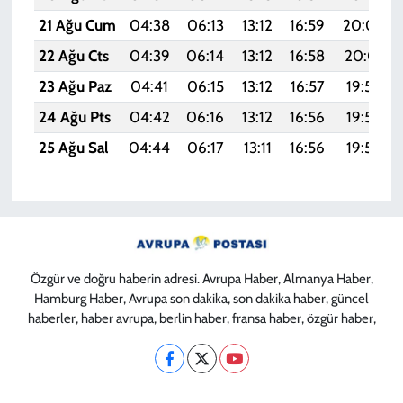
21 Ağu Cum
04:38
06:13
13:12
16:59
20:02
22 Ağu Cts
04:39
06:14
13:12
16:58
20:01
23 Ağu Paz
04:41
06:15
13:12
16:57
19:59
24 Ağu Pts
04:42
06:16
13:12
16:56
19:58
25 Ağu Sal
04:44
06:17
13:11
16:56
19:56
Özgür ve doğru haberin adresi. Avrupa Haber, Almanya Haber,
Hamburg Haber, Avrupa son dakika, son dakika haber, güncel
haberler, haber avrupa, berlin haber, fransa haber, özgür haber,