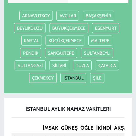
ARNAVUTKOY
AVCILAR
BAŞAKŞEHİR
BEYLİKDÜZÜ
BÜYÜKÇEKMECE
ESENYURT
KARTAL
KÜÇÜKÇEKMECE
MALTEPE
PENDİK
SANCAKTEPE
SULTANBEYLİ
SULTANGAZİ
SİLİVRİ
TUZLA
ÇATALCA
ÇEKMEKÖY
İSTANBUL
ŞİLE
İSTANBUL AYLIK NAMAZ VAKITLERI
İMSAK
GÜNEŞ
ÖĞLE
İKINDI
AKŞAM