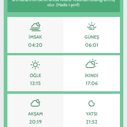
olur. (Hadis-i şerif)
KADIN
YAZARLAR
İMSAK
GÜNEŞ
04:20
06:01
ÖĞLE
İKINDI
13:15
17:06
AKŞAM
YATSI
20:19
21:52