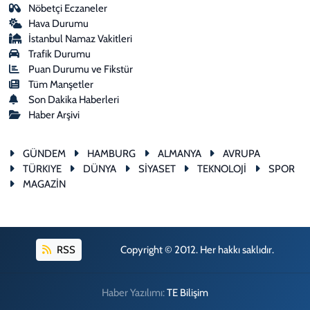
Nöbetçi Eczaneler
Hava Durumu
İstanbul Namaz Vakitleri
Trafik Durumu
Puan Durumu ve Fikstür
Tüm Manşetler
Son Dakika Haberleri
Haber Arşivi
GÜNDEM
HAMBURG
ALMANYA
AVRUPA
TÜRKIYE
DÜNYA
SİYASET
TEKNOLOJİ
SPOR
MAGAZİN
RSS
Copyright © 2012. Her hakkı saklıdır.
Haber Yazılımı:
TE Bilişim