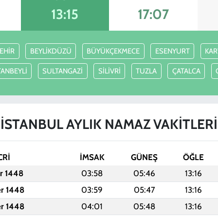
13:15
17:07
EHİR
BEYLİKDÜZÜ
BÜYÜKÇEKMECE
ESENYURT
KAR
ANBEYLİ
SULTANGAZİ
SİLİVRİ
TUZLA
ÇATALCA
İSTANBUL AYLIK NAMAZ VAKITLERI
CRİ
İMSAK
GÜNEŞ
ÖĞLE
er 1448
03:58
05:46
13:16
er 1448
03:59
05:47
13:16
er 1448
04:01
05:48
13:16