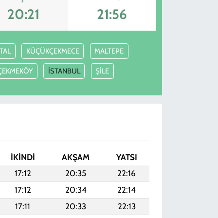
20:21
21:56
TAL
KÜÇÜKÇEKMECE
MALTEPE
ÇEKMEKÖY
İSTANBUL
ŞİLE
İKINDI
AKŞAM
YATSI
17:12
20:35
22:16
17:12
20:34
22:14
17:11
20:33
22:13