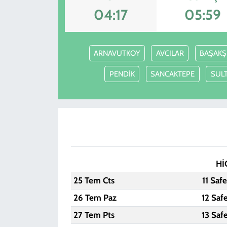
04:17
05:59
KADIN
YAZARLAR
ARNAVUTKOY
AVCILAR
BAŞAKŞ
PENDİK
SANCAKTEPE
SULT
Hİ
25 Tem Cts
11 Saf
26 Tem Paz
12 Saf
27 Tem Pts
13 Saf