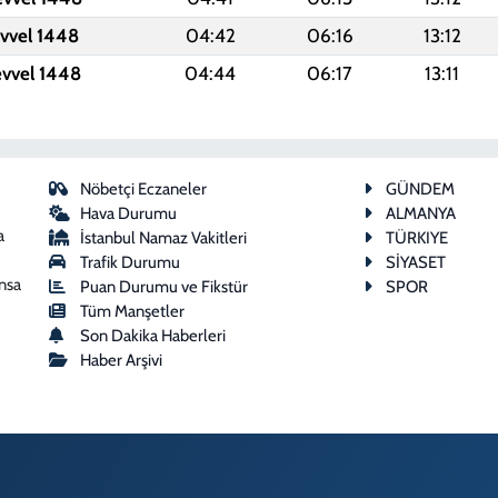
evvel 1448
04:42
06:16
13:12
evvel 1448
04:44
06:17
13:11
Nöbetçi Eczaneler
GÜNDEM
Hava Durumu
ALMANYA
a
İstanbul Namaz Vakitleri
TÜRKIYE
Trafik Durumu
SİYASET
ansa
Puan Durumu ve Fikstür
SPOR
Tüm Manşetler
Son Dakika Haberleri
Haber Arşivi