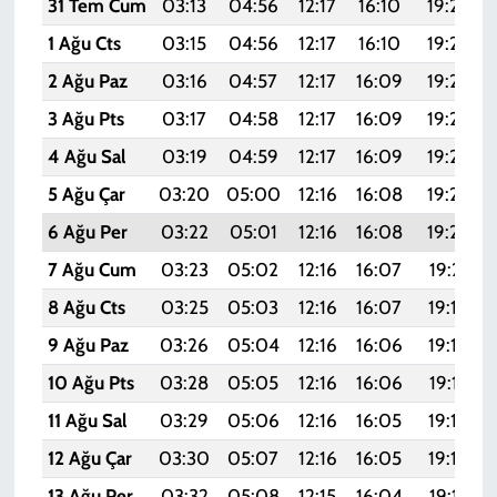
31 Tem Cum
03:13
04:56
12:17
16:10
19:28
1 Ağu Cts
03:15
04:56
12:17
16:10
19:27
2 Ağu Paz
03:16
04:57
12:17
16:09
19:26
3 Ağu Pts
03:17
04:58
12:17
16:09
19:25
4 Ağu Sal
03:19
04:59
12:17
16:09
19:24
5 Ağu Çar
03:20
05:00
12:16
16:08
19:23
6 Ağu Per
03:22
05:01
12:16
16:08
19:22
7 Ağu Cum
03:23
05:02
12:16
16:07
19:21
8 Ağu Cts
03:25
05:03
12:16
16:07
19:19
9 Ağu Paz
03:26
05:04
12:16
16:06
19:18
10 Ağu Pts
03:28
05:05
12:16
16:06
19:17
11 Ağu Sal
03:29
05:06
12:16
16:05
19:16
12 Ağu Çar
03:30
05:07
12:16
16:05
19:14
13 Ağu Per
03:32
05:08
12:15
16:04
19:13