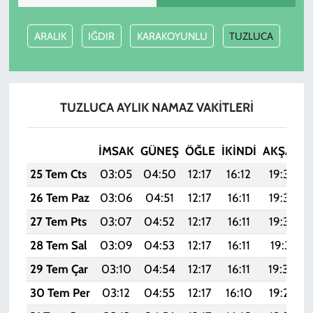
ARALIK
IĞDIR
KARAKOYUNLU
TUZLUCA
TUZLUCA AYLIK NAMAZ VAKITLERI
İMSAK
GÜNEŞ
ÖĞLE
İKINDI
AKŞAM
25 Tem Cts
03:05
04:50
12:17
16:12
19:34
26 Tem Paz
03:06
04:51
12:17
16:11
19:33
27 Tem Pts
03:07
04:52
12:17
16:11
19:32
28 Tem Sal
03:09
04:53
12:17
16:11
19:31
29 Tem Çar
03:10
04:54
12:17
16:11
19:30
30 Tem Per
03:12
04:55
12:17
16:10
19:29