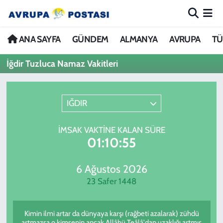
ANA SAYFA
Nöbetçi Eczaneler
ANA SAYFA
GÜNDEM
ALMANYA
AVRUPA
TÜ
İğdir Tuzluca Namaz Vakitleri
GÜNDEM
Hava Durumu
ALMANYA
İstanbul Namaz Vakitleri
IĞDIR
AVRUPA
Trafik Durumu
İMSAK VAKTINE KALAN SÜRE
01:10:55
TÜRKİYE
Avrupa Ligi Puan Durumu ve Fikstür
DÜNYA
Tüm Manşetler
6 Ağustos 2026
23 Safer 1448
KÜLTÜR
Son Dakika Haberleri
Kimin ilmi artar da dünyaya karşı (rağbeti azalarak) zühdü
SPOR
Haber Arşivi
artmazsa o kimsenin ancak Allâhü Teâlâ'dan uzaklığı artmış