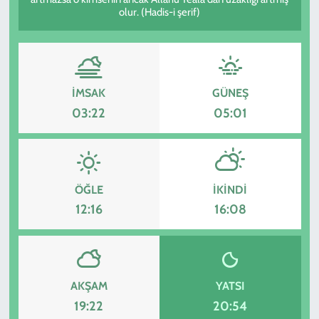
olur. (Hadis-i şerif)
KADIN
YAZARLAR
İMSAK
GÜNEŞ
03:22
05:01
ÖĞLE
İKINDI
12:16
16:08
AKŞAM
YATSI
19:22
20:54