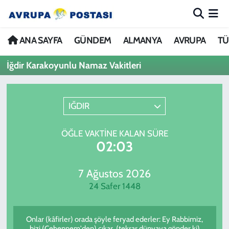
ANA SAYFA
Nöbetçi Eczaneler
ANA SAYFA
GÜNDEM
ALMANYA
AVRUPA
TÜ
İğdir Karakoyunlu Namaz Vakitleri
GÜNDEM
Hava Durumu
ALMANYA
İstanbul Namaz Vakitleri
IĞDIR
AVRUPA
Trafik Durumu
ÖĞLE VAKTINE KALAN SÜRE
02:03
TÜRKİYE
Avrupa Ligi Puan Durumu ve Fikstür
DÜNYA
Tüm Manşetler
7 Ağustos 2026
24 Safer 1448
KÜLTÜR
Son Dakika Haberleri
Onlar (kâfirler) orada şöyle feryad ederler: Ey Rabbimiz,
SPOR
Haber Arşivi
bizi (Cehennem'den) çıkar, (tekrar dünyaya gönder ki)