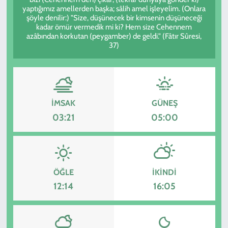
yaptığımız amellerden başka; sâlih amel işleyelim. (Onlara
şöyle denilir:) "Size, düşünecek bir kimsenin düşüneceği
KADIN
kadar ömür vermedik mi ki? Hem size Cehennem
azâbından korkutan (peygamber) de geldi." (Fâtır Sûresi,
YAZARLAR
37)
İMSAK
GÜNEŞ
03:21
05:00
ÖĞLE
İKINDI
12:14
16:05