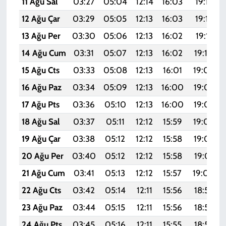
11 Ağu Sal
03:27
05:04
12:14
16:03
19:13
12 Ağu Çar
03:29
05:05
12:13
16:03
19:12
13 Ağu Per
03:30
05:06
12:13
16:02
19:11
14 Ağu Cum
03:31
05:07
12:13
16:02
19:10
15 Ağu Cts
03:33
05:08
12:13
16:01
19:08
16 Ağu Paz
03:34
05:09
12:13
16:00
19:07
17 Ağu Pts
03:36
05:10
12:13
16:00
19:05
18 Ağu Sal
03:37
05:11
12:12
15:59
19:04
19 Ağu Çar
03:38
05:12
12:12
15:58
19:03
20 Ağu Per
03:40
05:12
12:12
15:58
19:01
21 Ağu Cum
03:41
05:13
12:12
15:57
19:00
22 Ağu Cts
03:42
05:14
12:11
15:56
18:58
23 Ağu Paz
03:44
05:15
12:11
15:56
18:57
24 Ağu Pts
03:45
05:16
12:11
15:55
18:55