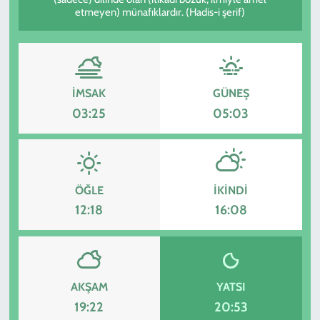
etmeyen) münafıklardır. (Hadis-i şerif)
KADIN
YAZARLAR
İMSAK
GÜNEŞ
03:25
05:03
ÖĞLE
İKINDI
12:18
16:08
AKŞAM
YATSI
19:22
20:53