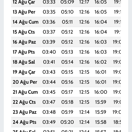
12 Ağu Çar
03:33
05:09
12:17
16:05
19:15
13 Ağu Per
03:35
05:10
12:16
16:05
19:13
14 Ağu Cum
03:36
05:11
12:16
16:04
19:12
15 Ağu Cts
03:37
05:12
12:16
16:04
19:11
16 Ağu Paz
03:39
05:12
12:16
16:03
19:09
17 Ağu Pts
03:40
05:13
12:16
16:03
19:08
18 Ağu Sal
03:41
05:14
12:16
16:02
19:07
19 Ağu Çar
03:43
05:15
12:15
16:01
19:05
20 Ağu Per
03:44
05:16
12:15
16:01
19:04
21 Ağu Cum
03:45
05:17
12:15
16:00
19:02
22 Ağu Cts
03:47
05:18
12:15
15:59
19:01
23 Ağu Paz
03:48
05:19
12:14
15:59
19:00
24 Ağu Pts
03:49
05:20
12:14
15:58
18:58