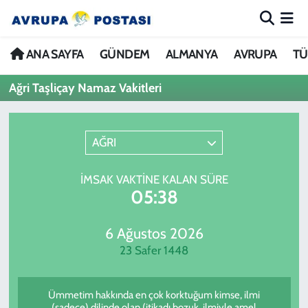
ANA SAYFA
Nöbetçi Eczaneler
ANA SAYFA
GÜNDEM
ALMANYA
AVRUPA
TÜ
Ağri Taşliçay Namaz Vakitleri
GÜNDEM
Hava Durumu
ALMANYA
İstanbul Namaz Vakitleri
AĞRI
AVRUPA
Trafik Durumu
İMSAK VAKTINE KALAN SÜRE
05:38
TÜRKİYE
Avrupa Ligi Puan Durumu ve Fikstür
DÜNYA
Tüm Manşetler
6 Ağustos 2026
23 Safer 1448
KÜLTÜR
Son Dakika Haberleri
Ümmetim hakkında en çok korktuğum kimse, ilmi
SPOR
Haber Arşivi
(sadece) dilinde olan (itikadı bozuk, ilmiyle amel