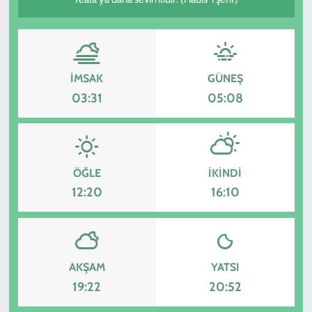
KADIN
YAZARLAR
İMSAK
GÜNEŞ
03:31
05:08
ÖĞLE
İKINDI
12:20
16:10
AKŞAM
YATSI
19:22
20:52