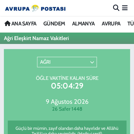
ANA SAYFA
Nöbetçi Eczaneler
ANA SAYFA
GÜNDEM
ALMANYA
AVRUPA
TÜ
Ağri Eleşkirt Namaz Vakitleri
GÜNDEM
Hava Durumu
ALMANYA
İstanbul Namaz Vakitleri
AĞRI
AVRUPA
Trafik Durumu
ÖĞLE VAKTINE KALAN SÜRE
05:04:29
TÜRKİYE
Avrupa Ligi Puan Durumu ve Fikstür
DÜNYA
Tüm Manşetler
9 Ağustos 2026
26 Safer 1448
KÜLTÜR
Son Dakika Haberleri
Güçlü bir mümin, zayıf olandan daha hayırlıdır ve Allâhü
SPOR
Haber Arşivi
Teâlâ'ya daha sevimlidir. (Hadis-i şerif)