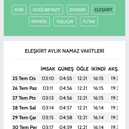
AĞRI
DOĞUBEYAZIT
DİYADİN
ELEŞKİRT
PATNOS
TAŞLIÇAY
TUTAK
ELEŞKİRT AYLIK NAMAZ VAKITLERI
İMSAK
GÜNEŞ
ÖĞLE
İKINDI
AKŞAM
25 Tem Cts
03:10
04:55
12:21
16:15
19:37
26 Tem Paz
03:11
04:56
12:21
16:15
19:36
27 Tem Pts
03:13
04:56
12:21
16:15
19:35
28 Tem Sal
03:14
04:57
12:21
16:14
19:34
29 Tem Çar
03:15
04:58
12:21
16:14
19:34
30 Tem Per
03:17
04:59
12:21
16:14
19:33