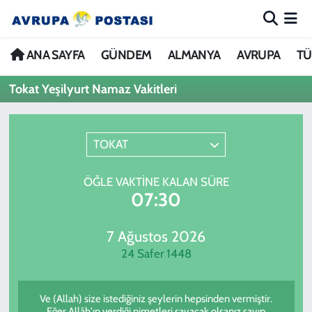
ANA SAYFA
Nöbetçi Eczaneler
ANA SAYFA
GÜNDEM
ALMANYA
AVRUPA
TÜ
Tokat Yeşilyurt Namaz Vakitleri
GÜNDEM
Hava Durumu
ALMANYA
İstanbul Namaz Vakitleri
TOKAT
AVRUPA
Trafik Durumu
ÖĞLE VAKTINE KALAN SÜRE
07:30
TÜRKİYE
Avrupa Ligi Puan Durumu ve Fikstür
DÜNYA
Tüm Manşetler
7 Ağustos 2026
24 Safer 1448
KÜLTÜR
Son Dakika Haberleri
Ve (Allah) size istediğiniz şeylerin hepsinden vermiştir.
SPOR
Haber Arşivi
Eğer Allâh'ın verdiği nimetleri sayacak olsanız sayıp