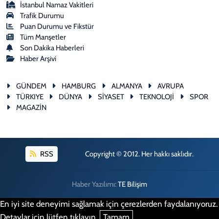
İstanbul Namaz Vakitleri
Trafik Durumu
Puan Durumu ve Fikstür
Tüm Manşetler
Son Dakika Haberleri
Haber Arşivi
GÜNDEM
HAMBURG
ALMANYA
AVRUPA
TÜRKIYE
DÜNYA
SİYASET
TEKNOLOJİ
SPOR
MAGAZİN
RSS
Copyright © 2012. Her hakkı saklıdır.
Haber Yazılımı:
TE Bilişim
En iyi site deneyimi sağlamak için çerezlerden faydalanıyoruz.
Detaylar için lütfen tıklayın.
Tamam