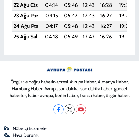
22 Ağu Cts
04:14
05:46
12:43
16:28
19:30
23 Ağu Paz
04:15
05:47
12:43
16:27
19:29
24 Ağu Pts
04:17
05:48
12:43
16:27
19:27
25 Ağu Sal
04:18
05:49
12:42
16:26
19:26
Özgür ve doğru haberin adresi. Avrupa Haber, Almanya Haber,
Hamburg Haber, Avrupa son dakika, son dakika haber, güncel
haberler, haber avrupa, berlin haber, fransa haber, özgür haber,
Nöbetçi Eczaneler
Hava Durumu