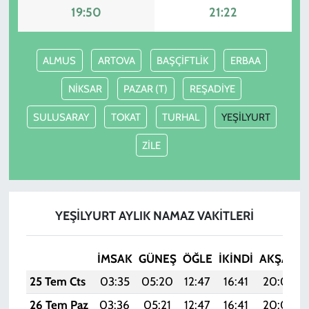
19:50
21:22
ALMUS
ARTOVA
BAŞÇİFTLİK
ERBAA
NİKSAR
PAZAR (T)
REŞADİYE
SULUSARAY
TOKAT
TURHAL
YEŞİLYURT
ZİLE
YEŞİLYURT AYLIK NAMAZ VAKITLERI
İMSAK
GÜNEŞ
ÖĞLE
İKINDI
AKŞAM
25 Tem Cts
03:35
05:20
12:47
16:41
20:04
26 Tem Paz
03:36
05:21
12:47
16:41
20:03