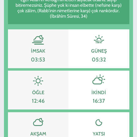
bitiremezsiniz. Şüphe yok ki insan elbette (nefsine karşı)
çok zâlim, (Rabb'inin nimetlerine karşı) çok nankördür.
KADIN
(İbrâhîm Sûresi, 34)
YAZARLAR
İMSAK
GÜNEŞ
03:53
05:32
ÖĞLE
İKINDI
12:46
16:37
AKŞAM
YATSI