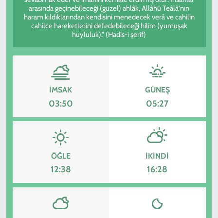
arasında geçinebileceği (güzel) ahlâk, Allâhü Teâlâ'nın
haram kıldıklarından kendisini menedecek verâ ve cahilin
KADIN
cahilce hareketlerini defedebileceği hilim (yumuşak
huyluluk)." (Hadis-i şerif)
YAZARLAR
İMSAK
GÜNEŞ
03:50
05:27
ÖĞLE
İKINDI
12:38
16:28