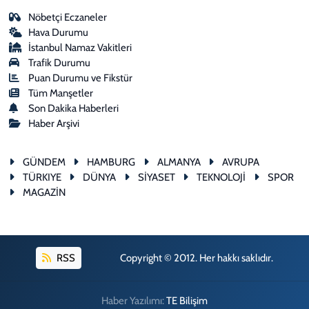
Nöbetçi Eczaneler
Hava Durumu
İstanbul Namaz Vakitleri
Trafik Durumu
Puan Durumu ve Fikstür
Tüm Manşetler
Son Dakika Haberleri
Haber Arşivi
GÜNDEM
HAMBURG
ALMANYA
AVRUPA
TÜRKIYE
DÜNYA
SİYASET
TEKNOLOJİ
SPOR
MAGAZİN
RSS
Copyright © 2012. Her hakkı saklıdır.
Haber Yazılımı:
TE Bilişim