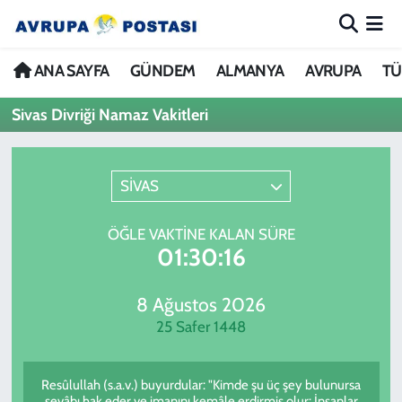
ANA SAYFA
Nöbetçi Eczaneler
ANA SAYFA
GÜNDEM
ALMANYA
AVRUPA
TÜ
Sivas Divriği Namaz Vakitleri
GÜNDEM
Hava Durumu
ALMANYA
İstanbul Namaz Vakitleri
SİVAS
AVRUPA
Trafik Durumu
ÖĞLE VAKTINE KALAN SÜRE
01:30:16
TÜRKİYE
Avrupa Ligi Puan Durumu ve Fikstür
DÜNYA
Tüm Manşetler
8 Ağustos 2026
25 Safer 1448
KÜLTÜR
Son Dakika Haberleri
Resûlullah (s.a.v.) buyurdular: "Kimde şu üç şey bulunursa
SPOR
Haber Arşivi
sevâbı hak eder ve imanını kemâle erdirmiş olur: İnsanlar