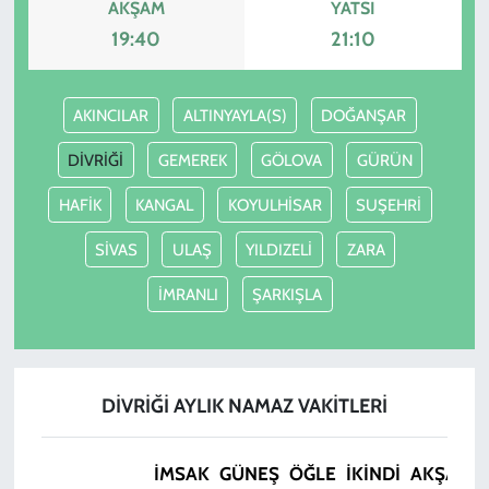
AKŞAM
YATSI
19:40
21:10
AKINCILAR
ALTINYAYLA(S)
DOĞANŞAR
DİVRİĞİ
GEMEREK
GÖLOVA
GÜRÜN
HAFİK
KANGAL
KOYULHİSAR
SUŞEHRİ
SİVAS
ULAŞ
YILDIZELİ
ZARA
İMRANLI
ŞARKIŞLA
DİVRİĞİ AYLIK NAMAZ VAKITLERI
İMSAK
GÜNEŞ
ÖĞLE
İKINDI
AKŞAM