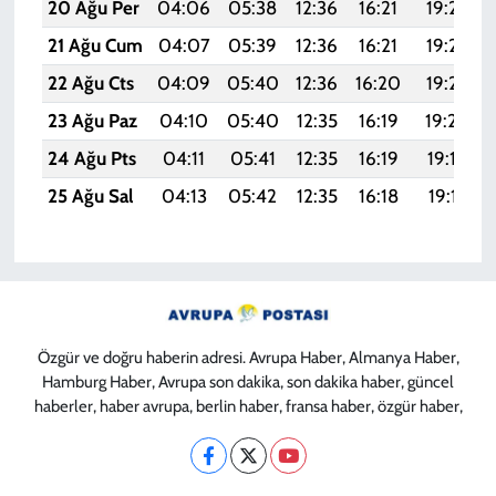
20 Ağu Per
04:06
05:38
12:36
16:21
19:25
21 Ağu Cum
04:07
05:39
12:36
16:21
19:23
22 Ağu Cts
04:09
05:40
12:36
16:20
19:22
23 Ağu Paz
04:10
05:40
12:35
16:19
19:20
24 Ağu Pts
04:11
05:41
12:35
16:19
19:19
25 Ağu Sal
04:13
05:42
12:35
16:18
19:17
Özgür ve doğru haberin adresi. Avrupa Haber, Almanya Haber,
Hamburg Haber, Avrupa son dakika, son dakika haber, güncel
haberler, haber avrupa, berlin haber, fransa haber, özgür haber,