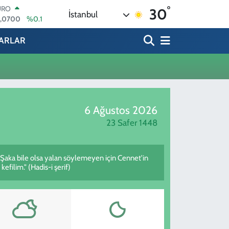
°
URO
30
İstanbul
5,0700
%0.1
ERLİN
,2438
%0.21
ARLAR
RAM ALTIN
13.94
%0.32
ST100
.768
%48
ITCOIN
.602,05
%0.69
6 Ağustos 2026
OLAR
,5986
%0.06
23 Safer 1448
. Şaka bile olsa yalan söylemeyen için Cennet'in
efilim." (Hadis-i şerif)