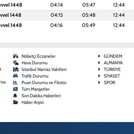
evvel 1448
04:14
05:47
12:44
evvel 1448
04:15
05:48
12:44
evvel 1448
04:16
05:49
12:44
Nöbetçi Eczaneler
GÜNDEM
Hava Durumu
ALMANYA
a
İstanbul Namaz Vakitleri
TÜRKIYE
Trafik Durumu
SİYASET
ansa
Puan Durumu ve Fikstür
SPOR
Tüm Manşetler
Son Dakika Haberleri
Haber Arşivi