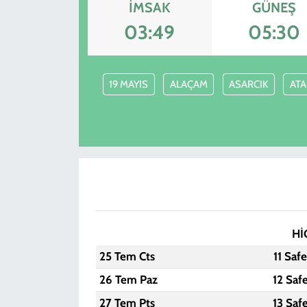
İMSAK
GÜNEŞ
KADIN
03:49
05:30
YAZARLAR
19 MAYIS
ALAÇAM
ASARCIK
AT
Hİ
25 Tem Cts
11 Saf
26 Tem Paz
12 Saf
27 Tem Pts
13 Saf