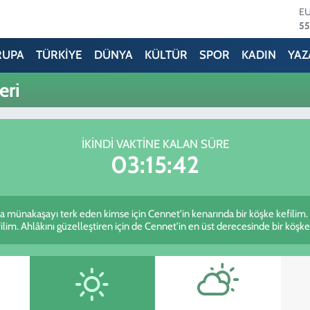
E
5
ST
64
RUPA
TÜRKİYE
DÜNYA
KÜLTÜR
SPOR
KADIN
YAZ
G
65
eri
Bİ
13
B
64
İKINDI VAKTINE KALAN SÜRE
D
03:15:42
47
lsa münakaşayı terk eden kimse için Cennet'in kenarında bir köşke kefilim
ilim. Ahlâkını güzelleştiren için de Cennet'in en üst derecesinde bir köşke k