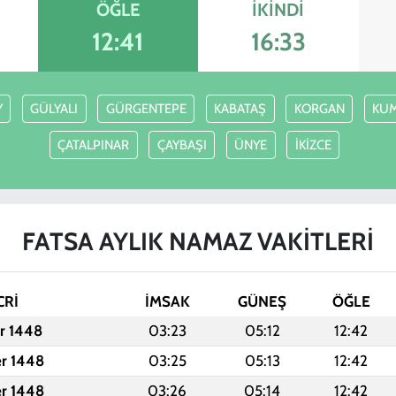
ÖĞLE
İKINDI
12:41
16:33
Y
GÜLYALI
GÜRGENTEPE
KABATAŞ
KORGAN
KU
ÇATALPINAR
ÇAYBAŞI
ÜNYE
İKİZCE
FATSA AYLIK NAMAZ VAKITLERI
CRİ
İMSAK
GÜNEŞ
ÖĞLE
er 1448
03:23
05:12
12:42
er 1448
03:25
05:13
12:42
er 1448
03:26
05:14
12:42