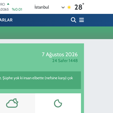
°
URO
28
İstanbul
,0265
%0.01
ERLİN
,1897
%0.02
ARLAR
AM ALTIN
74.81
%1.44
ST100
.887
%64
TCOIN
.360,53
%-0.76
7 Ağustos 2026
OLAR
,7069
%0.17
24 Safer 1448
iz. Şüphe yok ki insan elbette (nefsine karşı) çok