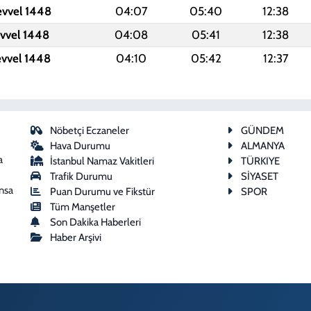
evvel 1448
04:07
05:40
12:38
evvel 1448
04:08
05:41
12:38
evvel 1448
04:10
05:42
12:37
Nöbetçi Eczaneler
GÜNDEM
Hava Durumu
ALMANYA
a
İstanbul Namaz Vakitleri
TÜRKIYE
Trafik Durumu
SİYASET
ansa
Puan Durumu ve Fikstür
SPOR
Tüm Manşetler
Son Dakika Haberleri
Haber Arşivi