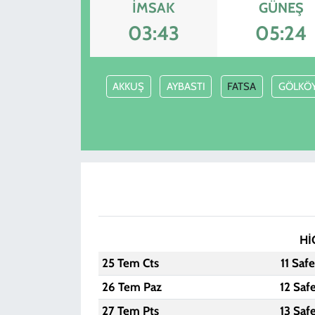
İMSAK
GÜNEŞ
KADIN
03:43
05:24
YAZARLAR
AKKUŞ
AYBASTI
FATSA
GÖLKÖ
Hİ
25 Tem Cts
11 Saf
26 Tem Paz
12 Saf
27 Tem Pts
13 Saf