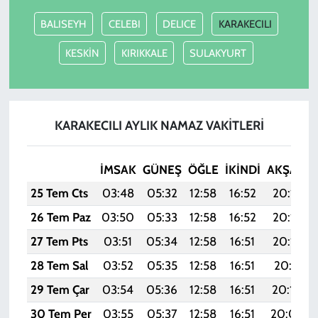
BALISEYH
CELEBI
DELICE
KARAKECILI
KESKİN
KIRIKKALE
SULAKYURT
KARAKECILI AYLIK NAMAZ VAKITLERI
İMSAK
GÜNEŞ
ÖĞLE
İKINDI
AKŞAM
25 Tem Cts
03:48
05:32
12:58
16:52
20:14
26 Tem Paz
03:50
05:33
12:58
16:52
20:13
27 Tem Pts
03:51
05:34
12:58
16:51
20:12
28 Tem Sal
03:52
05:35
12:58
16:51
20:11
29 Tem Çar
03:54
05:36
12:58
16:51
20:10
30 Tem Per
03:55
05:37
12:58
16:51
20:09