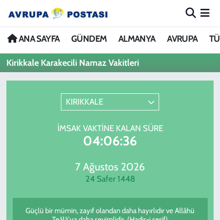
ANA SAYFA
Nöbetçi Eczaneler
ANA SAYFA
GÜNDEM
ALMANYA
AVRUPA
TÜ
Kirikkale Karakecili Namaz Vakitleri
GÜNDEM
Hava Durumu
ALMANYA
İstanbul Namaz Vakitleri
KIRIKKALE
AVRUPA
Trafik Durumu
İMSAK VAKTINE KALAN SÜRE
04:06:36
TÜRKİYE
Avrupa Ligi Puan Durumu ve Fikstür
DÜNYA
Tüm Manşetler
7 Ağustos 2026
24 Safer 1448
KÜLTÜR
Son Dakika Haberleri
Güçlü bir mümin, zayıf olandan daha hayırlıdır ve Allâhü
SPOR
Haber Arşivi
Teâlâ'ya daha sevimlidir. (Hadis-i şerif)