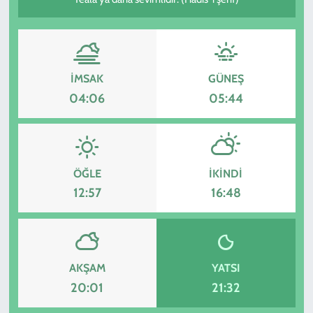
KADIN
YAZARLAR
İMSAK
GÜNEŞ
04:06
05:44
ÖĞLE
İKINDI
12:57
16:48
AKŞAM
YATSI
20:01
21:32