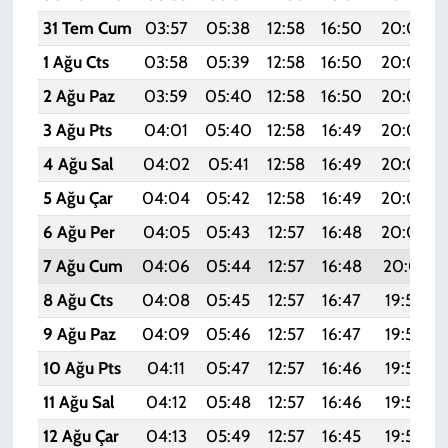
31 Tem Cum
03:57
05:38
12:58
16:50
20:08
1 Ağu Cts
03:58
05:39
12:58
16:50
20:07
2 Ağu Paz
03:59
05:40
12:58
16:50
20:06
3 Ağu Pts
04:01
05:40
12:58
16:49
20:05
4 Ağu Sal
04:02
05:41
12:58
16:49
20:04
5 Ağu Çar
04:04
05:42
12:58
16:49
20:03
6 Ağu Per
04:05
05:43
12:57
16:48
20:02
7 Ağu Cum
04:06
05:44
12:57
16:48
20:01
8 Ağu Cts
04:08
05:45
12:57
16:47
19:59
9 Ağu Paz
04:09
05:46
12:57
16:47
19:58
10 Ağu Pts
04:11
05:47
12:57
16:46
19:57
11 Ağu Sal
04:12
05:48
12:57
16:46
19:56
12 Ağu Çar
04:13
05:49
12:57
16:45
19:55