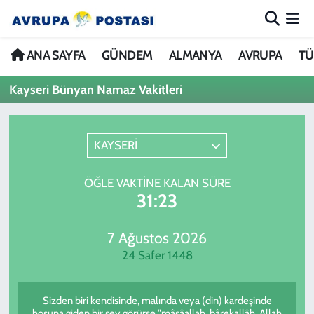
ANA SAYFA
Nöbetçi Eczaneler
ANA SAYFA
GÜNDEM
ALMANYA
AVRUPA
TÜ
Kayseri Bünyan Namaz Vakitleri
GÜNDEM
Hava Durumu
ALMANYA
İstanbul Namaz Vakitleri
KAYSERİ
AVRUPA
Trafik Durumu
ÖĞLE VAKTINE KALAN SÜRE
31:23
TÜRKİYE
Avrupa Ligi Puan Durumu ve Fikstür
DÜNYA
Tüm Manşetler
7 Ağustos 2026
24 Safer 1448
KÜLTÜR
Son Dakika Haberleri
Sizden biri kendisinde, malında veya (din) kardeşinde
SPOR
Haber Arşivi
hoşuna giden bir şey görürse "mâşâallah, bârekallâh, Allah