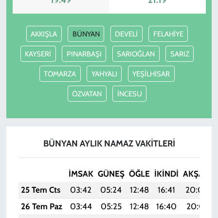
AKKIŞLA
BÜNYAN
DEVELİ
FELAHİYE
KAYSERİ
PINARBAŞI
SARIOĞLAN
SARIZ
TOMARZA
YAHYALI
YEŞİLHİSAR
ÖZVATAN
İNCESU
BÜNYAN AYLIK NAMAZ VAKITLERI
İMSAK
GÜNEŞ
ÖĞLE
İKINDI
AKŞAM
25 Tem Cts
03:42
05:24
12:48
16:41
20:02
26 Tem Paz
03:44
05:25
12:48
16:40
20:01