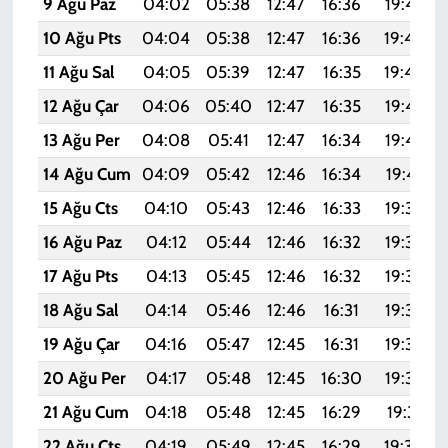
9 Ağu Paz
04:02
05:38
12:47
16:36
19:47
10 Ağu Pts
04:04
05:38
12:47
16:36
19:46
11 Ağu Sal
04:05
05:39
12:47
16:35
19:44
12 Ağu Çar
04:06
05:40
12:47
16:35
19:43
13 Ağu Per
04:08
05:41
12:47
16:34
19:42
14 Ağu Cum
04:09
05:42
12:46
16:34
19:41
15 Ağu Cts
04:10
05:43
12:46
16:33
19:39
16 Ağu Paz
04:12
05:44
12:46
16:32
19:38
17 Ağu Pts
04:13
05:45
12:46
16:32
19:37
18 Ağu Sal
04:14
05:46
12:46
16:31
19:35
19 Ağu Çar
04:16
05:47
12:45
16:31
19:34
20 Ağu Per
04:17
05:48
12:45
16:30
19:33
21 Ağu Cum
04:18
05:48
12:45
16:29
19:31
22 Ağu Cts
04:19
05:49
12:45
16:29
19:30