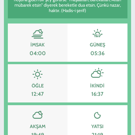
mübarek etsin" diyerek bereketle dua etsin. Çünkü nazar,
haktır. (Hadis-i şerif)
KADIN
YAZARLAR
İMSAK
GÜNEŞ
04:00
05:36
ÖĞLE
İKINDI
12:47
16:37
AKŞAM
YATSI
19:49
21:19