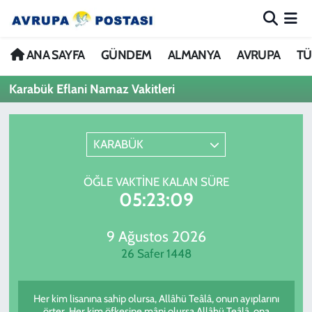
ANA SAYFA
Nöbetçi Eczaneler
ANA SAYFA
GÜNDEM
ALMANYA
AVRUPA
TÜ
Karabük Eflani Namaz Vakitleri
GÜNDEM
Hava Durumu
ALMANYA
İstanbul Namaz Vakitleri
KARABÜK
AVRUPA
Trafik Durumu
ÖĞLE VAKTINE KALAN SÜRE
05:23:09
TÜRKİYE
Avrupa Ligi Puan Durumu ve Fikstür
DÜNYA
Tüm Manşetler
9 Ağustos 2026
26 Safer 1448
KÜLTÜR
Son Dakika Haberleri
Her kim lisanına sahip olursa, Allâhü Teâlâ, onun ayıplarını
SPOR
Haber Arşivi
örter. Her kim öfkesine mâni olursa Allâhü Teâlâ, ona