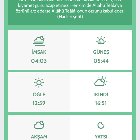
kıyâmet günü azap etmez. Her kim de Allâhü Teâlâ'ya
özrünü arz ederse Allâhü Teâlâ, onun özrünü kabul eder.
KADIN
(Hadis-i şerif)
YAZARLAR
İMSAK
GÜNEŞ
04:03
05:44
ÖĞLE
İKINDI
12:59
16:51
AKŞAM
YATSI