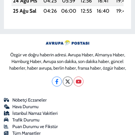
24 Ağu Pts
04:25
05:59
12:56
16:41
19:42
25 Ağu Sal
04:26
06:00
12:55
16:40
19:41
Özgür ve doğru haberin adresi. Avrupa Haber, Almanya Haber,
Hamburg Haber, Avrupa son dakika, son dakika haber, güncel
haberler, haber avrupa, berlin haber, fransa haber, özgür haber,
Nöbetçi Eczaneler
Hava Durumu
İstanbul Namaz Vakitleri
Trafik Durumu
Puan Durumu ve Fikstür
Tüm Manşetler