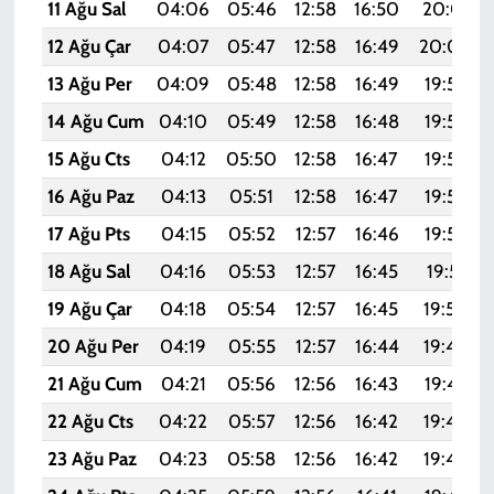
11 Ağu Sal
04:06
05:46
12:58
16:50
20:01
12 Ağu Çar
04:07
05:47
12:58
16:49
20:00
13 Ağu Per
04:09
05:48
12:58
16:49
19:59
14 Ağu Cum
04:10
05:49
12:58
16:48
19:57
15 Ağu Cts
04:12
05:50
12:58
16:47
19:56
16 Ağu Paz
04:13
05:51
12:58
16:47
19:54
17 Ağu Pts
04:15
05:52
12:57
16:46
19:53
18 Ağu Sal
04:16
05:53
12:57
16:45
19:51
19 Ağu Çar
04:18
05:54
12:57
16:45
19:50
20 Ağu Per
04:19
05:55
12:57
16:44
19:49
21 Ağu Cum
04:21
05:56
12:56
16:43
19:47
22 Ağu Cts
04:22
05:57
12:56
16:42
19:46
23 Ağu Paz
04:23
05:58
12:56
16:42
19:44