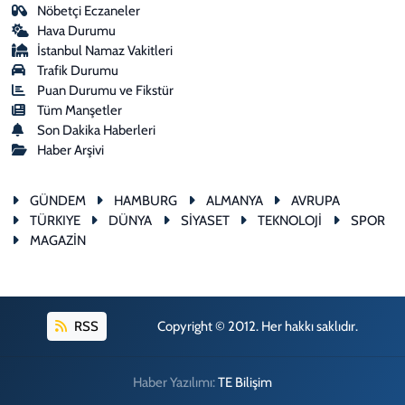
Nöbetçi Eczaneler
Hava Durumu
İstanbul Namaz Vakitleri
Trafik Durumu
Puan Durumu ve Fikstür
Tüm Manşetler
Son Dakika Haberleri
Haber Arşivi
GÜNDEM
HAMBURG
ALMANYA
AVRUPA
TÜRKIYE
DÜNYA
SİYASET
TEKNOLOJİ
SPOR
MAGAZİN
RSS
Copyright © 2012. Her hakkı saklıdır.
Haber Yazılımı:
TE Bilişim