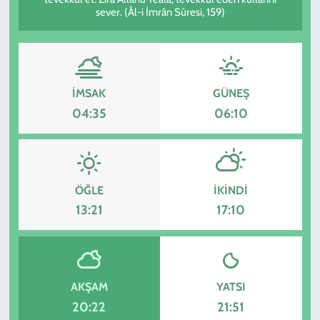
sever. (Âl-i İmrân Sûresi, 159)
KADIN
YAZARLAR
İMSAK
GÜNEŞ
04:35
06:10
ÖĞLE
İKINDI
13:21
17:10
AKŞAM
YATSI
20:22
21:51