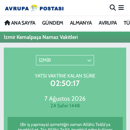
ANA SAYFA
Nöbetçi Eczaneler
ANA SAYFA
GÜNDEM
ALMANYA
AVRUPA
TÜ
İzmir Kemalpaşa Namaz Vakitleri
GÜNDEM
Hava Durumu
ALMANYA
İstanbul Namaz Vakitleri
İZMİR
AVRUPA
Trafik Durumu
YATSI VAKTINE KALAN SÜRE
02:50:17
TÜRKİYE
Avrupa Ligi Puan Durumu ve Fikstür
DÜNYA
Tüm Manşetler
7 Ağustos 2026
24 Safer 1448
KÜLTÜR
Son Dakika Haberleri
(Bir iş yapmaya) azmettiğin zaman Allâhü Teâlâ'ya
SPOR
Haber Arşivi
tevekkül et. Zira Allâhü Teâlâ, tevekkül eden kullarını