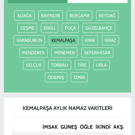
ALİAĞA
BAYINDIR
BERGAMA
BEYDAĞ
CEŞME
DİKİLİ
FOÇA
GÜZELBAHÇE
KARABURUN
KEMALPAŞA
KINIK
KİRAZ
MENDERES
MENEMEN
SEFERIHİSAR
SELÇUK
TORBALI
TİRE
URLA
ÖDEMİŞ
İZMİR
KEMALPAŞA AYLIK NAMAZ VAKITLERI
İMSAK
GÜNEŞ
ÖĞLE
İKINDI
AKŞAM