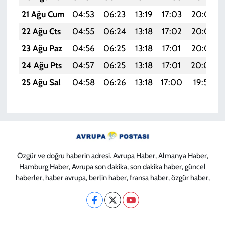
21 Ağu Cum
04:53
06:23
13:19
17:03
20:04
22 Ağu Cts
04:55
06:24
13:18
17:02
20:03
23 Ağu Paz
04:56
06:25
13:18
17:01
20:02
24 Ağu Pts
04:57
06:25
13:18
17:01
20:00
25 Ağu Sal
04:58
06:26
13:18
17:00
19:59
Özgür ve doğru haberin adresi. Avrupa Haber, Almanya Haber,
Hamburg Haber, Avrupa son dakika, son dakika haber, güncel
haberler, haber avrupa, berlin haber, fransa haber, özgür haber,