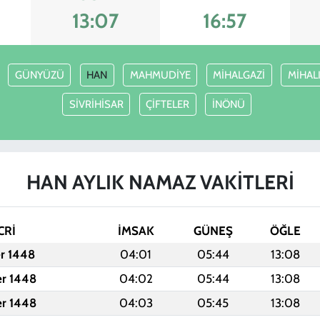
13:07
16:57
GÜNYÜZÜ
HAN
MAHMUDİYE
MİHALGAZİ
MİHAL
SİVRİHİSAR
ÇİFTELER
İNÖNÜ
HAN AYLIK NAMAZ VAKITLERI
CRİ
İMSAK
GÜNEŞ
ÖĞLE
er 1448
04:01
05:44
13:08
er 1448
04:02
05:44
13:08
er 1448
04:03
05:45
13:08