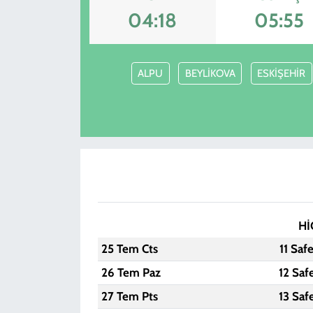
04:18
05:55
KADIN
YAZARLAR
ALPU
BEYLİKOVA
ESKİŞEHİR
Hİ
25 Tem Cts
11 Saf
26 Tem Paz
12 Saf
27 Tem Pts
13 Saf