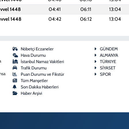
evvel 1448
04:41
06:11
13:04
evvel 1448
04:42
06:12
13:04
Nöbetçi Eczaneler
GÜNDEM
Hava Durumu
ALMANYA
a
İstanbul Namaz Vakitleri
TÜRKIYE
Trafik Durumu
SİYASET
ansa
Puan Durumu ve Fikstür
SPOR
Tüm Manşetler
Son Dakika Haberleri
Haber Arşivi