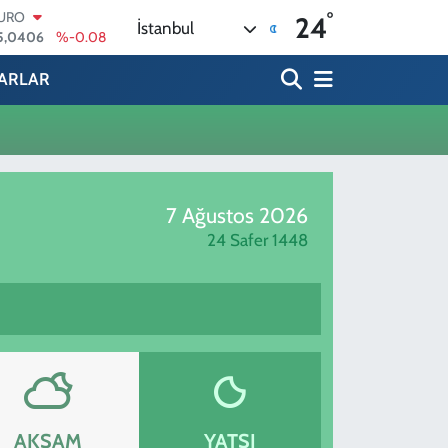
°
URO
24
İstanbul
5,0406
%-0.08
TERLİN
4,2143
%0
ARLAR
RAM ALTIN
500.87
%0.12
İST100
3.799
%70
ITCOIN
4.643,95
%0.16
7 Ağustos 2026
OLAR
7,6704
%0
24 Safer 1448
AKŞAM
YATSI