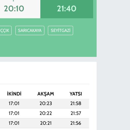
20:10
21:40
IÇÇIK
SARICAKAYA
SEYİTGAZİ
İKINDI
AKŞAM
YATSI
17:01
20:23
21:58
17:01
20:22
21:57
17:01
20:21
21:56