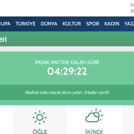
E
5
S
6
RUPA
TÜRKİYE
DÜNYA
KÜLTÜR
SPOR
KADIN
YAZ
G
6
ri
B
1
B
6
İMSAK VAKTINE KALAN SÜRE
D
04:29:22
4
Nasihat edici olarak ölüm yeter. (Hadis-i şerif)
ÖĞLE
İKINDI