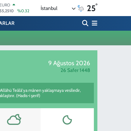
°
EURO
25
İstanbul
55,2510
%0.32
STERLİN
64,4811
%0.38
ARLAR
GRAM ALTIN
6660.55
%0
BİST100
13.779
%-14
BITCOIN
64.815,30
%-0.1
9 Ağustos 2026
DOLAR
47,7436
%0.18
26 Safer 1448
 Allâhü Teâlâ'ya mânen yaklaşmaya vesîledir,
aştırır. (Hadis-i şerif)